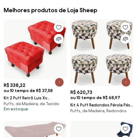
Melhores produtos de Loja Sheep
R$ 338,22
ou 10 tempo de R$ 37,58
R$ 620,73
ou 10 tempo de R$ 68,97
Kit 2 Puff Retrô Luis Xv
Puffs, de Madeira, de Tecido
Capitonê Suede Vermelho -
Kit 4 Puff Redondos Pérola Pés
Em estoque
Sheep Estofados - Vermelho
Puffs, de Madeira, Redondos
Palito Suede Estampado -
Sheep Estofados