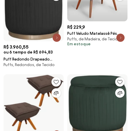
R$ 229,9
Puff Veludo Matelassê Pés
Puffs, de Madeira, de Tecido
Palito Madeira Eucalipto Cinza
Em estoque
R$ 3.960,55
ou 6 tempo de R$ 694,83
Puff Redondo Drapeado
Puffs, Redondos, de Tecido
Estofado Nuni - Dourado Soleil
- Tecido Veludo Preto Kleiner