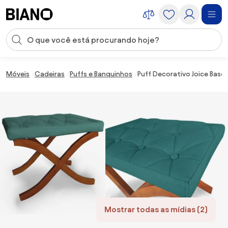
Saltar para o conteúdo
Entrada de pesquisa
Saltar para o rodapé
Móveis
Cadeiras
Puffs e Banquinhos
Puff Decorativo Joice Bas
Mostrar todas as mídias (2)