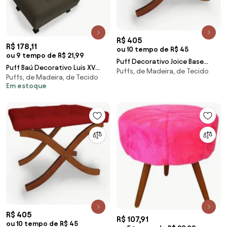
R$ 405
R$ 178,11
ou 10 tempo de R$ 45
ou 9 tempo de R$ 21,99
Puff Decorativo Joice Base
Puff Baú Decorativo Luis XV
Puffs, de Madeira, de Tecido
Madeira Suede Cinza - Sheep
Puffs, de Madeira, de Tecido
Capitonê 60x50cm Suede
Estofados
Em estoque
Marrom - Sheep Estofados -
Marrom
R$ 405
R$ 107,91
ou 10 tempo de R$ 45