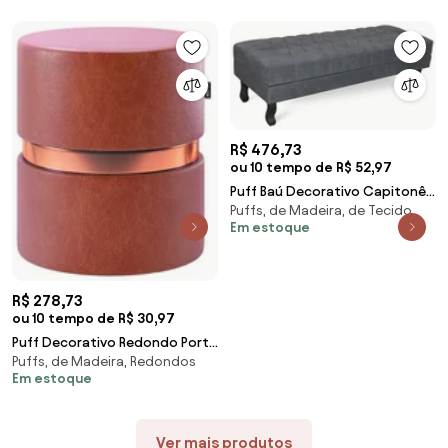
amarelado
R$ 476,73
ou 10 tempo de R$ 52,97
Puff Baú Decorativo Capitonê
Puffs, de Madeira, de Tecido
Luis XV 140x40cm Suede Cinza
Em estoque
- Sheep Estofados - Cinza
R$ 278,73
ou 10 tempo de R$ 30,97
Puff Decorativo Redondo Porto
Puffs, de Madeira, Redondos
Corano Telha - Sheep
Em estoque
Estofados - Terracota
Ver mais produtos