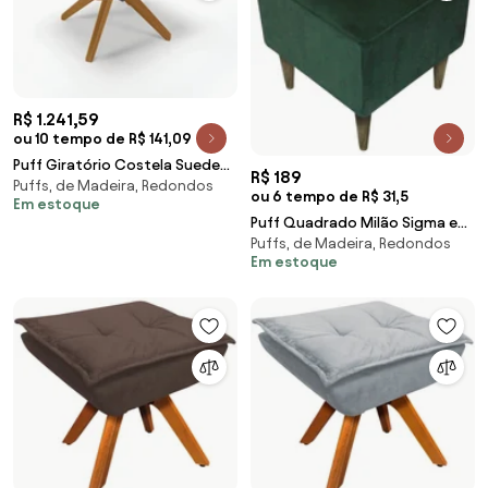
R$ 1.241,59
ou 10 tempo de R$ 141,09
Puff Giratório Costela Suede
R$ 189
Puffs, de Madeira, Redondos
Base de Madeira MA30 M11 -
ou 6 tempo de R$ 31,5
Em estoque
D'Rossi - Azul Marinho
Puff Quadrado Milão Sigma em
Puffs, de Madeira, Redondos
Suede com Pés Palito - Verde
Em estoque