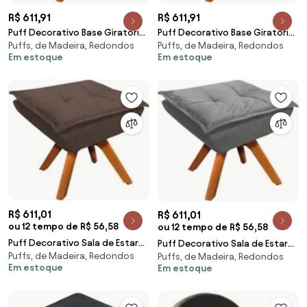
R$ 611,91
R$ 611,91
Puff Decorativo Base Giratória
Puff Decorativo Base Giratória
Puffs, de Madeira, Redondos
Puffs, de Madeira, Redondos
em Madeira Charger Suede
em Madeira Charger Suede
Em estoque
Em estoque
Marrom G19 - Gran Belo
Cinza G19 - Gran Belo
R$ 611,01
R$ 611,01
ou 12 tempo de R$ 56,58
ou 12 tempo de R$ 56,58
Puff Decorativo Sala de Estar
Puff Decorativo Sala de Estar
Puffs, de Madeira, Redondos
Base Giratória Giromad Opla
Puffs, de Madeira, Redondos
Base Giratória Giromad Opla
Em estoque
Em estoque
Suede Marrom
Suede Grafit