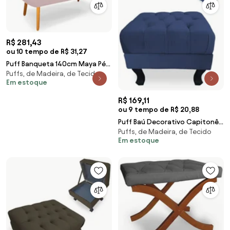
R$ 281,43
ou 10 tempo de R$ 31,27
Puff Banqueta 140cm Maya Pés
Puffs, de Madeira, de Tecido
Palito Suede Rosa Bebê - Sheep
Em estoque
Estofados - Rosa
R$ 169,11
ou 9 tempo de R$ 20,88
Puff Baú Decorativo Capitonê
Puffs, de Madeira, de Tecido
Luis XV 50x40cm Suede Azul
Em estoque
Escuro - Sheep Estofados - Azul
escuro