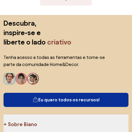
Saltar para o topo
Descubra,
inspire-se e
liberte o lado
criativo
Tenha acesso a todas as ferramentas e torne-se
parte da comunidade Home&Decor.
Eu quero todos os recursos!
Sobre Biano