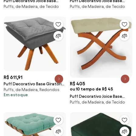
Puff Decorativo Joice Base
Puff Decorativo Joice Base
Puffs, de Madeira, de Tecido
Puffs, de Madeira, de Tecido
Madeira Suede Azul - Sheep
Madeira Suede Bordô - Sheep
Estofados
Estofados
R$ 611,91
R$ 405
Puff Decorativo Base Giratória
ou 10 tempo de R$ 45
Puffs, de Madeira, Redondos
em Madeira Charger Suede
Em estoque
Grafite G19 - Gran Belo
Puff Decorativo Joice Base
Puffs, de Madeira, de Tecido
Madeira Suede Bege - Sheep
Estofados