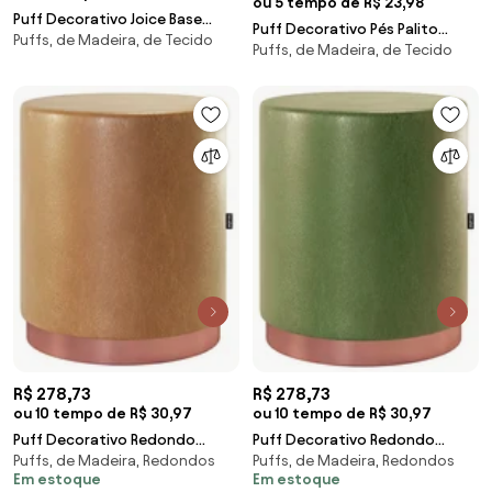
ou 5 tempo de R$ 23,98
Puff Decorativo Joice Base
Puff Decorativo Pés Palito
Puffs, de Madeira, de Tecido
Madeira Suede Vermelho -
Puffs, de Madeira, de Tecido
Alaska - Sheep Estofados
Sheep Estofados
R$ 278,73
R$ 278,73
ou 10 tempo de R$ 30,97
ou 10 tempo de R$ 30,97
Puff Decorativo Redondo
Puff Decorativo Redondo
Puffs, de Madeira, Redondos
Puffs, de Madeira, Redondos
Denver Corano Amarula -
Denver Corano Verde - Sheep
Em estoque
Em estoque
Sheep Estofados - Marrom
Estofados - Verde