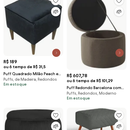
R$ 189
ou 6 tempo de R$ 31,5
Puff Quadrado Milão Peach em
R$ 607,78
Puffs, de Madeira, Redondos
Veludo com Pés Palito - Preto
ou 6 tempo de R$ 101,29
Em estoque
Puff Redondo Barcelona com
Puffs, Redondos, Moderno
Abertura 40x40 cm - Wood
Em estoque
Prime MS 27871