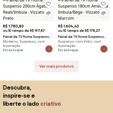
R$ 1.780,83
R$ 1.604,43
ou 10 tempo de R$ 197,87
ou 10 tempo de R$ 178,27
Painel de TV Home Suspenso
Painel de TV Home Suspenso
Moderno, Suspenso, com
Suspenso, com Vidro, com
200cm Ágata Reali/Imbuia -
180cm Ametista Imbuia/Bege -
Iluminação
Iluminação
Vizzato - Preto
Vizzato - Marrom
Em estoque
Em estoque
Ver mais produtos
Saltar para o topo
Descubra,
inspire-se e
liberte o lado
criativo