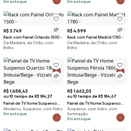
Em estoque
Em estoque
R$ 3.749
R$ 4.599
Rack com Painel Orlando 1500 -
Rack com Painel Madrid 1780 -
De Madeira, de Chão, com
De Madeira, de Chão, com
Brilho
Brilho
R$ 1.658,43
R$ 1.662,03
ou 10 tempo de R$ 184,27
ou 10 tempo de R$ 184,67
Painel de TV Home Suspenso
Painel de TV Home Suspenso
Moderno, Suspenso, com Vidro
Suspenso, com Vidro, com
Quartzo 180cm Imbuia/Beige -
Pérola 180cm Imbuia/Beige -
Em estoque
Iluminação
Vizzato - Bege
Vizzato - Bege
Em estoque