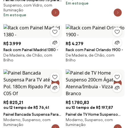
Em estoque
G77 - Gran Belo
Suspenso, com Vidro, com
TV até 55" Sala de Estar Illusion
Iluminação
Off White/Cinamomo G26 - HB
Em estoque
Móveis
R$ 3.999
R$ 4.279
Rack com Painel Madrid 1380 -
Rack com Painel Orlando 1900 -
De Madeira, de Chão, com
De Madeira, de Chão, com
Brilho
Brilho
R$ 825,21
R$ 1.780,83
ou 12 tempo de R$ 76,41
ou 10 tempo de R$ 197,87
Painel Bancada Suspensa Para
Painel de TV Home Suspenso
Moderno, Suspenso, com
Moderno, Suspenso, com
TV até 65 Pol. 180cm Ripado
200cm Ágata Atenna/Imbuia -
Iluminação
Iluminação
Palmas C05 Of
Vizzato - Branco