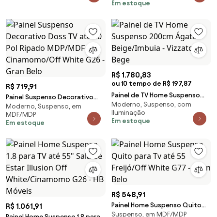
Em estoque
Basculantes Dublin Off
White/Cinamomo G26 - Gran
Belo
R$ 1.780,83
ou 10 tempo de R$ 197,87
R$ 719,91
Painel de TV Home Suspenso
Painel Suspenso Decorativo
Moderno, Suspenso, com
200cm Ágata Beige/Imbuia -
Moderno, Suspenso, em
Doss TV até 70 Pol Ripado
Iluminação
MDF/MDP
Vizzato - Bege
MDP/MDF Cinamomo/Off
Em estoque
Em estoque
White G26 - Gran Belo
R$ 548,91
Painel Home Suspenso Quito
R$ 1.061,91
Suspenso, em MDF/MDP
para Tv até 55 Freijó/Off White
Painel Home Suspenso 1.8 para