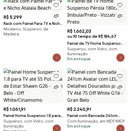
R$ 5.299
Rack com Painel Para TV e Nicho
Moderno, Suspenso, de
Atalaia Beach
R$ 1.662,03
Madeira
ou 10 tempo de R$ 184,67
Painel de TV Home Suspenso
Suspenso, com Vidro, com
Pérola 180cm Imbuia/Preto -
Iluminação
Vizzato - Preto
Em estoque
R$ 1.061,91
R$ 2.240,91
Painel Home Suspenso 1.8 para
Painel com Bancada 241cm
Suspenso, com Vidro, com
Com Iluminação, em MDF/MDP
TV até 55 Pol. Sala de Estar
Avatar com LED e Detalhes
Iluminação
Em estoque
Shawn G26 - Gran Belo - Off
Dourados para TV Até 75 Off