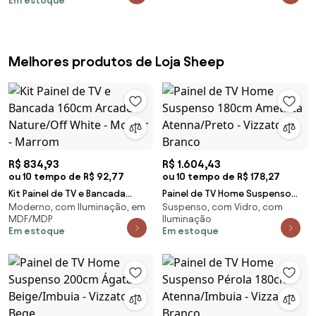
Em estoque
White/Cinamomo
White G18 - Gran Belo
Melhores produtos de Loja Sheep
R$ 834,93
R$ 1.604,43
ou 10 tempo de R$ 92,77
ou 10 tempo de R$ 178,27
Kit Painel de TV e Bancada
Painel de TV Home Suspenso
Moderno, com Iluminação, em
Suspenso, com Vidro, com
160cm Arcade Nature/Off
180cm Ametista Atenna/Preto -
MDF/MDP
Iluminação
White - Mobler - Marrom
Vizzato - Branco
Em estoque
Em estoque