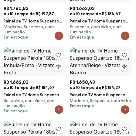
R$ 1.780,83
R$ 1.662,03
ou 10 tempo de R$ 197,87
ou 10 tempo de R$ 184,67
Painel de TV Home Suspenso
Painel de TV Home Suspenso
Moderno, Suspenso, com
Suspenso, com Vidro, com
200cm Ágata Beige/Imbuia -
Pérola 180cm Atenna/Imbuia -
Iluminação
Iluminação
Vizzato - Bege
Vizzato - Branco
Em estoque
Em estoque
R$ 1.662,03
R$ 1.658,43
ou 10 tempo de R$ 184,67
ou 10 tempo de R$ 184,27
Painel de TV Home Suspenso
Painel de TV Home Suspenso
Suspenso, com Vidro, com
Moderno, Suspenso, com Vidro
Pérola 180cm Imbuia/Preto -
Quartzo 180cm Atenna/Beige -
Iluminação
Em estoque
Vizzato - Preto
Vizzato - Branco
Em estoque