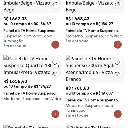
R$ 1.662,03
R$ 1.658,43
ou 10 tempo de R$ 184,67
ou 10 tempo de R$ 184,27
Painel de TV Home Suspenso
Painel de TV Home Suspenso
Suspenso, com Vidro, com
Moderno, Suspenso, com Vidro
Pérola 180cm Imbuia/Beige -
Quartzo 180cm Imbuia/Beige -
Iluminação
Em estoque
Vizzato - Bege
Vizzato - Bege
Em estoque
R$ 1.658,43
ou 10 tempo de R$ 184,27
R$ 1.780,83
Painel de TV Home Suspenso
ou 10 tempo de R$ 197,87
Moderno, Suspenso, com Vidro
Quartzo 180cm Imbuia/Preto-
Painel de TV Home Suspenso
Vizzato
Moderno, Suspenso, com
200cm Ágata Atenna/Imbuia -
Iluminação
Vizzato - Branco
Em estoque