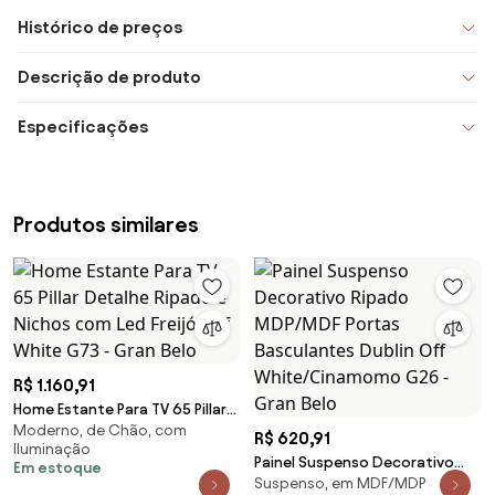
Histórico de preços
Descrição de produto
Especificações
Produtos similares
R$ 1.160,91
Home Estante Para TV 65 Pillar
Moderno, de Chão, com
Detalhe Ripado e Nichos com
R$ 620,91
Iluminação
Led Freijó/Off White G73 - Gran
Painel Suspenso Decorativo
Em estoque
Belo
Suspenso, em MDF/MDP
Ripado MDP/MDF Portas