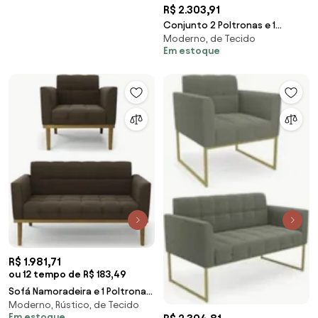
R$ 2.303,91
Conjunto 2 Poltronas e 1
Moderno, de Tecido
Namoradeira Decorativa
Em estoque
Isabella Pés Fixo em Madeira
Castanho Suede Nude G19 -
Gran Belo
R$ 1.981,71
ou 12 tempo de R$ 183,49
Sofá Namoradeira e 1 Poltrona
Moderno, Rústico, de Tecido
Base Madeira Castanho Ana
Em estoque