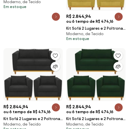
Moderno, de Tecido
Europa Linho Rosê ADJ Decor
Em estoque
R$ 2.844,94
ou 6 tempo de R$ 474,16
Kit Sofá 2 Lugares e 2 Poltronas
Moderno, de Tecido
Europa Suede Amarelo ADJ
Em estoque
Decor
R$ 2.844,94
R$ 2.844,94
ou 6 tempo de R$ 474,16
ou 6 tempo de R$ 474,16
Kit Sofá 2 Lugares e 2 Poltronas
Kit Sofá 2 Lugares e 2 Poltronas
Moderno, de Tecido
Moderno, de Tecido
Europa Suede Preto ADJ Decor
Europa Suede Verde ADJ Decor