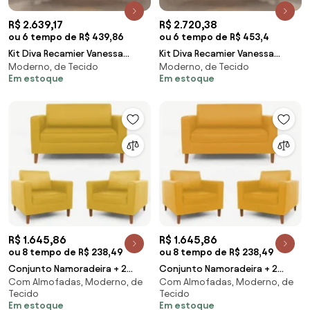
R$ 2.639,17
R$ 2.720,38
ou 6 tempo de R$ 439,86
ou 6 tempo de R$ 453,4
Kit Diva Recamier Vanessa
Kit Diva Recamier Vanessa
Moderno, de Tecido
Moderno, de Tecido
140cm Lado Esquerdo e 02
140cm Lado Direito e 02
Em estoque
Em estoque
Poltronas Laura Suede - ADJ
Poltronas Laura Linho - ADJ
Decor
Decor
R$ 1.645,86
R$ 1.645,86
ou 8 tempo de R$ 238,49
ou 8 tempo de R$ 238,49
Conjunto Namoradeira + 2
Conjunto Namoradeira + 2
Com Almofadas, Moderno, de
Com Almofadas, Moderno, de
Poltrona Gabriela Suede
Poltrona Gabriela Courino
Tecido
Tecido
Amarelo
Amarelo
Em estoque
Em estoque