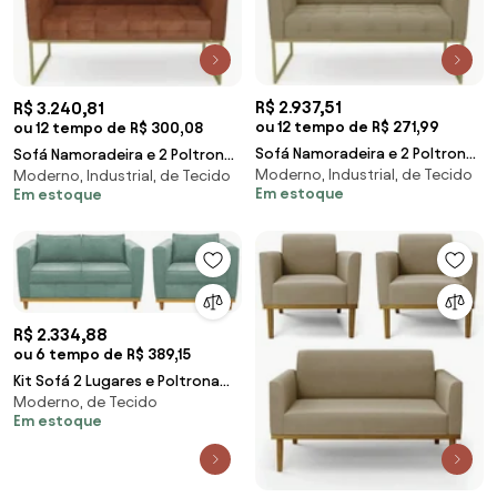
R$ 2.937,51
R$ 3.240,81
ou 12 tempo de R$ 271,99
ou 12 tempo de R$ 300,08
Sofá Namoradeira e 2 Poltronas
Sofá Namoradeira e 2 Poltronas
Moderno, Industrial, de Tecido
Base Industrial Dourado Ana
Moderno, Industrial, de Tecido
Base Industrial Dourado Ana
Em estoque
Em estoque
Suede Marro
Sintético P
R$ 2.334,88
ou 6 tempo de R$ 389,15
Kit Sofá 2 Lugares e Poltrona
Moderno, de Tecido
Europa Linho ADJ Decor
Em estoque