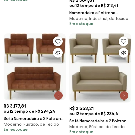
R$ 2.304,81
Suede Marrom -
ou 12 tempo de R$ 213,41
Namoradeira e Poltrona
Moderno, Industrial, de Tecido
Industrial Dourado Ana Bouclé
Em estoque
Menta - Ibiza
R$ 3.177,81
R$ 2.553,21
ou 12 tempo de R$ 294,24
ou 12 tempo de R$ 236,41
Sofá Namoradeira e 2 Poltronas
Sofá Namoradeira e 2 Poltronas
Moderno, Rústico, de Tecido
Base Madeira Castanho Ana
Moderno, Rústico, de Tecido
Base Madeira Castanho
Em estoque
Sintético PU
Em estoque
Maressa Suede Mar