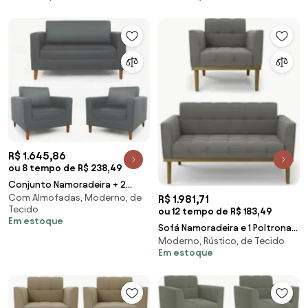
R$ 1.645,86
ou 8 tempo de R$ 238,49
Conjunto Namoradeira + 2
Com Almofadas, Moderno, de
Poltrona Gabriela Suede Cinza
R$ 1.981,71
Tecido
ou 12 tempo de R$ 183,49
Em estoque
Sofá Namoradeira e 1 Poltrona
Moderno, Rústico, de Tecido
Base Madeira Castanho Ana
Em estoque
Suede Grafite