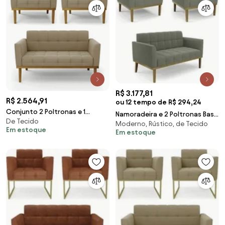
R$ 3.177,81
R$ 2.564,91
ou 12 tempo de R$ 294,24
Conjunto 2 Poltronas e 1
Namoradeira e 2 Poltronas Base
De Tecido
Namoradeira Decorativa Karen
Moderno, Rústico, de Tecido
Madeira Castanho Ana Bouclé
Em estoque
Pés Fixo em Madeira Castanho
Em estoque
Menta - Ibi
Suede Nude G19 - Gran Belo