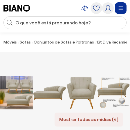
Saltar para o conteúdo
Entrada de pesquisa
Saltar para o rodapé
Móveis
Sofás
Conjuntos de Sofás e Poltronas
Kit Diva Recamier
Mostrar todas as mídias (4)