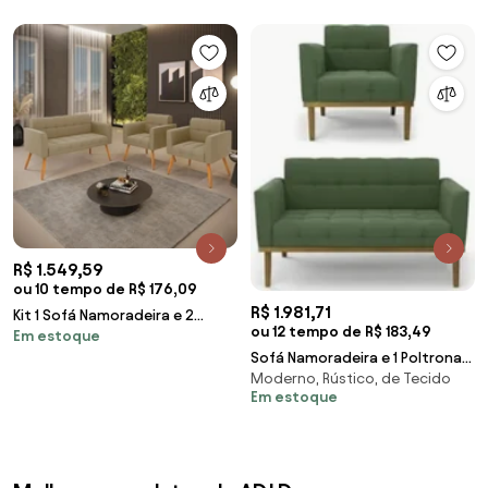
R$ 1.549,59
ou 10 tempo de R$ 176,09
R$ 1.981,71
Kit 1 Sofá Namoradeira e 2
ou 12 tempo de R$ 183,49
Em estoque
Poltronas Elisa Suede Pés Palito
Sofá Namoradeira e 1 Poltrona
Castanho D03 - D'Rossi -
Moderno, Rústico, de Tecido
Base Madeira Castanho Ana
Marrom Rato
Em estoque
Suede Verde -