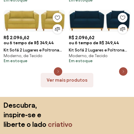
Em estoque
Em estoque
R$ 2.096,62
R$ 2.096,62
ou 6 tempo de R$ 349,44
ou 6 tempo de R$ 349,44
Kit Sofá 2 Lugares e Poltrona
Kit Sofá 2 Lugares e Poltrona
Moderno, de Tecido
Moderno, de Tecido
Europa Suede Amarelo ADJ
Europa Suede Azul Marinho ADJ
Em estoque
Em estoque
Decor
Decor
Ver mais produtos
Saltar para o topo
Descubra,
inspire-se e
liberte o lado
criativo