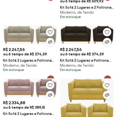
ou 6 tempo de R$ 509,92
Kit Sofá 2 Lugares e 2 Poltronas
Moderno, de Tecido
Europa Corano ADJ Decor
Em estoque
R$ 2.247,56
R$ 2.247,56
ou 6 tempo de R$ 374,59
ou 6 tempo de R$ 374,59
Kit Sofá 2 Lugares e Poltrona
Kit Sofá 2 Lugares e Poltrona
Moderno, de Tecido
Moderno, de Tecido
Europa Corano Bege ADJ Decor
Europa Corano Marrom ADJ
Em estoque
Em estoque
Decor
R$ 2.334,88
ou 6 tempo de R$ 389,15
Kit Sofá 2 Lugares e Poltrona