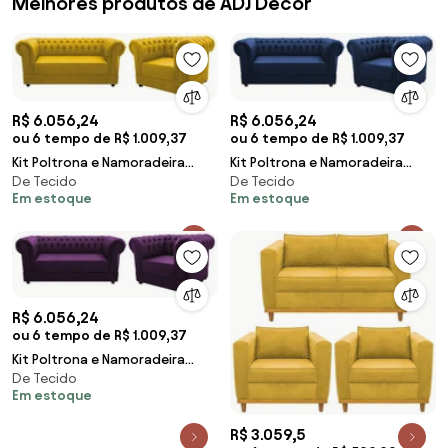
Melhores produtos de ADJ Decor
R$ 6.056,24
R$ 6.056,24
ou 6 tempo de R$ 1.009,37
ou 6 tempo de R$ 1.009,37
Kit Poltrona e Namoradeira
Kit Poltrona e Namoradeira
De Tecido
De Tecido
Chesterfield Ana Suede
Chesterfield Ana Suede Azul
Em estoque
Em estoque
Amarelo - ADJ Decor
Marinho - ADJ Decor
R$ 6.056,24
ou 6 tempo de R$ 1.009,37
Kit Poltrona e Namoradeira
De Tecido
Chesterfield Ana Suede Roxo -
Em estoque
ADJ Decor
R$ 3.059,5