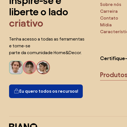
inspire-se e
Sobre nós
liberte o lado
Carreira
Contato
criativo
Mídia
Característ
Tenha acesso a todas as ferramentas
e torne-se
parte da comunidade Home&Decor.
Certifique
Produto
Eu quero todos os recursos!