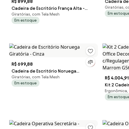
R$ 899,88
Cadeira de
Giratórias, 
Cadeira de Escritório França Alta -
Giratória -
Em estoqu
Giratórias, com Tela Mesh
Preto - Cadeira de Escritório França
Em estoque
Alta - Preta
R$ 699,88
Cadeira de Escritório Noruega
Giratórias, com Tela Mesh
Giratória - Cinza
R$ 4.004,91
Em estoque
Kit 2 Cadei
Ergonômica, 
Office Dec
Em estoqu
c/Regulage
Marrom G56