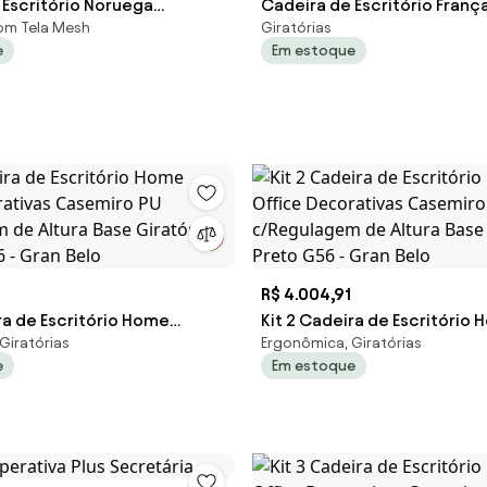
 Escritório Noruega
Cadeira de Escritório França
com Tela Mesh
Giratórias
 Preto
com Braço - Preto
e
Em estoque
R$ 4.004,91
ra de Escritório Home
Kit 2 Cadeira de Escritório
Giratórias
Ergonômica, Giratórias
orativas Casemiro PU
Office Decorativas Casemi
e
Em estoque
m de Altura Base Giratória
c/Regulagem de Altura Base
 - Gran Belo
Preto G56 - Gran Belo