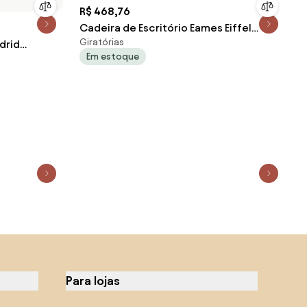
R$ 468,76
Cadeira de Escritório Eames Eiffel
Giratórias
drid
Giratória - Preto
Em estoque
a – 2
Para lojas