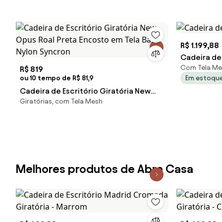
126cm - 63438 Sun House
R$ 1.199,88
Cadeira de 
Com Tela Me
R$ 819
ou 10 tempo de R$ 81,9
Em estoqu
Cadeira de Escritório Giratória New
Giratórias, com Tela Mesh
Opus Roal Preta Encosto em Tela Base
Nylon Syncron
Melhores produtos de Abra Casa