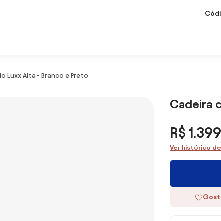
Códi
io Luxx Alta - Branco e Preto
Cadeira d
R$ 1.399
Ver histórico d
Gost