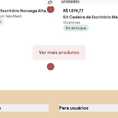
Escritório Noruega Alta
R$ 1.519,77
com Tela Mesh
Cromada - Preta
Kit Cadeira de Escritório Ma
e
Giratórias
Cromada Alta Giratória Pret
Em estoque
unidades
Ver mais produtos
o
Para usuários