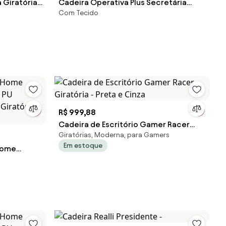
 Giratória
Cadeira Operativa Plus Secretária
Com Tecido
Com Sapata -
R$ 999,88
Cadeira de Escritório Gamer Racer
Giratórias, Moderna, para Gamers
Giratória - Preta e Cinza
Em estoque
 Home
ro PU
 Giratória