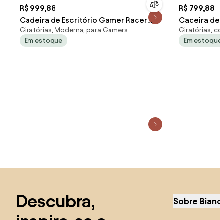
R$ 999,88
R$ 799,88
Cadeira de Escritório Gamer Racer
Cadeira de 
Giratórias, Moderna, para Gamers
Giratórias, 
Giratória - Preta e Cinza
Giratória 
Em estoque
Em estoqu
Saltar para o topo
Descubra,
Sobre Bian