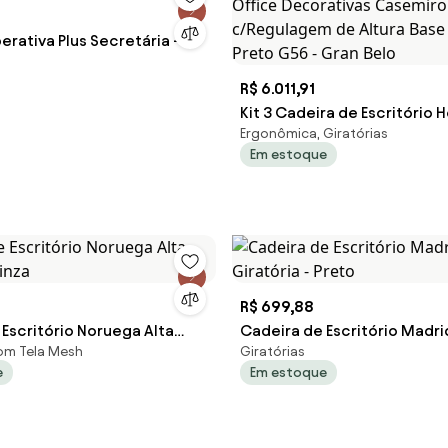
rativa Plus Secretária -
R$ 6.011,91
Kit 3 Cadeira de Escritório
Ergonômica, Giratórias
Office Decorativas Casemi
Em estoque
c/Regulagem de Altura Base
Preto G56 - Gran Belo
R$ 699,88
Escritório Noruega Alta
Cadeira de Escritório Madr
com Tela Mesh
Giratórias
 Cinza
Giratória - Preto
e
Em estoque