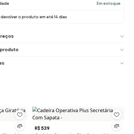
idade
Em estoque
devolver o produto em até 14 dias
preços
 produto
es
R$ 539