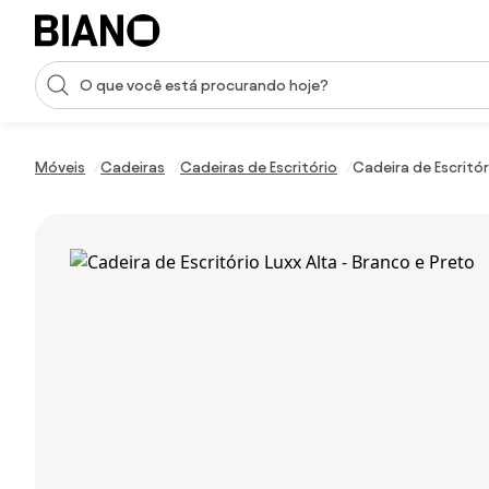
Saltar para o conteúdo
Entrada de pesquisa
Saltar para o rodapé
Móveis
Cadeiras
Cadeiras de Escritório
Cadeira de Escritór