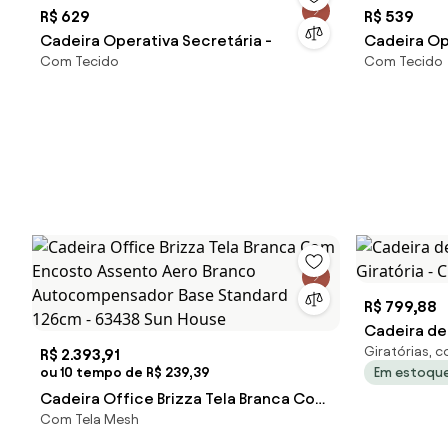
R$ 629
R$ 539
Cadeira Operativa Secretária -
Cadeira Ope
Com Tecido
Com Tecido
R$ 799,88
Cadeira de 
Giratórias, 
R$ 2.393,91
Giratória -
ou 10 tempo de R$ 239,39
Em estoqu
Cadeira Office Brizza Tela Branca Com
Com Tela Mesh
Encosto Assento Aero Branco
Autocompensador Base Standard