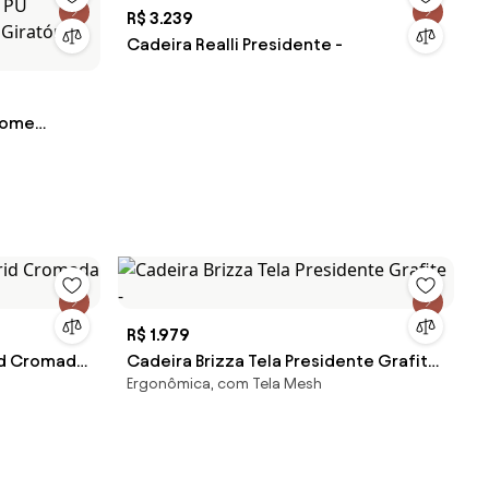
R$ 3.239
Cadeira Realli Presidente -
 Home
ro PU
 Giratória
R$ 1.979
id Cromada
Cadeira Brizza Tela Presidente Grafite
Ergonômica, com Tela Mesh
-