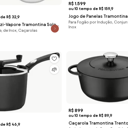
R$ 1.599
ou 10 tempo de R$ 159,9
Jogo de Panelas Tramontin
de R$ 32,9
Para Fogão por Indução, Conjun
Aço Inox Cerâmico Black St
zi-Vapore Tramontina Solar
Inox
peças
, de Inox, Caçarolas
x 2 peças 16 cm
R$ 899
ou 10 tempo de R$ 89,9
Caçarola Tramontina Trento
 de R$ 46,9