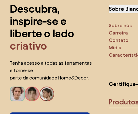
Descubra,
Sobre Bian
inspire-se e
Sobre nós
liberte o lado
Carreira
Contato
criativo
Mídia
Característ
Tenha acesso a todas as ferramentas
e torne-se
parte da comunidade Home&Decor.
Certifique
Produto
Eu quero todos os recursos!