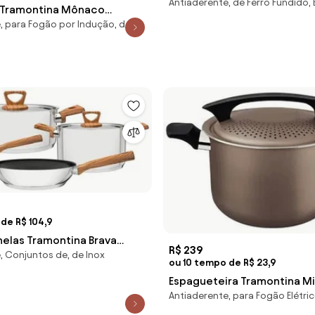
Antiaderente, de Ferro Fundido,
Esmaltado Antiaderente Sta
 Tramontina Mônaco
Excellent 28 cm 6 L
, para Fogão por Indução, de
dução Starflon 22 cm 5,4
o
de R$ 104,9
nelas Tramontina Brava
R$ 239
, Conjuntos de, de Inox
te 4 Peças em Aço Inox
ou 10 tempo de R$ 23,9
Triplo
Espagueteira Tramontina Mi
Antiaderente, para Fogão Elétric
Litros 22 cm em Alumínio St
Amêndoa