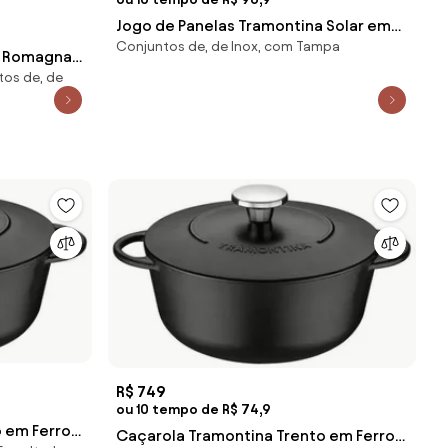
Jogo de Panelas Tramontina Solar em
Conjuntos de, de Inox, com Tampa
Aço Inox com Fundo Triplo 4 Peças
a Romagna
tos de, de
one 4
R$ 749
ou 10 tempo de R$ 74,9
 em Ferro
Caçarola Tramontina Trento em Ferro