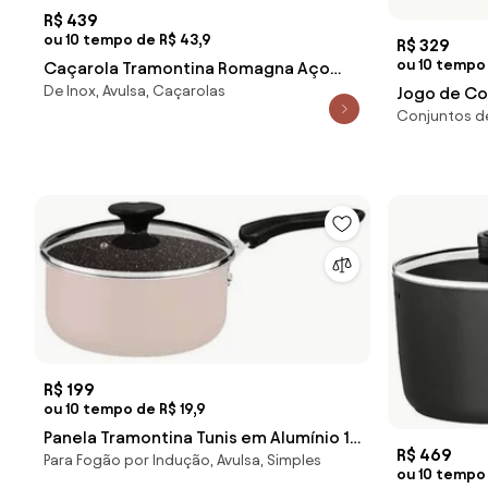
R$ 439
ou 10 tempo de R$ 43,9
R$ 329
ou 10 tempo 
Caçarola Tramontina Romagna Aço
De Inox, Avulsa, Caçarolas
Jogo de Co
Inox Cerâmico Black Stone 20 cm 3,2 L
Conjuntos de
em Aço Ino
R$ 199
ou 10 tempo de R$ 19,9
Panela Tramontina Tunis em Alumínio 16
R$ 469
Para Fogão por Indução, Avulsa, Simples
cm 1,35 L Cerâmico Rosa Trufado
ou 10 tempo