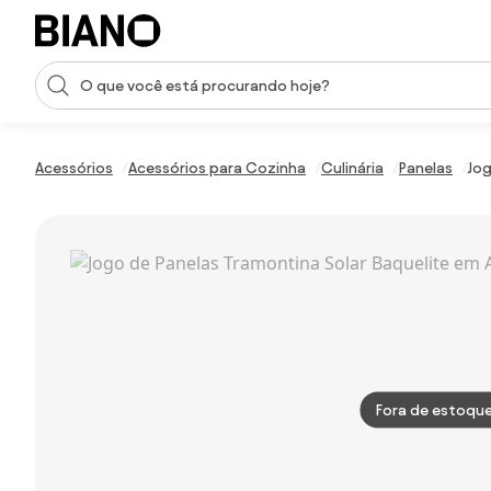
Saltar para o conteúdo
Entrada de pesquisa
Saltar para o rodapé
Acessórios
Acessórios para Cozinha
Culinária
Panelas
Jog
Fora de estoqu