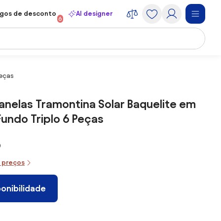
gos de desconto
AI designer
6
Peças
anelas Tramontina Solar Baquelite em
Fundo Triplo 6 Peças
9
e preços
ponibilidade