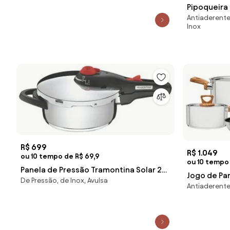
Pipoqueira
Antiaderente
Alumínio In
Inox
Litros Pret
R$ 699
R$ 1.049
ou 10 tempo de R$ 69,9
ou 10 tempo 
Panela de Pressão Tramontina Solar 22
Jogo de Pa
De Pressão, de Inox, Avulsa
cm 3 Litros em Aço Inox com 5
Antiaderente
Antiaderen
Dispositivos de Segurança
com Fundo 