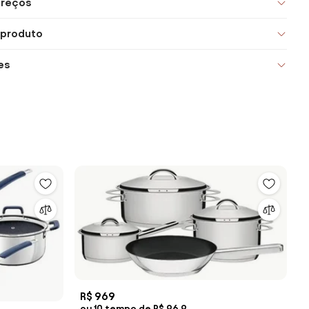
preços
 produto
es
R$ 969
ou 10 tempo de R$ 96,9