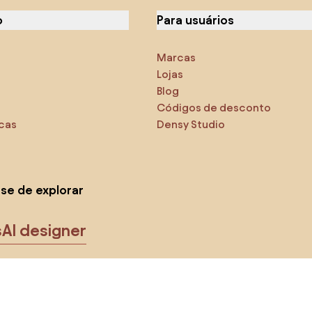
o
Para usuários
Marcas
Lojas
Blog
Códigos de desconto
icas
Densy Studio
-se de explorar
s
AI designer