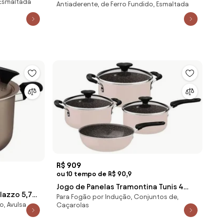
 Esmaltada
rflon
Antiaderente, de Ferro Fundido, Esmaltada
Esmaltado Antiaderente Starflon
Excellent 24 cm 4 L
R$ 909
ou 10 tempo de R$ 90,9
Jogo de Panelas Tramontina Tunis 4
lazzo 5,7
Para Fogão por Indução, Conjuntos de,
Peças em Alumínio com Revestimento
o, Avulsa
Caçarolas
arflon Max
Cerâmico Rosa Trufado