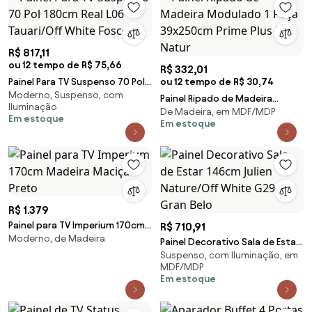
R$ 817,11
ou 12 tempo de R$ 75,66
R$ 332,01
Painel Para TV Suspenso 70 Pol
ou 12 tempo de R$ 30,74
Moderno, Suspenso, com
180cm Real L06 Tauari/Off
Painel Ripado de Madeira
Iluminação
White Fosco -
De Madeira, em MDF/MDP
Modulado 1 Peça 39x250cm
Em estoque
Em estoque
Prime Plus L06 Natur
R$ 1.379
Painel para TV Imperium 170cm
R$ 710,91
Moderno, de Madeira
Madeira Maciça - Preto
Painel Decorativo Sala de Estar
Suspenso, com Iluminação, em
146cm Julien Nature/Off White
MDF/MDP
G29 - Gran Belo
Em estoque