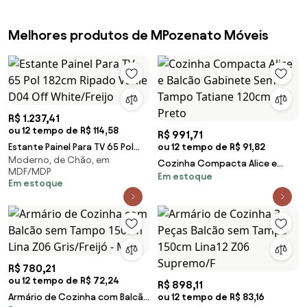
Melhores produtos de MPozenato Móveis
R$ 1.237,41
ou 12 tempo de R$ 114,58
R$ 991,71
Estante Painel Para TV 65 Pol
ou 12 tempo de R$ 91,82
Moderno, de Chão, em
182cm Ripado Vanie D04 Off
Cozinha Compacta Alice e
MDF/MDP
White/Freijo
Em estoque
Balcão Gabinete Sem Tampo
Em estoque
Tatiane 120cm Preto
R$ 780,21
ou 12 tempo de R$ 72,24
R$ 898,11
Armário de Cozinha com Balcão
ou 12 tempo de R$ 83,16