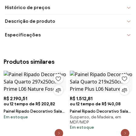
Histórico de preços
Descrição de produto
Especificações
Produtos similares
R$ 2.190,51
R$ 1.512,81
ou 12 tempo de R$ 202,82
ou 12 tempo de R$ 140,08
Painel Ripado Decorativo Sala
Painel Ripado Decorativo Sala
Em estoque
Suspenso, de Madeira, em
Quarto 297x250cm Prime L06
Quarto 219x250cm Prime Plus
MDF/MDP
Nature Fosco
L06 Nature F
Em estoque