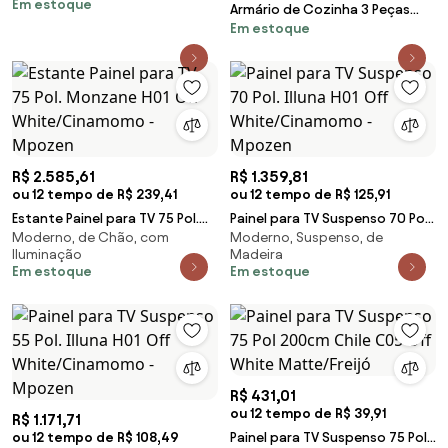
Em estoque
sem Tampo 150cm Lina Z06
Armário de Cozinha 3 Peças
Gris/Freijó - M
Em estoque
Balcão sem Tampo 150cm Lina12
Z06 Supremo/F
R$ 2.585,61
R$ 1.359,81
ou 12 tempo de R$ 239,41
ou 12 tempo de R$ 125,91
Estante Painel para TV 75 Pol.
Painel para TV Suspenso 70 Pol.
Moderno, de Chão, com
Moderno, Suspenso, de
Monzane H01 Off
Illuna H01 Off White/Cinamomo
Iluminação
Madeira
White/Cinamomo - Mpozen
- Mpozen
Em estoque
Em estoque
R$ 431,01
ou 12 tempo de R$ 39,91
R$ 1.171,71
ou 12 tempo de R$ 108,49
Painel para TV Suspenso 75 Pol