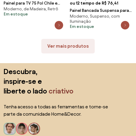
Painel para TV 75 Pol Chile e
ou 12 tempo de R$ 76,41
Moderno, de Madeira, Retrô
Rack Bancada Itália C05 Off
Painel Bancada Suspensa para
Em estoque
White Matte/
Moderno, Suspenso, com
TV até 65 Pol. Ripado 180cm
Iluminação
Tocantins Pre
Em estoque
Ver mais produtos
Saltar para o topo
Descubra,
inspire-se e
liberte o lado
criativo
Tenha acesso a todas as ferramentas e torne-se
parte da comunidade Home&Decor.