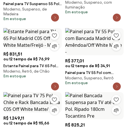
Moderno, Suspenso, com
200cm Chile C05 Off White
Painel para TV Suspenso 55 Pol.
Iluminação
Matte/Freijó
Moderno, Suspenso, de
Illuna H01 Off White/Cinamomo
Em estoque
Madeira
- Mpozen
Em estoque
R$ 831,51
ou 12 tempo de R$ 76,99
R$ 377,01
Estante Painel para TV 65 Pol
ou 12 tempo de R$ 34,91
Moderno, Retrô, de Chão
Madrid C05 Off White
Painel para TV 55 Pol com
Em estoque
Matte/Freijó - Mpoz
Moderno, Suspenso, Retrô
Bancada Madrid C05
Em estoque
Amêndoa/Off White Matte -
R$ 1.249,11
ou 12 tempo de R$ 115,66
R$ 825,21