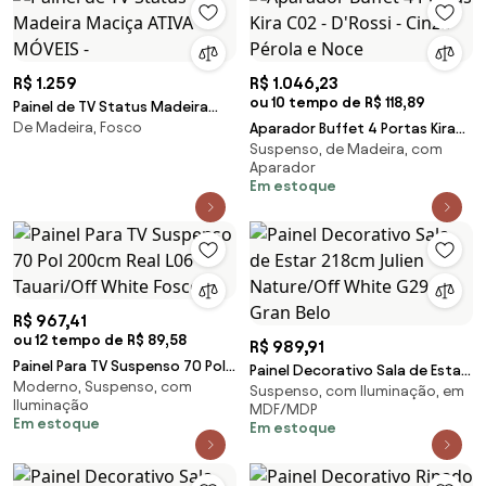
R$ 1.259
R$ 1.046,23
ou 10 tempo de R$ 118,89
Painel de TV Status Madeira
De Madeira, Fosco
Maciça ATIVA MÓVEIS -
Aparador Buffet 4 Portas Kira
Suspenso, de Madeira, com
C02 - D'Rossi - Cinza Pérola e
Aparador
Noce
Em estoque
R$ 967,41
ou 12 tempo de R$ 89,58
R$ 989,91
Painel Para TV Suspenso 70 Pol
Painel Decorativo Sala de Estar
Moderno, Suspenso, com
200cm Real L06 Tauari/Off
Suspenso, com Iluminação, em
218cm Julien Nature/Off White
Iluminação
White Fosco -
MDF/MDP
G29 - Gran Belo
Em estoque
Em estoque