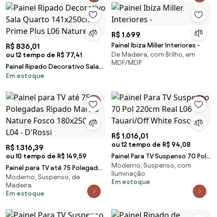
R$ 1.699
Painel Ibiza Miller Interiores -
R$ 836,01
De Madeira, com Brilho, em
ou 12 tempo de R$ 77,41
MDF/MDP
Painel Ripado Decorativo Sala
Em estoque
Quarto 141x250cm Prime Plus
L06 Nature F
R$ 1.016,01
ou 12 tempo de R$ 94,08
R$ 1.316,39
ou 10 tempo de R$ 149,59
Painel Para TV Suspenso 70 Pol
Moderno, Suspenso, com
220cm Real L06 Tauari/Off
Painel para TV até 75 Polegadas
Iluminação
White Fosco -
Moderno, Suspenso, de
Ripado Marisa Nature Fosco
Em estoque
Madeira
180x250 cm L04 - D'Rossi
Em estoque