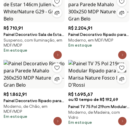
R$ 710,91
R$ 2.204,91
Painel Decorativo Sala de Estar
Painel Decorativo Ripado para
Suspenso, com Iluminação, em
Moderno, em MDF/MDP
146cm Julien Off White/Nature
Parede Mahalo 300x250 MDP
MDF/MDP
Em estoque
G29 - Gran Belo
Nature G77 - Gran Belo
Em estoque
R$ 1.862,91
R$ 1.695,67
ou 10 tempo de R$ 192,69
Painel Decorativo Ripado para
Moderno, de Chão, em
Parede Mahalo 260x250 MDP
Painel TV 75 Pol 219cm Modular
MDF/MDP
Moderno, de Madeira, com
Nature G77 - Gran Belo
Ripado para Sala Marisa Nature
Em estoque
Vidro
Fosco L04 - D'Rossi
Em estoque