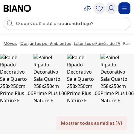
Saltar para o conteúdo
Entrada de pesquisa
Saltar para o rodapé
Móveis
Conjuntos por Ambientes
Estantes e Painéis de TV
Paine
Mostrar todas as mídias (4)