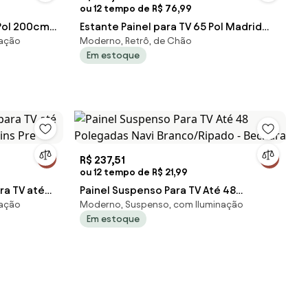
ou 12 tempo de R$ 76,99
 Pol 200cm
Estante Painel para TV 65 Pol Madrid
nação
Moderno, Retrô, de Chão
Freijó
C05 Off White Matte/Freijó - Mpoz
Em estoque
R$ 237,51
ou 12 tempo de R$ 21,99
ra TV até
Painel Suspenso Para TV Até 48
nação
Moderno, Suspenso, com Iluminação
ins Pre
Polegadas Navi Branco/Ripado -
Em estoque
Bechara