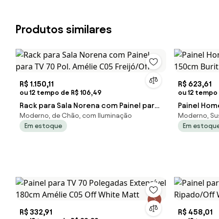
Produtos similares
R$ 1.150,11
R$ 623,61
ou 12 tempo de R$ 106,49
ou 12 tempo 
Rack para Sala Norena com Painel para
Painel Hom
Moderno, de Chão, com Iluminação
Moderno, Su
TV 70 Pol. Amélie C05 Freijó/Off
150cm Buri
Em estoque
Em estoqu
R$ 332,91
R$ 458,01