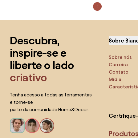
Saltar para o topo
Descubra,
Sobre Bian
inspire-se e
Sobre nós
liberte o lado
Carreira
Contato
criativo
Mídia
Característ
Tenha acesso a todas as ferramentas
e torne-se
parte da comunidade Home&Decor.
Certifique
Produto