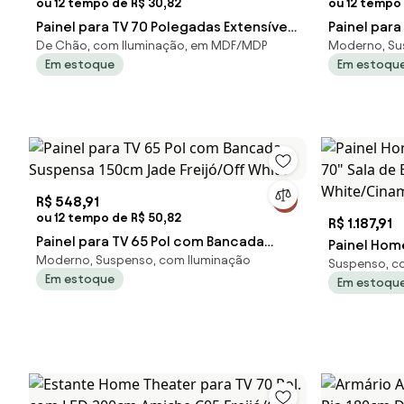
ou 12 tempo de R$ 30,82
ou 12 tempo 
Painel para TV 70 Polegadas Extensível
Painel para
De Chão, com Iluminação, em MDF/MDP
Moderno, Su
180cm Amélie C05 Off White Matt
Ripado/Off
Em estoque
Em estoqu
R$ 548,91
ou 12 tempo de R$ 50,82
R$ 1.187,91
Painel para TV 65 Pol com Bancada
Painel Hom
Moderno, Suspenso, com Iluminação
Suspensa 150cm Jade Freijó/Off White
Suspenso, co
70" Sala de
Em estoque
Em estoqu
White/Cina