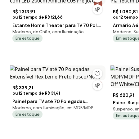
R$ 1.313,91
R$ 1.080,81
ou 12 tempo de R$ 121,66
ou 12 tempo 
Estante Home Theater para TV 70 Pol.
Armário Aé
Moderno, de Chão, com Iluminação
Moderno, Su
com LED 200cm Amiche C05 Freijó/C
Pia 180cm D
Em estoque
Em estoqu
R$ 339,21
ou 12 tempo de R$ 31,41
R$ 620,91
Painel para TV até 70 Polegadas
Painel Sus
Moderno, com Iluminação, em MDF/MDP
Extensível Flex Leme Preto Fosco/Noce
Suspenso, 
MDP/MDF Po
Em estoque
Em estoqu
Off White/