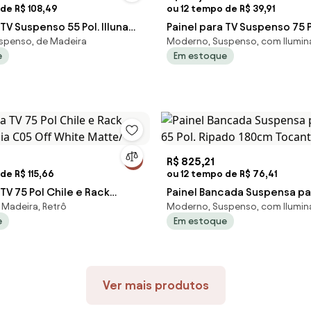
de R$ 108,49
ou 12 tempo de R$ 39,91
 TV Suspenso 55 Pol. Illuna
Painel para TV Suspenso 75
spenso, de Madeira
Moderno, Suspenso, com Ilumi
hite/Cinamomo - Mpozen
Chile C05 Off White Matte/
e
Em estoque
R$ 825,21
de R$ 115,66
ou 12 tempo de R$ 76,41
 TV 75 Pol Chile e Rack
Painel Bancada Suspensa pa
Madeira, Retrô
Moderno, Suspenso, com Ilumi
ália C05 Off White Matte/
65 Pol. Ripado 180cm Tocant
e
Em estoque
Ver mais produtos