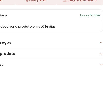
ei
Comparar
Preço monitorado
idade
Em estoque
devolver o produto em até 14 dias
preços
 produto
es