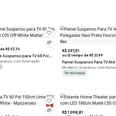
de R$ 57,74
R$ 237,51
ou 12 tempo de R$ 21,99
e Suspenso para TV 65 Pol.
spenso, com Iluminação
ti C05 Off White Matte/
Painel Suspenso Para TV Até
e
Moderno, Suspenso, com Ilumi
Polegadas Navi Preto Fosco
Em estoque
Bec
R$ 1.098,81