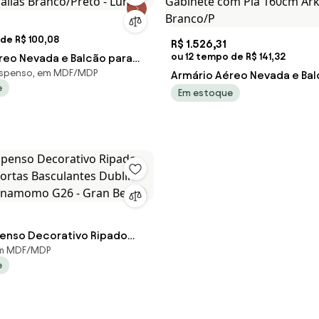
de R$ 100,08
R$ 1.526,31
ou 12 tempo de R$ 141,32
reo Nevada e Balcão para
spenso, em MDF/MDP
allas Branco/Preto - Lum
Armário Aéreo Nevada e Ba
e
Gabinete com Pia 160cm Ar
Em estoque
Branco/P
penso Decorativo Ripado
em MDF/MDP
rtas Basculantes Dublin
e
Cinamomo G26 - Gran Belo