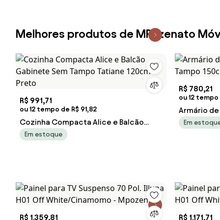
Melhores produtos de MPozenato Móv
R$ 780,21
ou 12 tempo
R$ 991,71
ou 12 tempo de R$ 91,82
Armário de
Cozinha Compacta Alice e Balcão
Tampo 150c
Em estoqu
Gabinete Sem Tampo Tatiane 120cm
Em estoque
Preto
R$ 1.359,81
R$ 1.171,71