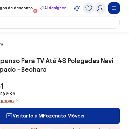
gos de desconto
AI designer
5
ra
spenso Para TV Até 48 Polegadas Navi
ipado - Bechara
1
R$ 21,99
e preços
Visitar loja MPozenato Móveis