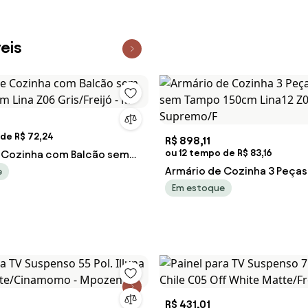
eis
 de R$ 72,24
R$ 898,11
ou 12 tempo de R$ 83,16
 Cozinha com Balcão sem
m Lina Z06 Gris/Freijó - M
Armário de Cozinha 3 Peças
e
sem Tampo 150cm Lina12 Z
Em estoque
Supremo/F
R$ 431,01