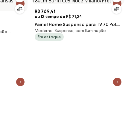
R$ 769,41
ou 12 tempo de R$ 71,24
Painel Home Suspenso para TV 70 Pol.
Moderno, Suspenso, com Iluminação
lcão
180cm Buriti C05 Noce Milano/Pret
Em estoque
kansas