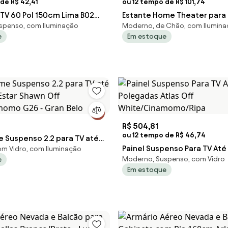
de R$ 42,41
ou 12 tempo de R$ 101,74
 TV 60 Pol 150cm Lima B02
Estante Home Theater para T
spenso, com Iluminação
Moderno, de Chão, com Ilumin
 White - Mpozenato
com LED 180cm Maitê C05 O
e
Em estoque
R$ 504,81
ou 12 tempo de R$ 46,74
e Suspenso 2.2 para TV até
Painel Suspenso Para TV Até
m Vidro, com Iluminação
 Estar Shawn Off
Moderno, Suspenso, com Vidro
e
Polegadas Atlas Off
momo G26 - Gran Belo
Em estoque
White/Cinamomo/Ripa