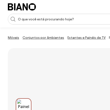
Saltar para o conteúdo
Entrada de pesquisa
Saltar para o rodapé
Móveis
Conjuntos por Ambientes
Estantes e Painéis de TV