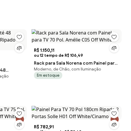
R$ 1.150,11
ou 12 tempo de R$ 106,49
Rack para Sala Norena com Painel para
Moderno, de Chão, com Iluminação
 48
TV 70 Pol. Amélie C05 Off White
Em estoque
nação
/Ripado -
R$ 782,91