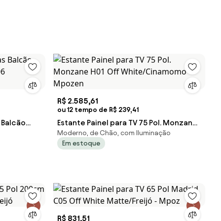
R$ 2.585,61
ou 12 tempo de R$ 239,41
 Balcão
Estante Painel para TV 75 Pol. Monzane
Moderno, de Chão, com Iluminação
06
H01 Off White/Cinamomo - Mpozen
Em estoque
R$ 831,51