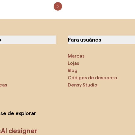
o
Para usuários
Marcas
Lojas
Blog
Códigos de desconto
icas
Densy Studio
-se de explorar
s
AI designer