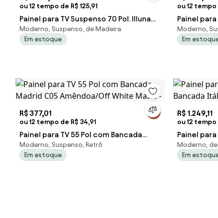
ou 12 tempo de R$ 125,91
ou 12 tempo 
Painel para TV Suspenso 70 Pol. Illuna
Painel para
Moderno, Suspenso, de Madeira
Moderno, Su
H01 Off White/Cinamomo - Mpozen
H01 Off W
Em estoque
Em estoqu
R$ 377,01
R$ 1.249,11
ou 12 tempo de R$ 34,91
ou 12 tempo 
Painel para TV 55 Pol com Bancada
Painel para
Moderno, Suspenso, Retrô
Moderno, de 
Madrid C05 Amêndoa/Off White Matte
Bancada It
Em estoque
Em estoqu
-