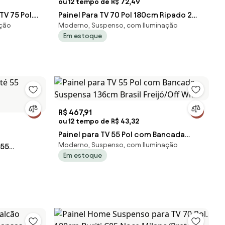
ou 12 tempo de R$ 72,49
V 75 Pol.
Painel Para TV 70 Pol 180cm Ripado 2
ação
Moderno, Suspenso, com Iluminação
ff White
Portas Solle H01 Off White/Cinamo
Em estoque
R$ 467,91
ou 12 tempo de R$ 43,32
Painel para TV 55 Pol com Bancada
Moderno, Suspenso, com Iluminação
 55
Suspensa 136cm Brasil Freijó/Off Whi
Em estoque