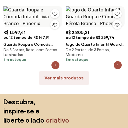
R$ 1.597,41
R$ 2.805,21
ou 12 tempo de R$ 147,91
ou 12 tempo de R$ 259,74
Guarda Roupa e Cômoda
Jogo de Quarto Infantil Guarda
De 3 Portas, Reto, com Portas
De 2 Portas, de 3 Portas,
Infantil Livia Branco - Phoenix
Roupa e Cômoda Pérola Branco
Laminadas
Moderno
- Phoenix
Em estoque
Em estoque
Ver mais produtos
Saltar para o topo
Descubra,
inspire-se e
liberte o lado
criativo