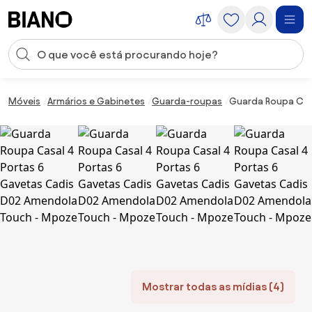
Saltar para o conteúdo
Entrada de pesquisa
Saltar para o rodapé
Móveis
Armários e Gabinetes
Guarda-roupas
Guarda Roupa Cas
Mostrar todas as mídias (4)