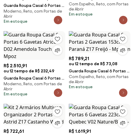
Com Espelho, Reto, com Portas
Martin C01 Buriti/Fendi -
Guarda Roupa Casal 6 Portas 3
de Abrir
Mpozenato
Moderno, Reto, com Portas de
Gavetas Pratico D02 Amendola
Em estoque
Abrir
Touch - Mpo
Em estoque
R$ 789,21
ou 12 tempo de R$ 73,08
R$ 2.510,91
ou 12 tempo de R$ 232,49
Guarda Roupa Casal 6 Portas 2
Com Espelho, Reto, com Portas
Gavetas 153cm Paraná Z17 Freijó
Guarda Roupa Casal 6 Portas 6
de Abrir
- Mpozen
Moderno, Reto, com Portas de
Gavetas Atrice D02 Amendola
Em estoque
Abrir
Touch - Mpoz
Em estoque
R$ 722,61
R$ 1.619,91