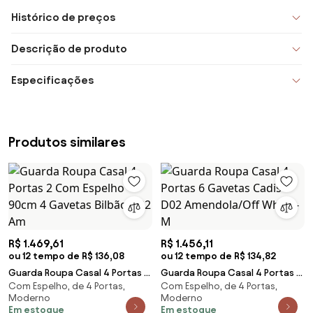
Histórico de preços
Descrição de produto
Especificações
Produtos similares
R$ 1.469,61
R$ 1.456,11
ou 12 tempo de R$ 136,08
ou 12 tempo de R$ 134,82
Guarda Roupa Casal 4 Portas 2
Guarda Roupa Casal 4 Portas 6
Com Espelho, de 4 Portas,
Com Espelho, de 4 Portas,
Com Espelho 90cm 4 Gavetas
Gavetas Cadis D02
Moderno
Moderno
Bilbão D02 Am
Amendola/Off White - M
Em estoque
Em estoque