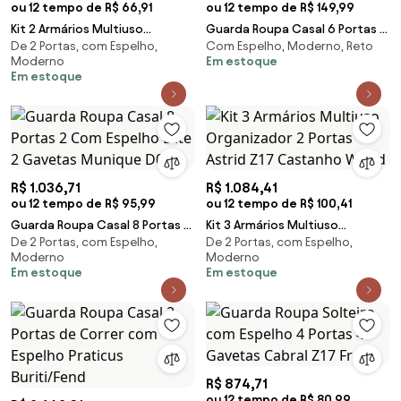
ou 12 tempo de R$ 66,91
ou 12 tempo de R$ 149,99
Kit 2 Armários Multiuso
Guarda Roupa Casal 6 Portas 6
De 2 Portas, com Espelho,
Com Espelho, Moderno, Reto
Organizador 2 Portas Astrid Z17
Gavetas 223cm Quebec V02
Moderno
Em estoque
Castanho Wood
Nature/Brisa -
Em estoque
R$ 1.036,71
R$ 1.084,41
ou 12 tempo de R$ 95,99
ou 12 tempo de R$ 100,41
Guarda Roupa Casal 8 Portas 2
Kit 3 Armários Multiuso
De 2 Portas, com Espelho,
De 2 Portas, com Espelho,
Com Espelho Elite 2 Gavetas
Organizador 2 Portas Astrid Z17
Moderno
Moderno
Munique D02
Castanho Wood
Em estoque
Em estoque
R$ 874,71
ou 12 tempo de R$ 80,99