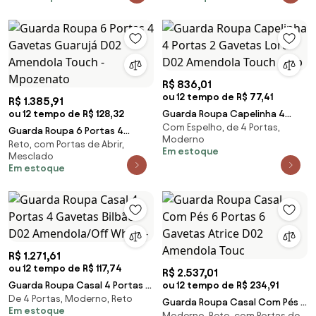
R$ 836,01
ou 12 tempo de R$ 77,41
R$ 1.385,91
ou 12 tempo de R$ 128,32
Guarda Roupa Capelinha 4
Com Espelho, de 4 Portas,
Portas 2 Gavetas Lord D02
Guarda Roupa 6 Portas 4
Moderno
Amendola Touch - Mp
Reto, com Portas de Abrir,
Gavetas Guarujá D02
Em estoque
Mesclado
Amendola Touch - Mpozenato
Em estoque
R$ 1.271,61
ou 12 tempo de R$ 117,74
R$ 2.537,01
Guarda Roupa Casal 4 Portas 4
ou 12 tempo de R$ 234,91
De 4 Portas, Moderno, Reto
Gavetas Bilbão D02
Guarda Roupa Casal Com Pés 6
Em estoque
Amendola/Off White -
Moderno, Reto, com Portas de