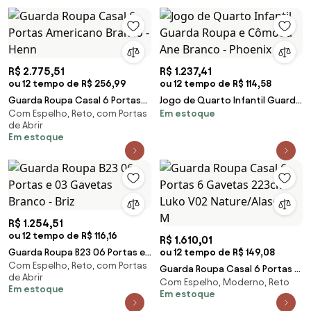
R$ 2.775,51
R$ 1.237,41
ou 12 tempo de R$ 256,99
ou 12 tempo de R$ 114,58
Guarda Roupa Casal 6 Portas
Jogo de Quarto Infantil Guarda
Com Espelho, Reto, com Portas
Em estoque
Americano Branco - Henn
Roupa e Cômoda Ane Branco -
de Abrir
Phoenix
Em estoque
R$ 1.254,51
ou 12 tempo de R$ 116,16
R$ 1.610,01
Guarda Roupa B23 06 Portas e
ou 12 tempo de R$ 149,08
Com Espelho, Reto, com Portas
03 Gavetas Branco - Briz
Guarda Roupa Casal 6 Portas 6
de Abrir
Com Espelho, Moderno, Reto
Gavetas 223cm Luko V02
Em estoque
Em estoque
Nature/Alasca - M