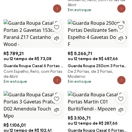
Portas 6 Gavetas Atrice D02
Abrir
Amendola Touc
Em estoque
R$ 789,21
R$ 5.266,71
ou 12 tempo de R$ 73,08
ou 12 tempo de R$ 487,66
Guarda Roupa Casal 6 Portas 2
Guarda Roupa 250cm 3 Portas
Com Espelho, Reto, com Portas
De 2 Portas, de 3 Portas,
Gavetas 153cm Paraná Z17
Deslizante Sem Espelho 4
de Abrir
Moderno
Castanho Wood -
Gavetas Doratto F
Em estoque
Em estoque
R$ 3.106,71
ou 12 tempo de R$ 287,66
R$ 1.106,01
ou 12 tempo de R$ 102,41
Guarda Roupa Casal 6 Portas