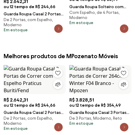
R$ 2.642,31
ou 12 tempo de R$ 244,66
Guarda Roupa Solteiro com
Com Espelho, de 4 Portas,
Espelho 4 Portas 4 Gavetas
Guarda Roupa Casal 2 Portas
Moderno
Cabral Z17 Freijó
De 2 Portas, com Espelho,
de Correr com Espelho Praticus
Em estoque
Moderno
Buriti/Fend
Em estoque
Melhores produtos de MPozenato Móveis
R$ 2.642,31
R$ 3.828,51
ou 12 tempo de R$ 244,66
ou 12 tempo de R$ 354,49
Guarda Roupa Casal 2 Portas
Guarda Roupa Casal 3 Portas
De 2 Portas, com Espelho,
De 3 Portas, Moderno, Reto
de Correr com Espelho Praticus
de Correr 264cm Winter F04
Moderno
Em estoque
Buriti/Fend
Branco - Mpozen
Em estoque