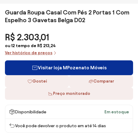
Guarda Roupa Casal Com Pés 2 Portas 1 Com
Espelho 3 Gavetas Belga D02
R$ 2.303,01
ou 12 tempo de R$ 213,24
Ver histórico de preços
Visitar loja MPozenato Móveis
Gostei
Comparar
Preço monitorado
Disponibilidade
Em estoque
Você pode devolver o produto em até 14 dias