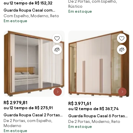
De 2 Portas, com Espelho,
portas com espelho 3 gavetas
ou 12 tempo de R$ 152,32
Rústico
Rústico
Guarda Roupa Casal com
Em estoque
Com Espelho, Moderno, Reto
Espelho 8 Portas 236cm Ágata
Em estoque
Z17 Freijó/Off Whi
R$ 2.979,81
R$ 3.971,61
ou 12 tempo de R$ 275,91
ou 12 tempo de R$ 367,74
Guarda Roupa Casal 2 Portas
Guarda Roupa Casal 6 Portas
De 2 Portas, com Espelho,
de Correr e 8 Espelhos Praticus
De 2 Portas, Moderno, Reto
Vidro Reflecta Octavius
Moderno
Em estoque
Freijó/Off
Freijó/Off White -
Em estoque