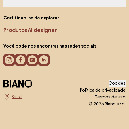
Certifique-se de explorar
Produtos
AI designer
Você pode nos encontrar nas redes sociais
Cookies
Política de privacidade
Termos de uso
Escolha o país
© 2026 Biano s.r.o.