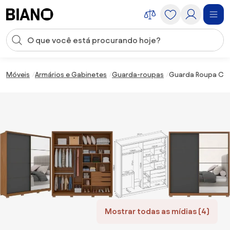
Saltar para o conteúdo
Entrada de pesquisa
Saltar para o rodapé
Móveis
Armários e Gabinetes
Guarda-roupas
Guarda Roupa Casa
Mostrar todas as mídias (4)