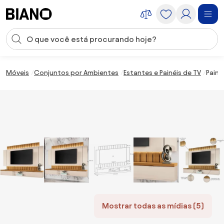
Saltar para o conteúdo
Entrada de pesquisa
Saltar para o rodapé
Móveis
Conjuntos por Ambientes
Estantes e Painéis de TV
Paine
Mostrar todas as mídias (5)