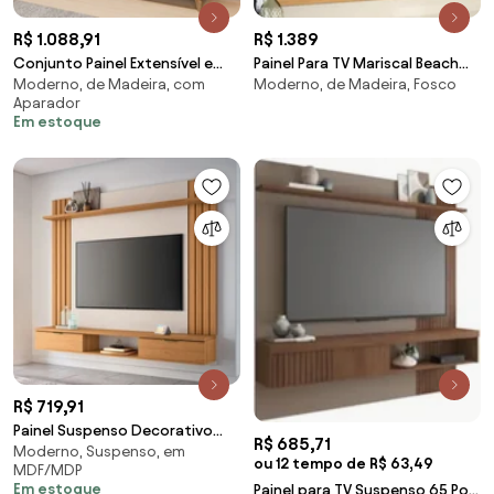
R$ 1.088,91
R$ 1.389
Conjunto Painel Extensível e
Painel Para TV Mariscal Beach
Moderno, de Madeira, com
Moderno, de Madeira, Fosco
Rack 180cm Tremonti/Duarte
2.10
Aparador
TV até 55 Tauari/Off White G77
Em estoque
- Gran Belo
R$ 719,91
Painel Suspenso Decorativo
R$ 685,71
Moderno, Suspenso, em
Doss TV até 70 Pol Ripado
ou 12 tempo de R$ 63,49
MDF/MDP
MDP/MDF Cinamomo/Off
Em estoque
Painel para TV Suspenso 65 Pol.