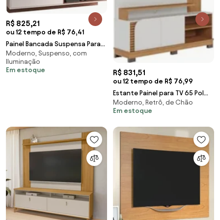
R$ 825,21
ou 12 tempo de R$ 76,41
Painel Bancada Suspensa Para
Moderno, Suspenso, com
TV até 65 Pol. 180cm Ripado
Iluminação
Palmas C05 Of
Em estoque
R$ 831,51
ou 12 tempo de R$ 76,99
Estante Painel para TV 65 Pol
Moderno, Retrô, de Chão
Madrid C05 Off White
Em estoque
Matte/Freijó - Mpoz