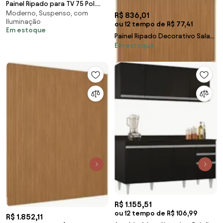
Painel Ripado para TV 75 Pol.
Moderno, Suspenso, com
com Bancada 180cm Prime Plus
R$ 836,01
Iluminação
L06 Nature/
ou 12 tempo de R$ 77,41
Em estoque
Painel Ripado Decorativo Sala
Em estoque
Quarto 141x250cm Prime Plus
L06 Nature F
R$ 1.155,51
ou 12 tempo de R$ 106,99
R$ 1.852,11