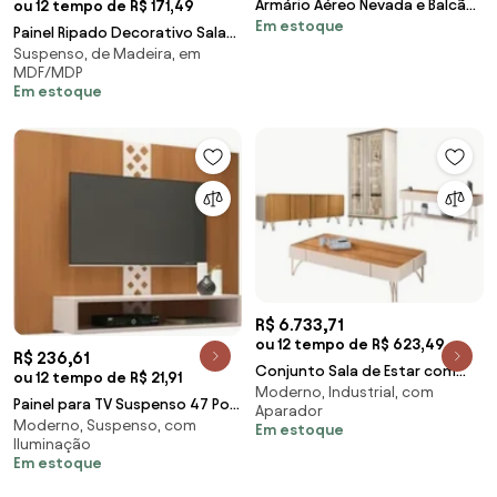
Armário Aéreo Nevada e Balcão
ou 12 tempo de R$ 171,49
Em estoque
para Pia com Tampo 160cm
Painel Ripado Decorativo Sala
Arkansas Preto
Suspenso, de Madeira, em
Quarto 258x250cm Prime Plus
MDF/MDP
L06 Nature F
Em estoque
R$ 6.733,71
ou 12 tempo de R$ 623,49
R$ 236,61
Conjunto Sala de Estar com
ou 12 tempo de R$ 21,91
Moderno, Industrial, com
Cristaleira Agnes H01 Off
Painel para TV Suspenso 47 Pol.
Aparador
White/Cinamomo -
Moderno, Suspenso, com
Com Nicho Format H01 Off
Em estoque
Iluminação
White/Cinamom
Em estoque