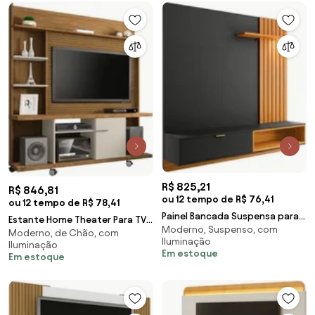
R$ 825,21
R$ 846,81
ou 12 tempo de R$ 76,41
ou 12 tempo de R$ 78,41
Painel Bancada Suspensa para
Estante Home Theater Para TV
Moderno, Suspenso, com
TV até 65 Pol. Ripado 180cm
Moderno, de Chão, com
Até 47 Pol. Taurus
Iluminação
Tocantins Pre
Iluminação
Cinamomo/Off White/Rip
Em estoque
Em estoque