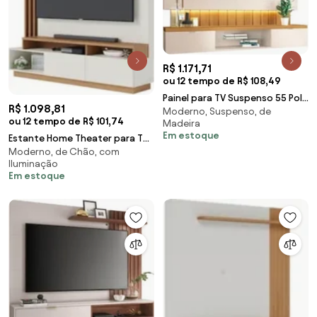
R$ 1.171,71
ou 12 tempo de R$ 108,49
Painel para TV Suspenso 55 Pol.
R$ 1.098,81
Moderno, Suspenso, de
Illuna H01 Off White/Cinamomo
ou 12 tempo de R$ 101,74
Madeira
- Mpozen
Em estoque
Estante Home Theater para TV
Moderno, de Chão, com
75 Pol. com LED 180cm Maitê
Iluminação
C05 Off White
Em estoque