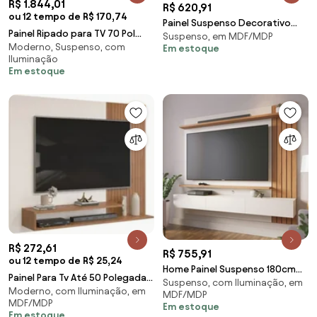
R$ 1.844,01
R$ 620,91
ou 12 tempo de R$ 170,74
Painel Suspenso Decorativo
Painel Ripado para TV 70 Pol
Suspenso, em MDF/MDP
Ripado MDP/MDF Portas
Moderno, Suspenso, com
com Bancada Suspensa 210cm
Em estoque
Basculantes Dublin Off
Iluminação
Trevis D04 Off
White/Cinamomo G26 - Gran
Em estoque
Belo
R$ 272,61
R$ 755,91
ou 12 tempo de R$ 25,24
Home Painel Suspenso 180cm
Painel Para Tv Até 50 Polegadas
Suspenso, com Iluminação, em
Ripado Railay Off White/Freijó
Moderno, com Iluminação, em
Nando D04 Freijó/Off White -
MDF/MDP
G73 - Gran Belo
MDF/MDP
Mpozenato
Em estoque
Em estoque