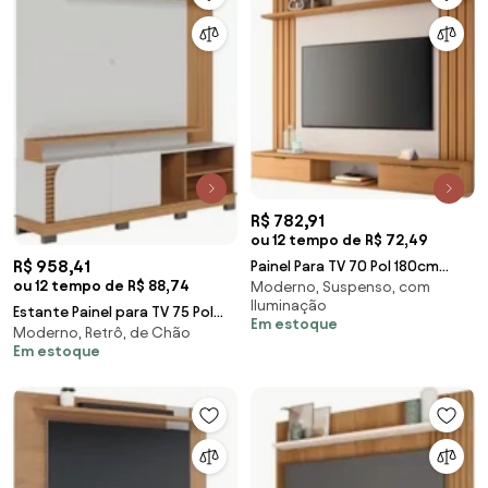
R$ 782,91
ou 12 tempo de R$ 72,49
R$ 958,41
Painel Para TV 70 Pol 180cm
ou 12 tempo de R$ 88,74
Moderno, Suspenso, com
Ripado 2 Portas Solle H01 Off
Iluminação
White/Cinamo
Estante Painel para TV 75 Pol
Em estoque
Moderno, Retrô, de Chão
Madrid C05 Off White
Em estoque
Matte/Freijó - Mpoz