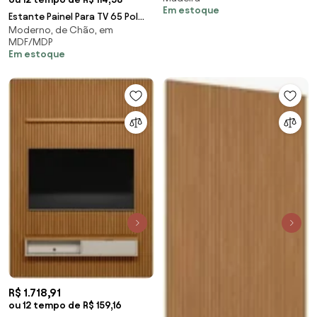
Bechara
Em estoque
Estante Painel Para TV 65 Pol
Moderno, de Chão, em
182cm Ripado Vanie D04 Off
MDF/MDP
White/Freijo
Em estoque
R$ 1.718,91
ou 12 tempo de R$ 159,16