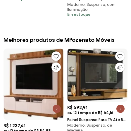
White G26 - Gran Belo
Moderno, Suspenso, com
Helen C01 Fendi/Havana -
Iluminação
Mpozenato
Em estoque
Melhores produtos de MPozenato Móveis
R$ 692,91
ou 12 tempo de R$ 64,16
Painel Suspenso Para TV Até 55
R$ 1.237,41
Moderno, Suspenso, de
Pol. Denver Preto/Cinamomo -
Madeira
ou 12 tempo de R$ 114,58