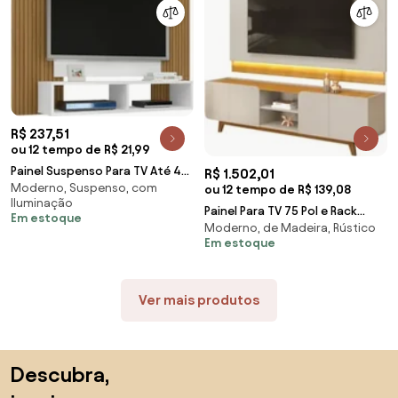
R$ 237,51
ou 12 tempo de R$ 21,99
Painel Suspenso Para TV Até 48
R$ 1.502,01
Moderno, Suspenso, com
Polegadas Navi Branco/Ripado -
ou 12 tempo de R$ 139,08
Iluminação
Bechara
Painel Para TV 75 Pol e Rack
Em estoque
Moderno, de Madeira, Rústico
Bancada Com LED 220cm Collie
Em estoque
D04 Cedro/Ba
Ver mais produtos
Saltar para o topo
Descubra,