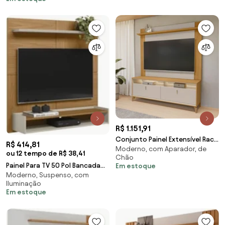
R$ 1.151,91
Conjunto Painel Extensível Rack
R$ 414,81
Moderno, com Aparador, de
160cm LED Tremonti/Duarte TV
ou 12 tempo de R$ 38,41
Chão
até 55 Tauari/Off White G77 -
Painel Para TV 50 Pol Bancada
Em estoque
Gran Belo
Moderno, Suspenso, com
Suspensa 120cm Perfect L06
Iluminação
Nature/Off Wh
Em estoque