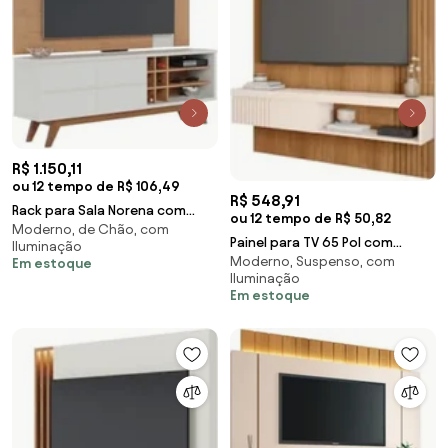
R$ 1.150,11
ou 12 tempo de R$ 106,49
R$ 548,91
Rack para Sala Norena com
ou 12 tempo de R$ 50,82
Moderno, de Chão, com
Painel para TV 70 Pol. Amélie
Painel para TV 65 Pol com
Iluminação
C05 Freijó/Off
Moderno, Suspenso, com
Bancada Suspensa 150cm Jade
Em estoque
Iluminação
Freijó/Off White
Em estoque