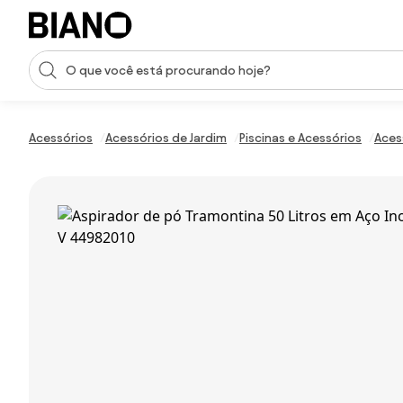
Saltar para o conteúdo
Entrada de pesquisa
Saltar para o rodapé
Acessórios
Acessórios de Jardim
Piscinas e Acessórios
Aces