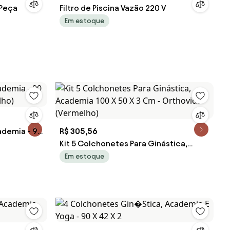
 Peça
Filtro de Piscina Vazão 220 V
Em estoque
ademia - 90
R$ 305,56
lho)
Kit 5 Colchonetes Para Ginástica,
Academia 100 X 50 X 3 Cm - Orthovida
Em estoque
(Vermelho)