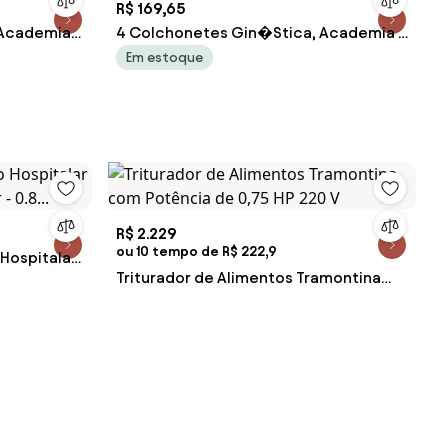
R$ 169,65
 Academia
4 Colchonetes Gin�Stica, Academia E
Yoga - 90 X 42 X 2
Em estoque
R$ 2.229
ou 10 tempo de R$ 222,9
Hospitalar
Triturador de Alimentos Tramontina
 0.8...
com Potência de 0,75 HP 220 V