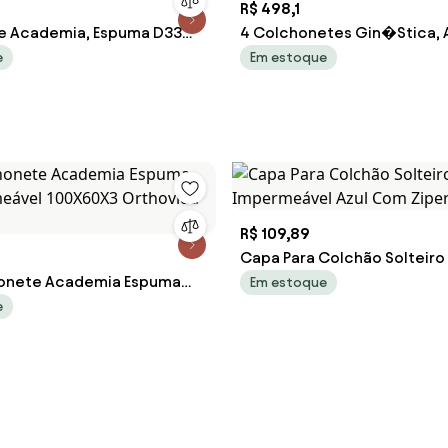
R$ 498,1
e Academia, Espuma D33
4 Colchonetes Gin�Stica,
el 89X55X3Cm (Azul)
100 X 60 X 3 - D33 (Azul)
e
Em estoque
R$ 109,89
Capa Para Colchão Solteiro 
honete Academia Espuma
Impermeável Azul Com Ziper -
Em estoque
meável 100X60X3 Orthovida
e