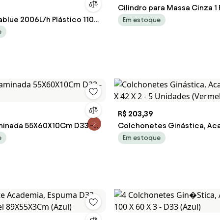
Cilindro para Massa Cinza 1
ablue 2006L/h Plástico 110V
Em estoque
 Gran Belo
e
R$ 203,39
minada 55X60X10Cm D33 -
Colchonetes Ginástica, Ac
X 42 X 2 - 5 Unidades (Verme
e
Em estoque