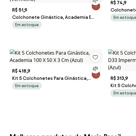
R$ 74,9
R$ 51,9
Colchonet
Colchonete Ginástica, Academia E
Impermeáv
Em estoqu
Yoga - 90 X 40 X 3 - D33 - Orthovida
Em estoque
(Vermelho)
R$ 418,9
Kit 5 Colchonetes Para Ginástica,
R$ 313,9
Academia 100 X 50 X 3 Cm (Azul)
Kit 5 Colc
Em estoque
D33 Imper
Em estoqu
(Azul)