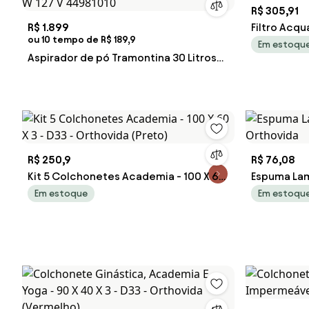
R$ 305,91
R$ 1.899
Filtro Acqu
ou 10 tempo de R$ 189,9
Cinza G31 -
Em estoqu
Aspirador de pó Tramontina 30 Litros
em Aço Inox para sólidos e líquidos
1400 W 127 V 44981010
R$ 250,9
R$ 76,08
Kit 5 Colchonetes Academia - 100 X 60
Espuma La
X 3 - D33 - Orthovida (Preto)
Orthovida
Em estoque
Em estoqu