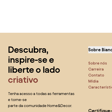
Saltar para o topo
Descubra,
Sobre Bian
inspire-se e
Sobre nós
liberte o lado
Carreira
Contato
criativo
Mídia
Característ
Tenha acesso a todas as ferramentas
e torne-se
parte da comunidade Home&Decor.
Certifique