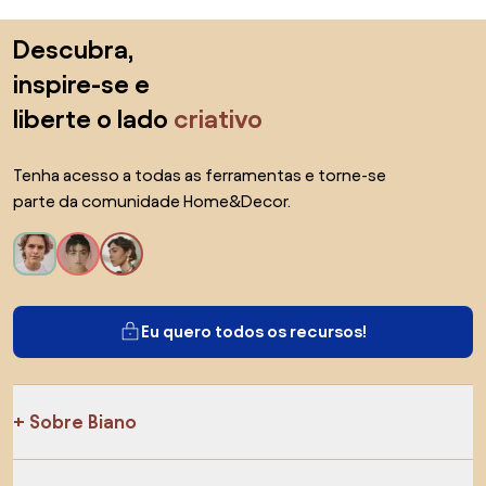
Saltar para o topo
Descubra,
inspire-se e
liberte o lado
criativo
Tenha acesso a todas as ferramentas e torne-se
parte da comunidade Home&Decor.
Eu quero todos os recursos!
Sobre Biano