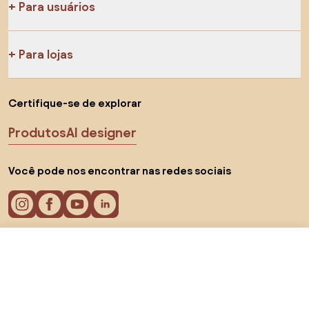
Para usuários
Para lojas
Certifique-se de explorar
Produtos
AI designer
Você pode nos encontrar nas redes sociais
R$ 930,05
Visitar loja
Cookies
Política de privacidade
Termos de uso
Escolha o país