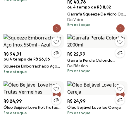
R$ 40,76
ou 4 tempo de R$ 11,32
Garrafa Squeeze De Vidro Com
De Vidro
Tampa Inox Com Capa Gato
Em estoque
Prisma - Branco
R$ 94,91
R$ 22,99
ou 4 tempo de R$ 26,36
Garrafa Perola Colorido
De Plástico
Squeeze Emborrachado Aço
2000ml
Em estoque
Em estoque
Inox 550ml - Azul
R$ 24,99
R$ 24,99
Óleo Beijável Love Hot Frutas
Óleo Beijável Love Ice Cereja
Em estoque
Em estoque
Vermelhas