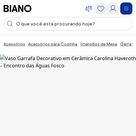
Saltar para o conteúdo
Entrada de pesquisa
Saltar para o rodapé
Acessórios
Acessórios para Cozinha
Utensílios de Mesa
Garrafa