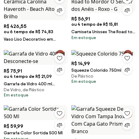
R$ 56,91
ou 4 tempo de R$ 15,81
R$ 426,55
ou 6 tempo de R$ 74,83
Camiseta Unissex The Road to
Em estoque
Mordor O Senhor dos Anéis -
Vaso Liso Decorativo em
Roxo - G
Cerâmica Carolina Haveroth -
Beach Alto Brilho
R$ 14,99
Squeeze Colorido 750ml
R$ 75,91
De Plástico
ou 4 tempo de R$ 21,09
Em estoque
Garrafa de Vidro 400 ml
De Vidro, de Plástico
Desconecte-se
Em estoque
R$ 59,99
Garrafa Color Sortida 500 Ml
Em estoque