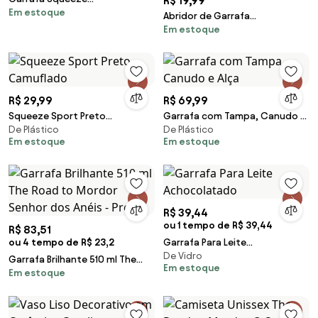
R$ 19,99
Em estoque
Policarbonato Rosa e Azul
Abridor de Garrafa
Em estoque
Multifuncional Aberto Sortido
R$ 29,99
R$ 69,99
Squeeze Sport Preto
Garrafa com Tampa, Canudo e
De Plástico
De Plástico
Camuflado
Alça
Em estoque
Em estoque
R$ 39,44
ou 1 tempo de R$ 39,44
R$ 83,51
ou 4 tempo de R$ 23,2
Garrafa Para Leite
De Vidro
Achocolatado
Garrafa Brilhante 510 ml The
Em estoque
Em estoque
Road to Mordor Senhor dos
Anéis - Preto