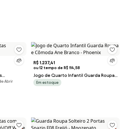
R$ 1.237,41
ou 12 tempo de R$ 114,58
s
Jogo de Quarto Infantil Guarda Roupa
e Abrir
e Cômoda Ane Branco - Phoenix
Em estoque