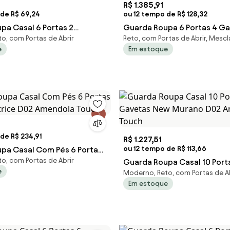
R$ 1.385,91
 de R$ 69,24
ou 12 tempo de R$ 128,32
pa Casal 6 Portas 2
Guarda Roupa 6 Portas 4 G
o, com Portas de Abrir
Reto, com Portas de Abrir, Mesc
ash II D02 Amendola Touch -
Guarujá D02 Amendola Touc
e
Em estoque
Mpozenato
de R$ 234,91
R$ 1.227,51
ou 12 tempo de R$ 113,66
pa Casal Com Pés 6 Portas
o, com Portas de Abrir
Atrice D02 Amendola Touc
Guarda Roupa Casal 10 Port
e
Moderno, Reto, com Portas de Ab
Gavetas New Murano D02 Amendola
Em estoque
Touch