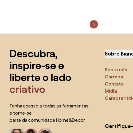
Saltar para o topo
Descubra,
Sobre Bian
inspire-se e
Sobre nós
liberte o lado
Carreira
Contato
criativo
Mídia
Característ
Tenha acesso a todas as ferramentas
e torne-se
parte da comunidade Home&Decor.
Certifique