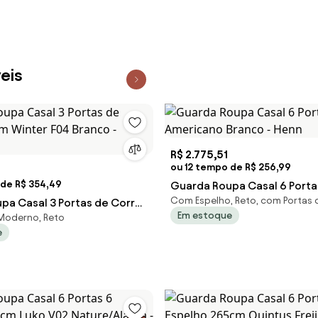
eis
R$ 2.775,51
ou 12 tempo de R$ 256,99
 de R$ 354,49
Guarda Roupa Casal 6 Porta
Com Espelho, Reto, com Portas d
pa Casal 3 Portas de Correr
Americano Branco - Henn
Em estoque
 Moderno, Reto
er F04 Branco - Mpozen
e