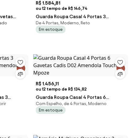
R$ 1.584,81
ou 12 tempo de R$ 146,74
avetas
Guarda Roupa Casal 4 Portas 3
lado
De 4 Portas, Moderno, Reto
h -
Gavetas Attore D02 Amendola Touch -
Em estoque
Mpoz
R$ 1.456,11
ou 12 tempo de R$ 134,82
as 3
Guarda Roupa Casal 4 Portas 6
rir
Com Espelho, de 4 Portas, Moderno
Gavetas Cadis D02 Amendola Touch -
Em estoque
Mpoze