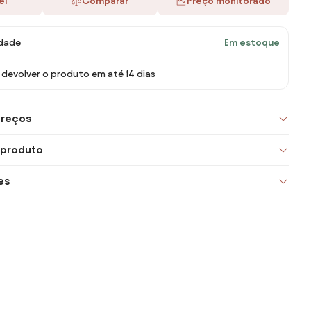
ei
Comparar
Preço monitorado
idade
Em estoque
devolver o produto em até 14 dias
preços
 produto
es