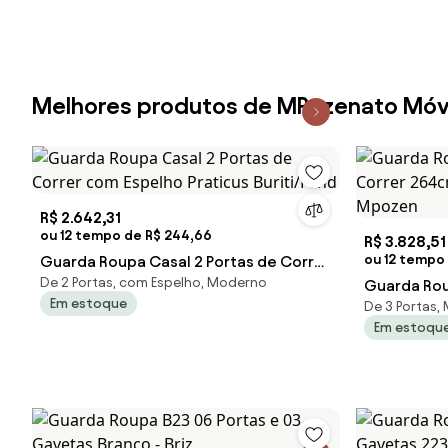
Melhores produtos de MPozenato Móv
R$ 2.642,31
ou 12 tempo de R$ 244,66
R$ 3.828,51
ou 12 tempo
Guarda Roupa Casal 2 Portas de Correr
De 2 Portas, com Espelho, Moderno
com Espelho Praticus Buriti/Fend
Guarda Rou
Em estoque
De 3 Portas,
264cm Wint
Em estoqu