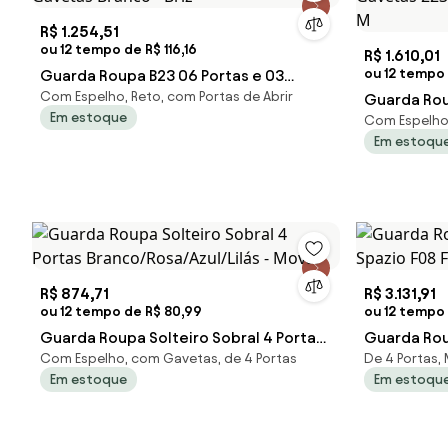
R$ 1.254,51
ou 12 tempo de R$ 116,16
R$ 1.610,01
ou 12 tempo 
Guarda Roupa B23 06 Portas e 03
Com Espelho, Reto, com Portas de Abrir
Gavetas Branco - Briz
Guarda Rou
Em estoque
Com Espelho
Gavetas 2
Em estoqu
Nature/Ala
R$ 874,71
R$ 3.131,91
ou 12 tempo de R$ 80,99
ou 12 tempo
Guarda Roupa Solteiro Sobral 4 Portas
Guarda Rou
Com Espelho, com Gavetas, de 4 Portas
De 4 Portas,
Branco/Rosa/Azul/Lilás - Moval
Spazio F08
Em estoque
Em estoqu