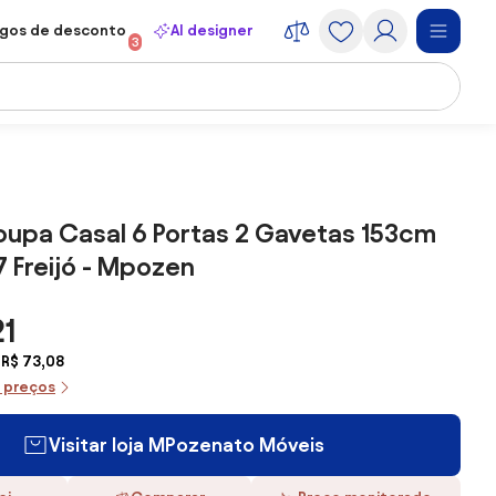
gos de desconto
AI designer
3
oupa Casal 6 Portas 2 Gavetas 153cm
7 Freijó - Mpozen
21
 R$ 73,08
e preços
Visitar loja MPozenato Móveis