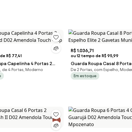
R$ 1.036,71
de R$ 77,41
ou 12 tempo de R$ 95,99
pa Capelinha 4 Portas 2
Guarda Roupa Casal 8 Port
 de 4 Portas, Moderno
De 2 Portas, com Espelho, Mode
rd D02 Amendola Touch -
Espelho Elite 2 Gavetas Mu
e
Em estoque