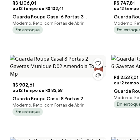
R$ 1.106,01
R$ 747,81
ou 12 tempo de R$ 102,41
ou 12 tempo
Guarda Roupa Casal 6 Portas 3
Guarda Rou
Moderno, Reto, com Portas de Abrir
Moderno, Ret
Gavetas Pratico D02 Amendola Touch -
Gavetas Fl
Em estoque
Em estoqu
Mpo
Mp
R$ 2.537,01
ou 12 tempo 
R$ 902,61
ou 12 tempo de R$ 83,58
Guarda Rou
Moderno, Ret
Guarda Roupa Casal 8 Portas 2
6 Gavetas 
Em estoqu
Moderno, Reto, com Portas de Abrir
Gavetas Munique D02 Amendola
Em estoque
Touch - Mp