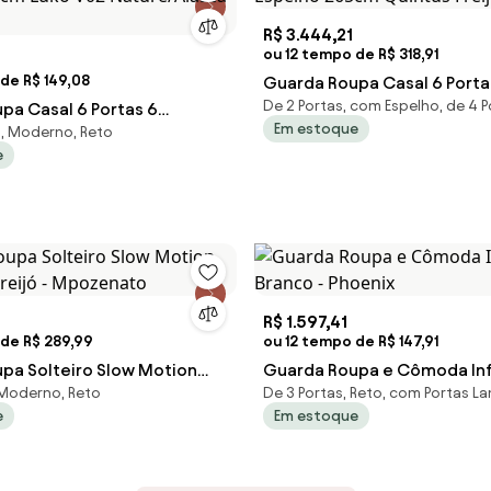
R$ 3.444,21
ou 12 tempo de R$ 318,91
de R$ 149,08
Guarda Roupa Casal 6 Port
De 2 Portas, com Espelho, de 4 P
pa Casal 6 Portas 6
Espelho 265cm Quintus Frei
Em estoque
, Moderno, Reto
23cm Luko V02
White
e
sca - M
R$ 1.597,41
 de R$ 289,99
ou 12 tempo de R$ 147,91
pa Solteiro Slow Motion
Guarda Roupa e Cômoda Infa
 Moderno, Reto
De 3 Portas, Reto, com Portas L
 Freijó - Mpozenato
Branco - Phoenix
e
Em estoque