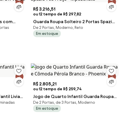
R$ 3.216,51
ou 12 tempo de R$ 297,82
as com
Guarda Roupa Solteiro 2 Portas Spazio
ortas
De 2 Portas, Moderno, Reto
jó/Off
F08 Freijó - Mpozenato
Em estoque
R$ 2.805,21
ou 12 tempo de R$ 259,74
ntil Livia
Jogo de Quarto Infantil Guarda Roupa
aminadas
De 2 Portas, de 3 Portas, Moderno
e Cômoda Pérola Branco - Phoenix
Em estoque