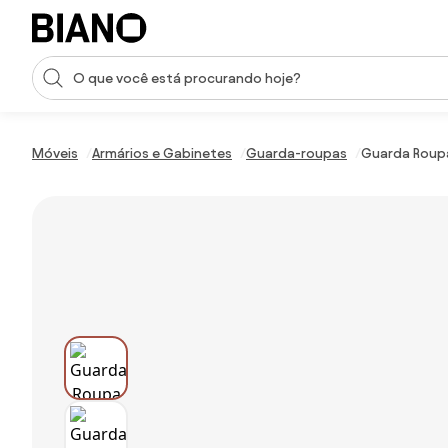
Saltar para o conteúdo
Entrada de pesquisa
Saltar para o rodapé
Móveis
Armários e Gabinetes
Guarda-roupas
Guarda Roupa