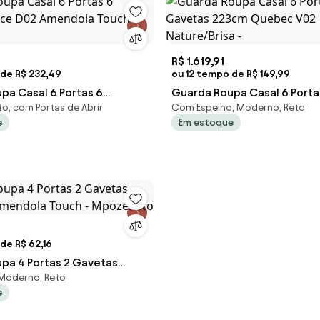
R$ 1.619,91
 de R$ 232,49
ou 12 tempo de R$ 149,99
pa Casal 6 Portas 6
Guarda Roupa Casal 6 Porta
o, com Portas de Abrir
Com Espelho, Moderno, Reto
rice D02 Amendola Touch -
Gavetas 223cm Quebec V0
e
Em estoque
Nature/Brisa -
de R$ 62,16
pa 4 Portas 2 Gavetas
 Moderno, Reto
Amendola Touch -
e
o