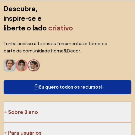
Saltar para o topo
Descubra,
inspire-se e
liberte o lado
criativo
Tenha acesso a todas as ferramentas e torne-se
parte da comunidade Home&Decor.
Eu quero todos os recursos!
Sobre Biano
Para usuários