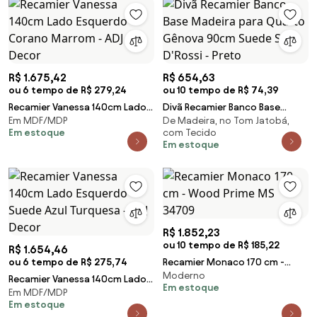
R$ 1.675,42
R$ 654,63
ou 6 tempo de R$ 279,24
ou 10 tempo de R$ 74,39
Recamier Vanessa 140cm Lado
Divã Recamier Banco Base
Em MDF/MDP
De Madeira, no Tom Jatobá,
Esquerdo Corano Marrom - ADJ
Madeira para Quarto Gênova
Em estoque
com Tecido
Decor
90cm Suede S04 - D'Rossi -
Em estoque
Preto
R$ 1.852,23
ou 10 tempo de R$ 185,22
R$ 1.654,46
ou 6 tempo de R$ 275,74
Recamier Monaco 170 cm -
Moderno
Wood Prime MS 34709
Recamier Vanessa 140cm Lado
Em estoque
Em MDF/MDP
Esquerdo Suede Azul Turquesa
Em estoque
- ADJ Decor