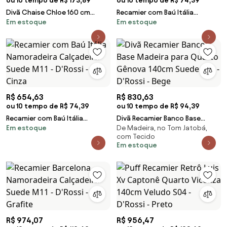
ou 10 tempo de R$ 173,89
ou 10 tempo de R$ 74,39
Divã Chaise Chloe 160 cm
Recamier com Baú Itália
Em estoque
Em estoque
Veludo Pés Chanfrado
Namoradeira Calçadeira Suede
Castanho M11 - D'Rossi - Preto
M11 - D'Rossi - Grafite
R$ 654,63
R$ 830,63
ou 10 tempo de R$ 74,39
ou 10 tempo de R$ 94,39
Recamier com Baú Itália
Divã Recamier Banco Base
Em estoque
De Madeira, no Tom Jatobá,
Namoradeira Calçadeira Suede
Madeira para Quarto Gênova
com Tecido
M11 - D'Rossi - Cinza
140cm Suede S04 - D'Rossi -
Em estoque
Bege
R$ 974,07
R$ 956,47