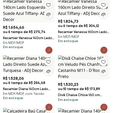
R$ 1.824,73
ou 6 tempo de R$ 304,12
R$ 1.654,46
ou 6 tempo de R$ 275,74
Recamier Vanessa 160cm Lado
Em MDF/MDP
Direito Suede Azul Tiffany - ADJ
Recamier Vanessa 140cm Lado
Em estoque
Decor
Em MDF/MDP
Esquerdo Suede Azul Tiffany-
Em estoque
ADJ Decor
R$ 1.528,06
ou 6 tempo de R$ 254,68
R$ 1.530,23
Recamier Diana 140cm Lado
ou 10 tempo de R$ 173,89
Em MDF/MDP, com Tecido
Direito Suede Azul Turquesa -
Divã Chaise Chloe 160 cm
Em estoque
ADJ Decor
Em estoque
Veludo Pés Chanfrado
Castanho M11 - D'Rossi - Preto