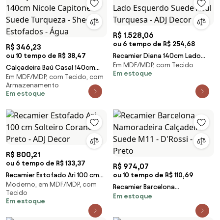
R$ 1.528,06
ou 6 tempo de R$ 254,68
R$ 346,23
ou 10 tempo de R$ 38,47
Recamier Diana 140cm Lado
Em MDF/MDP, com Tecido
Esquerdo Suede Azul Turquesa
Calçadeira Baú Casal 140cm
Em estoque
- ADJ Decor
Em MDF/MDP, com Tecido, com
Nicole Capitonê Suede
Armazenamento
Turqueza - Sheep Estofados -
Em estoque
Água
R$ 800,21
ou 6 tempo de R$ 133,37
R$ 974,07
Recamier Estofado Ari 100 cm
ou 10 tempo de R$ 110,69
Moderno, em MDF/MDP, com
Solteiro Corano Preto - ADJ
Recamier Barcelona
Tecido
Decor
Em estoque
Namoradeira Calçadeira Suede
Em estoque
M11 - D'Rossi - Preto