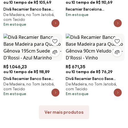
ou 10 tempo de R$ 105,49
ou 10 tempo de R$ 110,69
Divã Recamier Banco Base
Recamier Barcelona
De Madeira, no Tom Jatobá,
Em estoque
Madeira para Quarto Gênova
Namoradeira Calçadeira Suede
com Tecido
160cm Suede S04 - D'Rossi -
M11 - D'Rossi - Cinza
Em estoque
Bege
R$ 1.046,23
R$ 671,35
ou 10 tempo de R$ 118,89
ou 10 tempo de R$ 76,29
Divã Recamier Banco Base
Divã Recamier Banco Base
De Madeira, no Tom Jatobá,
De Madeira, no Tom Jatobá,
Madeira para Quarto Gênova
Madeira para Quarto Gênova
com Tecido
com Tecido
195cm Suede S04 - D'Rossi -
90cm Veludo S04 - D'Rossi -
Em estoque
Em estoque
Azul Marinho
Vinho
Ver mais produtos