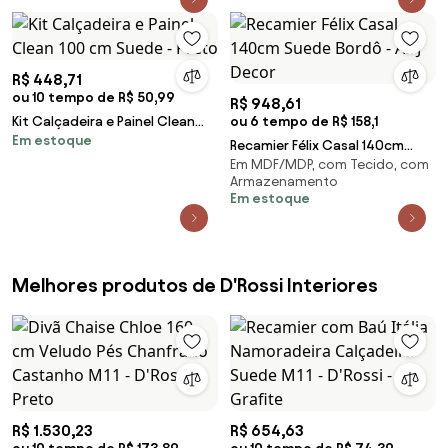
R$ 448,71
ou 10 tempo de R$ 50,99
R$ 948,61
Kit Calçadeira e Painel Clean
ou 6 tempo de R$ 158,1
Em estoque
100 cm Suede - Preto
Recamier Félix Casal 140cm
Em MDF/MDP, com Tecido, com
Suede Bordô - ADJ Decor
Armazenamento
Em estoque
Melhores produtos de D'Rossi Interiores
R$ 1.530,23
R$ 654,63