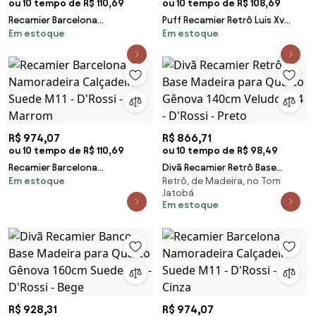
ou 10 tempo de R$ 110,69
ou 10 tempo de R$ 108,69
Recamier Barcelona
Puff Recamier Retrô Luis Xv
Em estoque
Em estoque
Namoradeira Calçadeira Suede
Captonê Quarto Vicenza
M11 - D'Rossi - Grafite
140cm Veludo S04 - D'Rossi -
Preto
R$ 974,07
R$ 866,71
ou 10 tempo de R$ 110,69
ou 10 tempo de R$ 98,49
Recamier Barcelona
Divã Recamier Retrô Base
Em estoque
Retrô, de Madeira, no Tom
Namoradeira Calçadeira Suede
Madeira para Quarto Gênova
Jatobá
M11 - D'Rossi - Marrom
140cm Veludo S04 - D'Rossi -
Em estoque
Preto
R$ 928,31
R$ 974,07