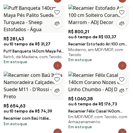
R$ 800,21
ou 6 tempo de R$ 133,37
R$ 281,43
ou 10 tempo de R$ 31,27
Recamier Estofado Ari 100 cm
Moderno, em MDF/MDP, com
Solteiro Corano Marrom - ADJ
Puff Banqueta 140cm Maya Pés
Tecido
Decor
Retrô, de Madeira, com Tecido
Palito Suede Turqueza - Sheep
Em estoque
Em estoque
Estofados - Água
R$ 1.060,38
ou 6 tempo de R$ 176,73
R$ 654,63
ou 10 tempo de R$ 74,39
Recamier Félix Casal 140cm
Em MDF/MDP, com Tecido, com
Corano Nozes e Linho Chumbo
Recamier com Baú Itália
Armazenamento
- ADJ Decor
Em estoque
Namoradeira Calçadeira Suede
Em estoque
M11 - D'Rossi - Preto