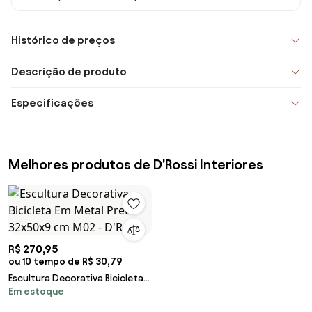
Histórico de preços
Descrição de produto
Especificações
Melhores produtos de D'Rossi Interiores
R$ 270,95
ou 10 tempo de R$ 30,79
Escultura Decorativa Bicicleta
Em estoque
Em Metal Preto 32x50x9 cm
M02 - D'Rossi