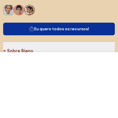
Eu quero todos os recursos!
Sobre Biano
R$ 270,95
Visitar loja
Para usuários
Para lojas
Certifique-se de explorar
Produtos
AI designer