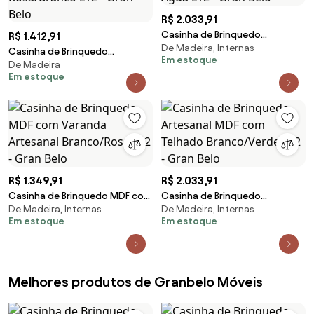
R$ 2.033,91
Casinha de Brinquedo
R$ 1.412,91
De Madeira, Internas
Artesanal MDF com Telhado
Casinha de Brinquedo
Em estoque
Branco/Verde Água L12 - Gran
De Madeira
Artesanal Janela Lateral Versátil
Em estoque
Belo
com Cortinas MDF Rosa/Branco
L12 - Gran Belo
R$ 1.349,91
R$ 2.033,91
Casinha de Brinquedo MDF com
Casinha de Brinquedo
De Madeira, Internas
De Madeira, Internas
Varanda Artesanal Branco/Rosa
Artesanal MDF com Telhado
Em estoque
Em estoque
L12 - Gran Belo
Branco/Verde L12 - Gran Belo
Melhores produtos de Granbelo Móveis