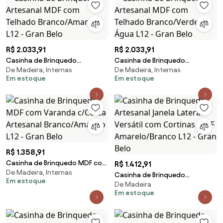
R$ 2.033,91
R$ 2.033,91
Casinha de Brinquedo
Casinha de Brinquedo
De Madeira, Internas
De Madeira, Internas
Artesanal MDF com Telhado
Artesanal MDF com Telhado
Em estoque
Em estoque
Branco/Amarelo L12 - Gran Belo
Branco/Verde Água L12 - Gran
Belo
R$ 1.358,91
Casinha de Brinquedo MDF com
R$ 1.412,91
De Madeira, Internas
Varanda c/Cerca Artesanal
Casinha de Brinquedo
Em estoque
Branco/Amarelo L12 - Gran Belo
De Madeira
Artesanal Janela Lateral Versátil
Em estoque
com Cortinas MDF
Amarelo/Branco L12 - Gran Belo