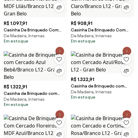
R$ 1.097,91
R$ 908,91
Casinha De Brinquedo Com
Casinha De Brinquedo Com
De Madeira, Internas
De Madeira, Internas
Cercado Floreiros MDF
Floreiros MDF Azul Claro/Branco
Em estoque
Em estoque
Lilás/Branco L12 - Gran Belo
L12 - Gran Belo
R$ 1.322,91
Casinha de Brinquedo com
R$ 1.322,91
De Madeira, Internas
Cercado Azul/Rosa L12 - Gran
Casinha de Brinquedo com
Em estoque
Belo
De Madeira, Internas
Cercado Azul Bebê/Branco L12 -
Em estoque
Gran Belo