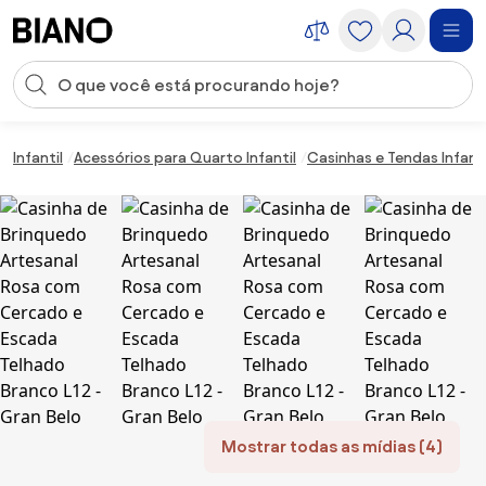
Saltar para o conteúdo
Entrada de pesquisa
Saltar para o rodapé
Infantil
Acessórios para Quarto Infantil
Casinhas e Tendas Infant
Mostrar todas as mídias (4)