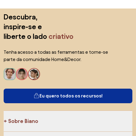
Saltar para o topo
Descubra,
inspire-se e
liberte o lado
criativo
Tenha acesso a todas as ferramentas e torne-se
parte da comunidade Home&Decor.
Eu quero todos os recursos!
Sobre Biano