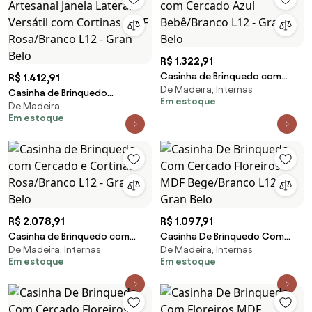
R$ 1.322,91
Casinha de Brinquedo com
R$ 1.412,91
De Madeira, Internas
Cercado Azul Bebê/Branco L12 -
Casinha de Brinquedo
Em estoque
Gran Belo
De Madeira
Artesanal Janela Lateral Versátil
Em estoque
com Cortinas MDF Rosa/Branco
L12 - Gran Belo
R$ 2.078,91
R$ 1.097,91
Casinha de Brinquedo com
Casinha De Brinquedo Com
De Madeira, Internas
De Madeira, Internas
Cercado e Cortinas
Cercado Floreiros MDF
Em estoque
Em estoque
Rosa/Branco L12 - Gran Belo
Bege/Branco L12 - Gran Belo