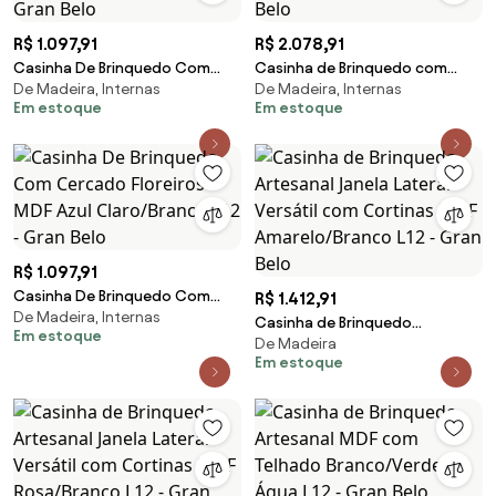
R$ 1.097,91
R$ 2.078,91
Casinha De Brinquedo Com
Casinha de Brinquedo com
De Madeira, Internas
De Madeira, Internas
Cercado Floreiros MDF
Cercado e Cortinas
Em estoque
Em estoque
Azul/Branco L12 - Gran Belo
Rosa/Branco L12 - Gran Belo
R$ 1.097,91
Casinha De Brinquedo Com
R$ 1.412,91
De Madeira, Internas
Cercado Floreiros MDF Azul
Casinha de Brinquedo
Em estoque
Claro/Branco L12 - Gran Belo
De Madeira
Artesanal Janela Lateral Versátil
Em estoque
com Cortinas MDF
Amarelo/Branco L12 - Gran Belo