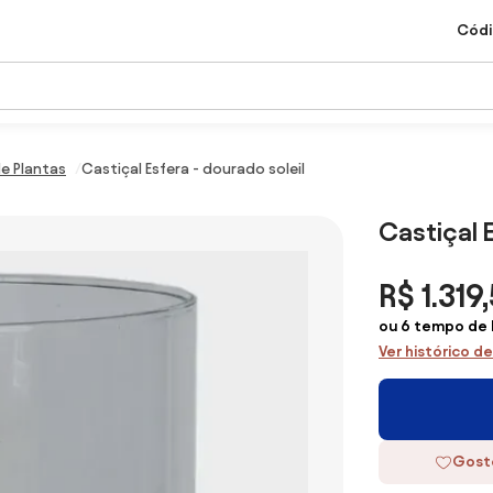
Códi
e Plantas
Castiçal Esfera - dourado soleil
Castiçal 
R$ 1.319
ou 6 tempo de 
Ver histórico d
Gost