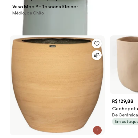
Vaso Mob P - Toscana Kleiner
Médio, de Chão
R$ 129,88
Cachepot A
De Cerâmica
Em estoqu