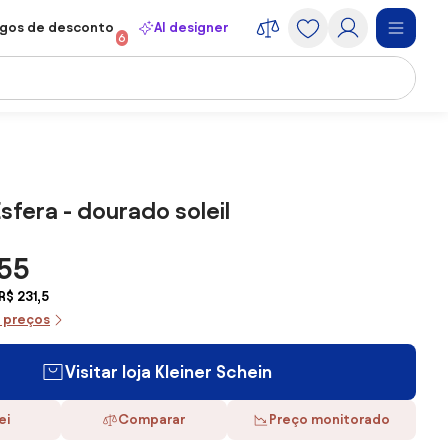
gos de desconto
AI designer
6
Esfera - dourado soleil
,55
R$ 231,5
e preços
Visitar loja Kleiner Schein
ei
Comparar
Preço monitorado