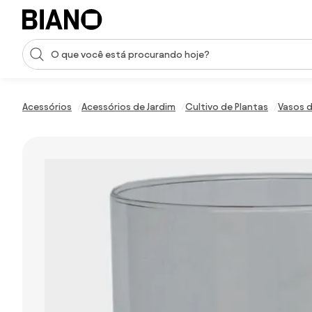
Saltar para o conteúdo
Entrada de pesquisa
Saltar para o rodapé
Acessórios
Acessórios de Jardim
Cultivo de Plantas
Vasos d