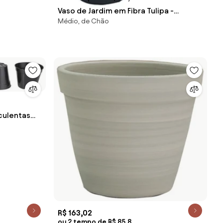
Vaso de Jardim em Fibra Tulipa -
Médio, de Chão
Manaus Fosco Kleiner
culentas
R$ 163,02
ou 2 tempo de R$ 85,8