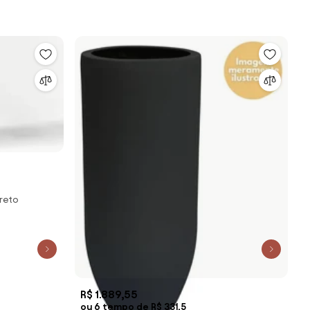
reto
R$ 1.889,55
ou 6 tempo de R$ 331,5