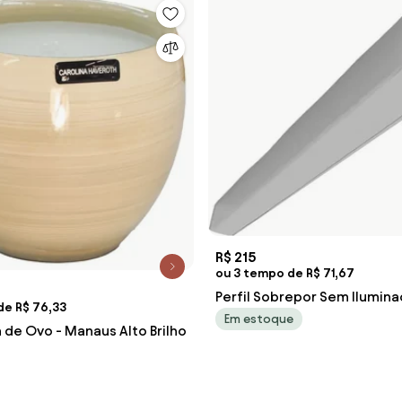
R$ 215
ou 3 tempo de R$ 71,67
Perfil Sobrepor Sem Ilumin
de R$ 76,33
Fit15 - BRANCO
Em estoque
 de Ovo - Manaus Alto Brilho