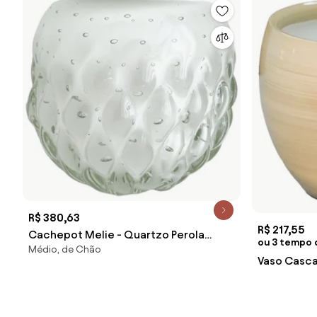
R$ 380,63
R$ 217,55
Cachepot Melie - Quartzo Perola
ou 3 tempo 
Médio, de Chão
Quartzo Perola
Vaso Casca