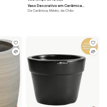
Vaso Decorativo em Cerâmica
De Cerâmica, Médio, de Chão
Carolina Haveroth - Manaus Fosco