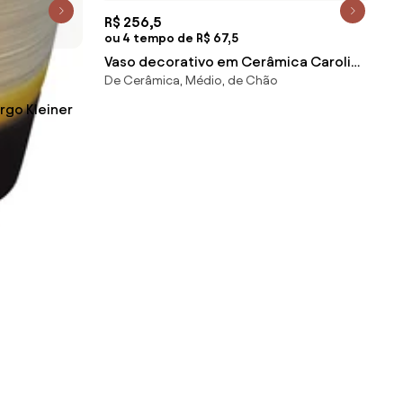
R$ 256,5
ou 4 tempo de R$ 67,5
Vaso decorativo em Cerâmica Carolina
De Cerâmica, Médio, de Chão
Haveroth - Borboleta Fosco
Vaso de Chão Decorativo Largo Kleiner