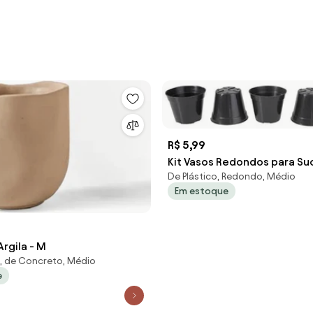
R$ 5,99
Kit Vasos Redondos para Su
De Plástico, Redondo, Médio
Preto 5 Peças
Em estoque
rgila - M
, de Concreto, Médio
e