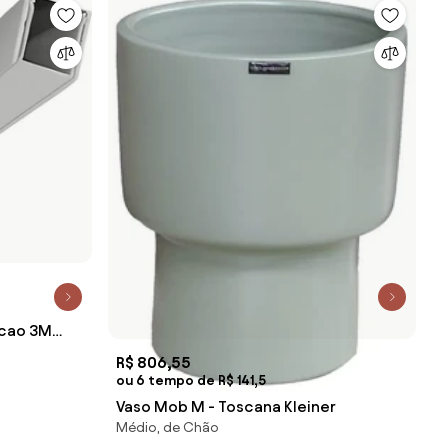
acao 3M
R$ 806,55
ou 6 tempo de R$ 141,5
Vaso Mob M - Toscana Kleiner
Médio, de Chão