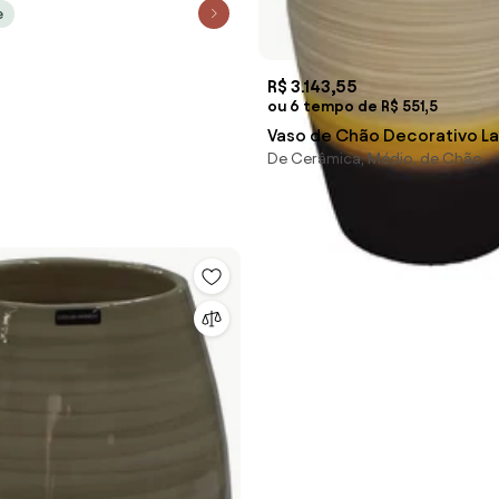
e
R$ 3.143,55
ou 6 tempo de R$ 551,5
De Cerâmica, Médio, de Chão