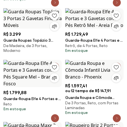
Branco - Mpozen
R$ 3.299
R$ 1.729,49
Guarda Roupas Topázio 3
Guarda-Roupa Elfe 4 Portas e 3
De Madeira, de 3 Portas,
Retrô, de 4 Portas, Reto
Portas 2 Gavetas Finestra
Gavetas com Pés Retrô Mel -
Moderno
Em estoque
Móveis
Areia Fosco
R$ 1.597,41
ou 12 tempo de R$ 147,91
R$ 1.799,88
Guarda Roupa e Cômoda
Guarda-Roupa Elfe 4 Portas e 3
De 3 Portas, Reto, com Portas
Infantil Livia Branco - Phoenix
Reto
Gavetas com Pés Square Mel –
Laminadas
Em estoque
Branco Fosco
Em estoque