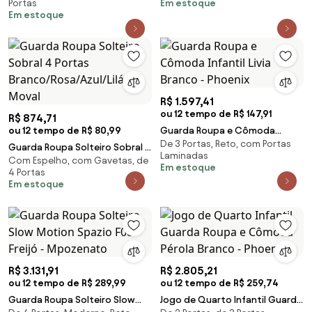
Portas
Em estoque
Freijó/Off White
Em estoque
R$ 1.597,41
ou 12 tempo de R$ 147,91
R$ 874,71
ou 12 tempo de R$ 80,99
Guarda Roupa e Cômoda
De 3 Portas, Reto, com Portas
Infantil Livia Branco - Phoenix
Guarda Roupa Solteiro Sobral 4
Laminadas
Com Espelho, com Gavetas, de
Portas Branco/Rosa/Azul/Lilás -
Em estoque
4 Portas
Moval
Em estoque
R$ 3.131,91
R$ 2.805,21
ou 12 tempo de R$ 289,99
ou 12 tempo de R$ 259,74
Guarda Roupa Solteiro Slow
Jogo de Quarto Infantil Guarda