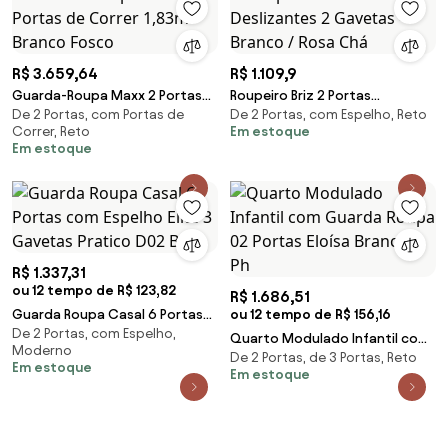
R$ 3.659,64
R$ 1.109,9
Guarda-Roupa Maxx 2 Portas
Roupeiro Briz 2 Portas
De 2 Portas, com Portas de
De 2 Portas, com Espelho, Reto
de Correr 1,83m – Branco Fosco
Deslizantes 2 Gavetas - Branco
Correr, Reto
Em estoque
/ Rosa Chá
Em estoque
R$ 1.337,31
ou 12 tempo de R$ 123,82
R$ 1.686,51
Guarda Roupa Casal 6 Portas
ou 12 tempo de R$ 156,16
De 2 Portas, com Espelho,
com Espelho Elite 3 Gavetas
Quarto Modulado Infantil com
Moderno
Pratico D02 Br
De 2 Portas, de 3 Portas, Reto
Guarda Roupa 02 Portas Eloísa
Em estoque
Em estoque
Branco - Ph