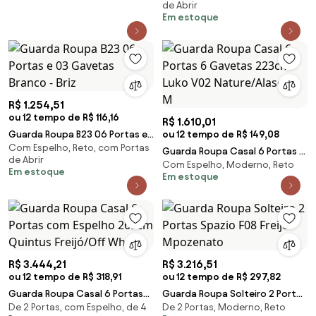
de Abrir
Phoenix
Em estoque
R$ 1.254,51
ou 12 tempo de R$ 116,16
R$ 1.610,01
Guarda Roupa B23 06 Portas e
ou 12 tempo de R$ 149,08
Com Espelho, Reto, com Portas
03 Gavetas Branco - Briz
Guarda Roupa Casal 6 Portas 6
de Abrir
Com Espelho, Moderno, Reto
Gavetas 223cm Luko V02
Em estoque
Em estoque
Nature/Alasca - M
R$ 3.444,21
R$ 3.216,51
ou 12 tempo de R$ 318,91
ou 12 tempo de R$ 297,82
Guarda Roupa Casal 6 Portas
Guarda Roupa Solteiro 2 Portas
De 2 Portas, com Espelho, de 4
De 2 Portas, Moderno, Reto
com Espelho 265cm Quintus
Spazio F08 Freijó - Mpozenato