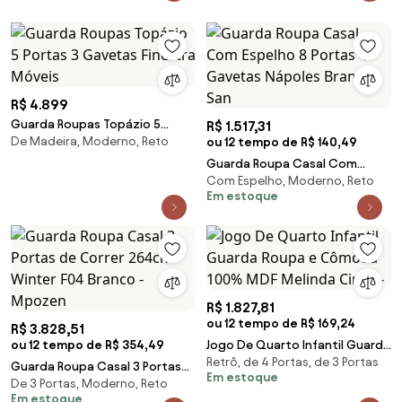
R$ 4.899
Guarda Roupas Topázio 5
R$ 1.517,31
De Madeira, Moderno, Reto
Portas 3 Gavetas Finestra
ou 12 tempo de R$ 140,49
Móveis
Guarda Roupa Casal Com
Com Espelho, Moderno, Reto
Espelho 8 Portas 4 Gavetas
Em estoque
Nápoles Branco - San
R$ 1.827,81
ou 12 tempo de R$ 169,24
R$ 3.828,51
ou 12 tempo de R$ 354,49
Jogo De Quarto Infantil Guarda
Retrô, de 4 Portas, de 3 Portas
Roupa e Cômoda 100% MDF
Guarda Roupa Casal 3 Portas
Em estoque
Melinda Cinza -
De 3 Portas, Moderno, Reto
de Correr 264cm Winter F04
Em estoque