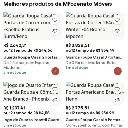
Melhores produtos de MPozenato Móveis
R$ 2.642,31
R$ 3.828,51
ou 12 tempo de R$ 244,66
ou 12 tempo de R$ 354,49
Guarda Roupa Casal 2 Portas
Guarda Roupa Casal 3 Portas
De 2 Portas, com Espelho,
De 3 Portas, Moderno, Reto
de Correr com Espelho Praticus
de Correr 264cm Winter F04
Moderno
Em estoque
Buriti/Fend
Branco - Mpozen
Em estoque
R$ 1.237,41
R$ 2.775,51
ou 12 tempo de R$ 114,58
ou 12 tempo de R$ 256,99
Jogo de Quarto Infantil Guarda
Guarda Roupa Casal 6 Portas
Em estoque
Com Espelho, Reto, com Portas
Roupa e Cômoda Ane Branco -
Americano Branco - Henn