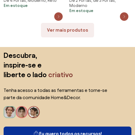
De 4 Portas, Moderno, Reto
De 2 Portas, de 3 Portas,
Motion Spazio F08 Freijó -
Roupa e Cômoda Pérola Branco
Em estoque
Moderno
Mpozenato
- Phoenix
Em estoque
Ver mais produtos
Saltar para o topo
Descubra,
inspire-se e
liberte o lado
criativo
Tenha acesso a todas as ferramentas e torne-se
parte da comunidade Home&Decor.
Eu quero todos os recursos!