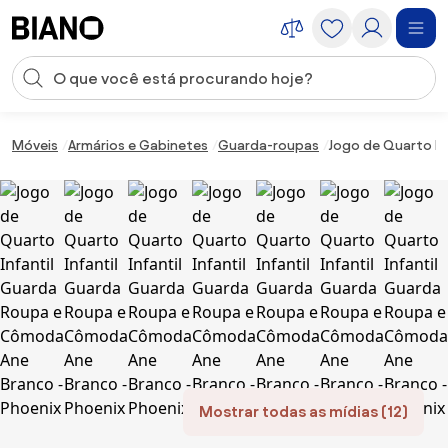
Saltar para o conteúdo
Entrada de pesquisa
Saltar para o rodapé
Móveis
Armários e Gabinetes
Guarda-roupas
Jogo de Quarto In
Mostrar todas as mídias (12)