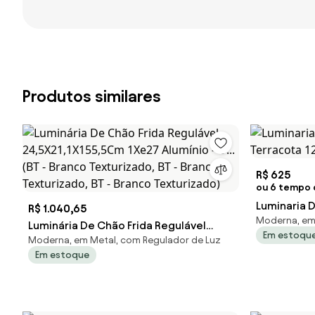
Produtos similares
R$ 625
ou 6 tempo d
Luminaria D
R$ 1.040,65
Moderna, em
Terracota 
Luminária De Chão Frida Regulável
Em estoqu
Moderna, em Metal, com Regulador de Luz
24,5X21,1X155,5Cm 1Xe27 Alumínio - U...
Em estoque
(BT - Branco Texturizado, BT - Branco
Texturizado, BT - Branco Texturizado)