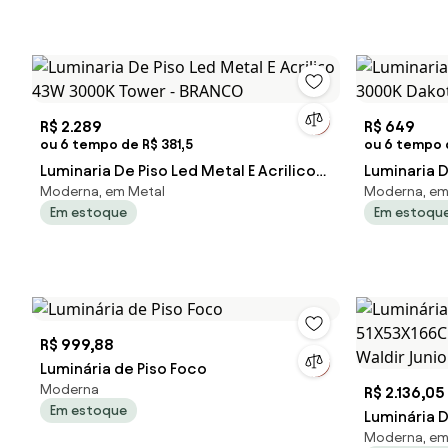
R$ 2.289
R$ 649
ou 6 tempo de R$ 381,5
ou 6 tempo d
Luminaria De Piso Led Metal E Acrilico
Luminaria 
Moderna, em Metal
Moderna, em
43W 3000K Tower - BRANCO
Dakota - 
Em estoque
Em estoqu
R$ 999,88
Luminária de Piso Foco
Moderna
R$ 2.136,05
Em estoque
Luminária 
Moderna, em
51X53X166