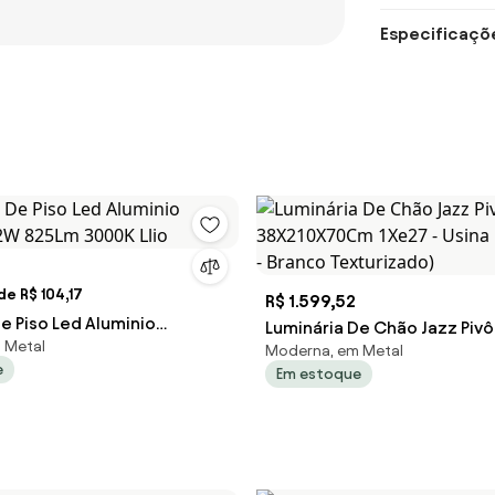
Especificaçõ
e R$ 104,17
R$ 1.599,52
e Piso Led Aluminio
Luminária De Chão Jazz Pivô
 Metal
12W 825Lm 3000K Llio
Moderna, em Metal
38X210X70Cm 1Xe27 - Usina 5
e
Em estoque
- Branco Texturizado)