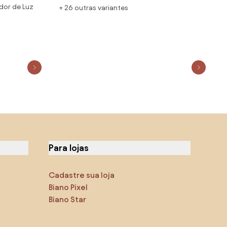
dor de Luz
ínio - U...
+ 26 outras variantes
, MR-T -
Cúpula
Para lojas
Cadastre sua loja
Biano Pixel
Biano Star