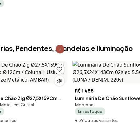
e
... (BT - Branco Texturizado)
rias, Pendentes, Arandelas e Iluminação
R$ 1.485
De Chão Zig Ø27,5X159Cm
Luminária De Chão Sunflowe
Metal, em Cristal
Moderna
o Ø12Cm / Coluna | Usina...
Ø26,5X24X143Cm 02Xled 5,5
e
Em estoque
onze Metálico, AMBAR)
(LUNA / DENIM, 220v)
variantes
+ 59 outras variantes