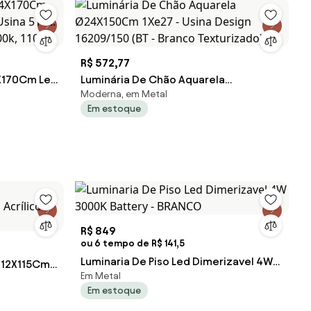
R$ 572,77
4X170Cm Led
Luminária De Chão Aquarela
Moderna, em Metal
10... (BT -
Ø24X150Cm 1Xe27 - Usina Design
Em estoque
110v)
16209/150 (BT - Branco Texturizado)
R$ 849
ou 6 tempo de R$ 141,5
Luminaria De Piso Led Dimerizavel 4W
X12X115Cm
Em Metal
3000K Battery - BRANCO
Alumí...
Em estoque