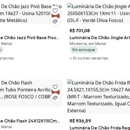
R$ 701,08
e Chão Jazz Pivô Base Piso
Luminária De Chão Jingle Ar
 Metal
Moderna, em Metal
 1Xe27 - Usina 52010/...
25X50X153Cm 1Xmr11 - Usina 
e
Em estoque
afite Metálico)
(OL-F - Verde Oliva Fosco)
ariantes
+ 16 outras variantes
De Chão Flash 24X12X115Cm
R$ 936,59
 Metal
ra Acrílico Metal Alumí...
Luminária De Chão Frida Reg