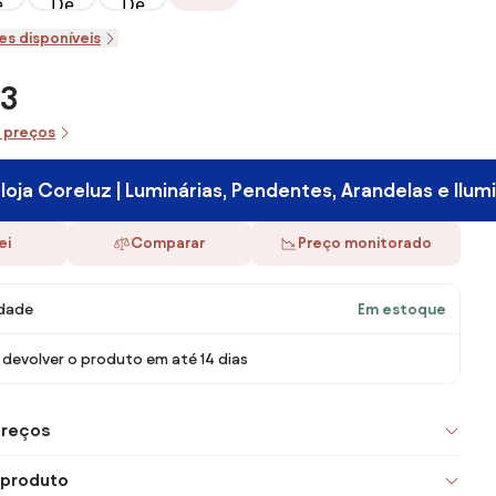
es disponíveis
,3
e preços
r loja Coreluz | Luminárias, Pendentes, Arandelas e Ilu
ei
Comparar
Preço monitorado
idade
Em estoque
devolver o produto em até 14 dias
preços
 produto