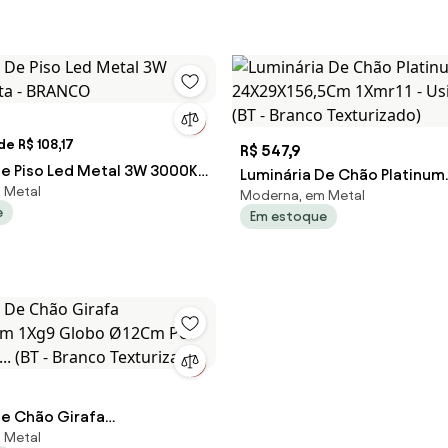
e R$ 108,17
R$ 547,9
De Piso Led Metal 3W 3000K
Luminária De Chão Platinum
 Metal
BRANCO
Moderna, em Metal
24X29X156,5Cm 1Xmr11 - Usi
e
Em estoque
(BT - Branco Texturizado)
De Chão Girafa
 Metal
Cm 1Xg9 Globo Ø12Cm Por