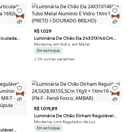
R$ 1.029
ticulada
Luminária De Chão Ela 24X31X146Cm
Moderna, em Vidro, em Metal
16926/1...
Tubo Metal Alumínio E Vidro 1Xmr11 /...
Em estoque
(PRETO / DOURADO BRILHO)
+ 24 outras variantes
R$ 1.019,89
Luminária De Chão Dirham Regulável
Moderna, com Regulador de Luz
24,5X28,9X155,5Cm 1Xg9 + 1Xmr16 Alu...
Em estoque
ulável
(FN-F - Fendi Fosco, AMBAR)