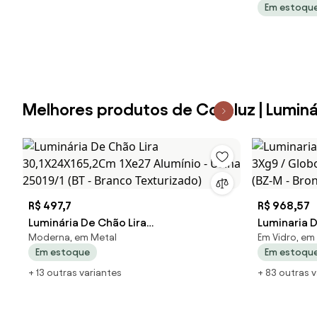
Em estoqu
Waldir Junio
Melhores produtos de Coreluz | Luminá
R$ 497,7
R$ 968,57
Luminária De Chão Lira
Luminaria 
Moderna, em Metal
Em Vidro, em 
30,1X24X165,2Cm 1Xe27 Alumínio -
3Xg9 / Glob
Em estoque
Em estoqu
Usina 25019/1 (BT - Branco Texturizado)
(BZ-M - Br
+ 13 outras variantes
+ 83 outras 