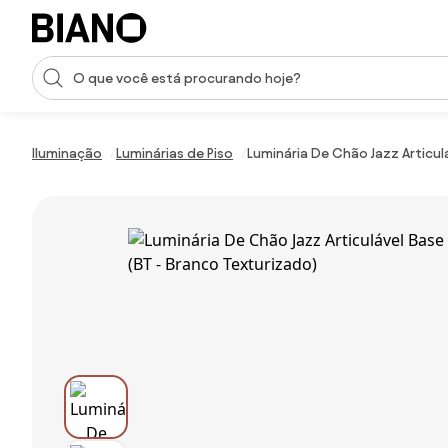
Saltar para o conteúdo
Entrada de pesquisa
Saltar para o rodapé
Iluminação
Luminárias de Piso
Luminária De Chão Jazz Articulá