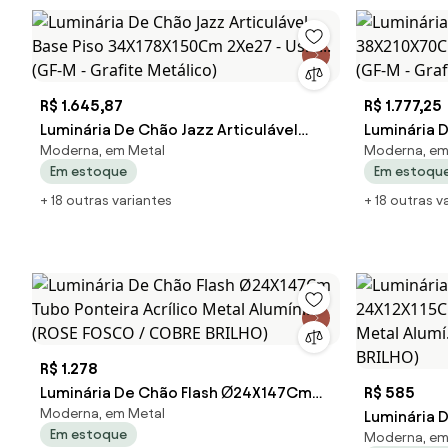
R$ 1.645,87
R$ 1.777,25
Luminária De Chão Jazz Articulável
Luminária D
Moderna, em Metal
Moderna, em
Base Piso 34X178X150Cm 2Xe27 - Usin...
38X210X70Cm
Em estoque
Em estoqu
(GF-M - Grafite Metálico)
(GF-M - Gr
+ 18 outras variantes
+ 18 outras v
R$ 1.278
Luminária De Chão Flash Ø24X147Cm
R$ 585
Moderna, em Metal
Tubo Ponteira Acrílico Metal Alumíni...
Luminária 
Em estoque
Moderna, em
(ROSE FOSCO / COBRE BRILHO)
Tubo Pontei