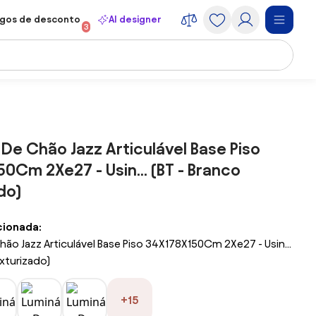
gos de desconto
AI designer
3
 De Chão Jazz Articulável Base Piso
0Cm 2Xe27 - Usin... (BT - Branco
do)
cionada:
hão Jazz Articulável Base Piso 34X178X150Cm 2Xe27 - Usin...
exturizado)
+15