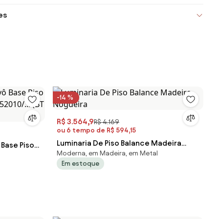
es
-14 %
R$ 3.564,9
R$ 4.169
ou 6 tempo de R$ 594,15
Luminaria De Piso Balance Madeira
 Base Piso
Moderna, em Madeira, em Metal
Nogueira
2010/... (BT
Em estoque