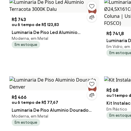
R$ 743
ou 6 tempo de R$ 123,83
Luminaria De Piso Led Aluminio
R$ 741,8
Moderna, em Metal
Terracota 3000K Dalu
Luminaria 
Em estoque
Em Vidro, em 
2Xg9 / Glob
Em estoqu
(BT - Bran
R$ 68
ou 1 tempo d
R$ 466
ou 6 tempo de R$ 77,67
Kit Instala
Em Plástico
Luminaria De Piso Aluminio Dourado
Em estoqu
Moderna, em Metal
Denver
Em estoque