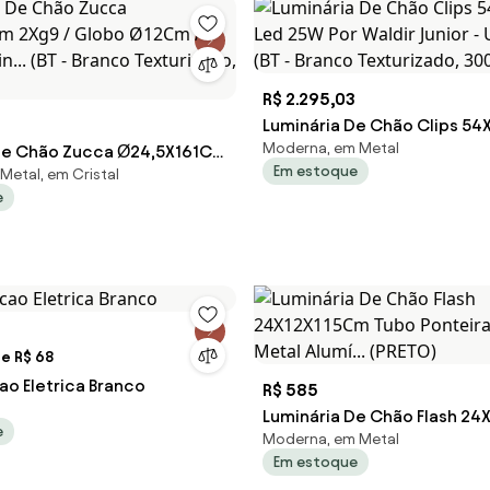
R$ 2.295,03
Luminária De Chão Clips 5
Moderna, em Metal
De Chão Zucca Ø24,5X161Cm
25W Por Waldir Junior - Usina 5
Em estoque
Metal, em Cristal
o Ø12Cm / Coluna | Usin...
Branco Texturizado, 3000k, 
e
co Texturizado, FOSCO)
e R$ 68
cao Eletrica Branco
R$ 585
Luminária De Chão Flash 24
e
Moderna, em Metal
Tubo Ponteira Acrílico Metal 
Em estoque
(PRETO)