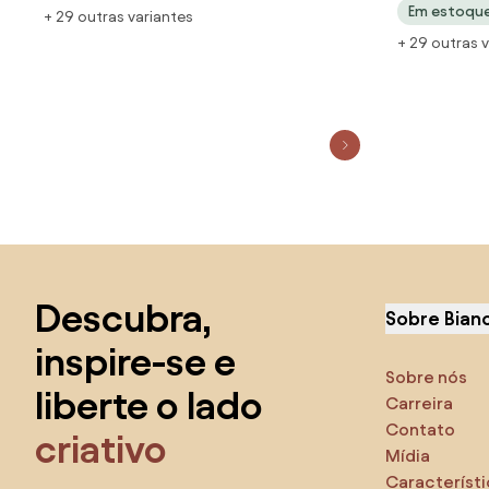
Em estoqu
+ 29 outras variantes
(ROSE FOSC
+ 29 outras 
Saltar para o topo
Descubra,
Sobre Bian
inspire-se e
Sobre nós
liberte o lado
Carreira
Contato
criativo
Mídia
Característ