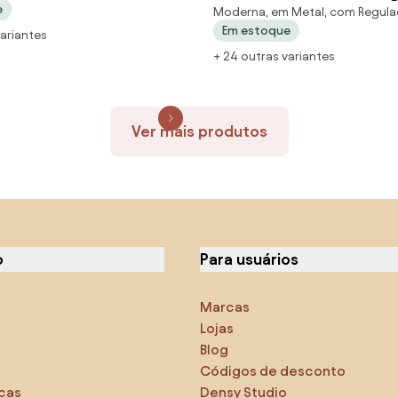
e
Moderna, em Metal, com Regula
O / COBRE BRILHO)
24,5X21,1X155,5Cm 1Xe27 Alum
Em estoque
variantes
(MR-T - Marrom Texturizado
Marrom Texturizado, Igual 
+ 24 outras variantes
Externa)
Ver mais produtos
o
Para usuários
Marcas
Lojas
Blog
Códigos de desconto
icas
Densy Studio