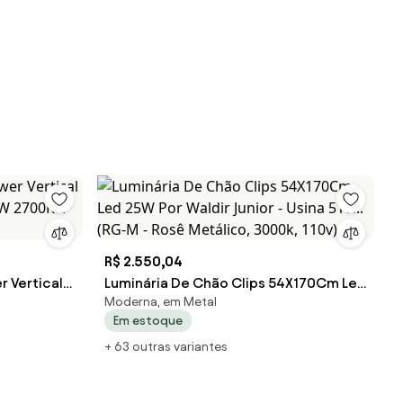
R$ 2.550,04
r Vertical
Luminária De Chão Clips 54X170Cm Led
Moderna, em Metal
W 2700K...
25W Por Waldir Junior - Usina 510... (RG-
Em estoque
M - Rosê Metálico, 3000k, 110v)
+ 63 outras variantes