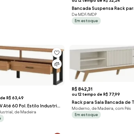
ou 12 tempo de R$ 32,24
Bancada Suspensa Rack par
De MDF/MDP
136cm Prime L06 Nature/Off
Em estoque
Mpo
R$ 842,31
ou 12 tempo de R$ 77,99
 de R$ 63,49
Rack para Sala Bancada de T
 Até 60 Pol. Estilo Industrial
Moderno, de Madeira, com Pés
200cm Itália C05 Off White
ustrial, de Madeira
42 Freijó/Preto
Em estoque
e