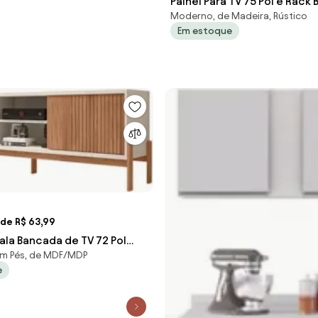
Painel Para TV 75 Pol e Rack
Moderno, de Madeira, Rústico
Com LED 220cm Collie D04 
Em estoque
 de R$ 63,99
ala Bancada de TV 72 Pol
m Pés, de MDF/MDP
cm Tannen Freijó/Off Whi
e