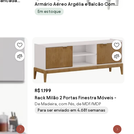
 Bancada
Armário Aéreo Argélia e Balcão Com
Off Whit
Pia 150cm Marrocos Preto/Cinza - Lu
Em estoque
R$ 1.199
Rack Milão 2 Portas Finestra Móveis -
De Madeira, com Pés, de MDF/MDP
Para ser enviado em 4.681 semanas