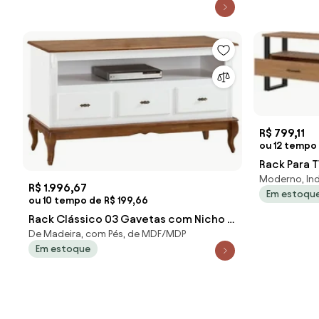
R$ 799,11
ou 12 tempo
Rack Para TV
Moderno, Ind
2 Gavetas F
R$ 1.996,67
Em estoqu
ou 10 tempo de R$ 199,66
Rack Clássico 03 Gavetas com Nicho e
De Madeira, com Pés, de MDF/MDP
Pés Luis Xv - Wood Prime NL 26278
Em estoque