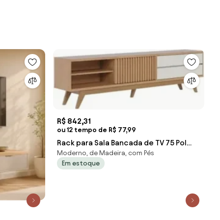
R$ 842,31
ou 12 tempo de R$ 77,99
Rack para Sala Bancada de TV 75 Pol
Moderno, de Madeira, com Pés
200cm Itália C05 Freijó/Off White
Em estoque