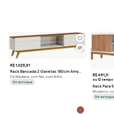
R$ 1.025,91
Rack Bancada 2 Gavetas 180cm Amy
R$ 691,11
De Madeira, com Pés, com Brilho
Off White/Freijó G29 - Gran Belo
ou 12 tempo
Em estoque
Rack Para S
Moderno, co
Ripado 184
Em estoqu