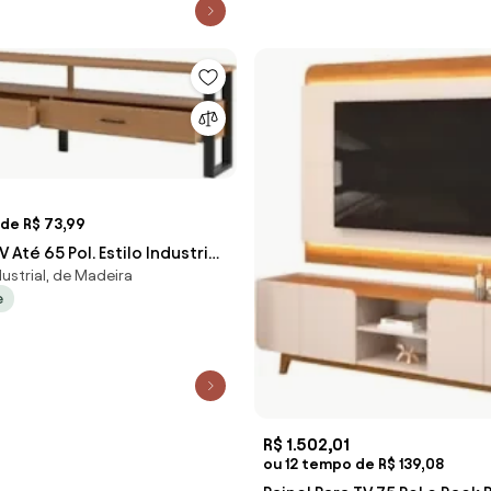
 de R$ 73,99
 Até 65 Pol. Estilo Industrial
ustrial, de Madeira
43 Freijó/Preto
e
R$ 1.502,01
ou 12 tempo de R$ 139,08