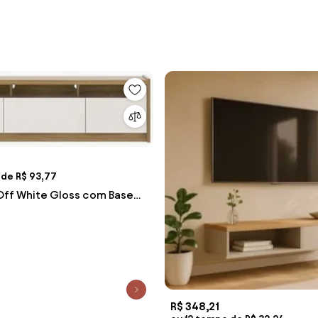
 de R$ 93,77
Off White Gloss com Base
 MT - 69682 Sun House
R$ 348,21