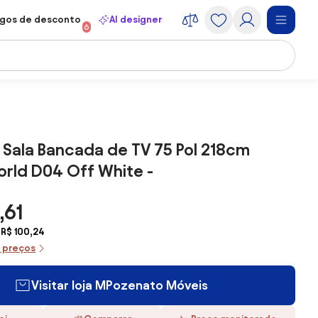
gos de desconto
AI designer
6
 Sala Bancada de TV 75 Pol 218cm
rld D04 Off White -
,61
 R$ 100,24
e preços
Visitar loja MPozenato Móveis