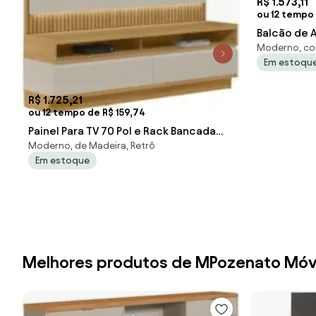
R$ 1.573,11
ou 12 tempo 
Balcão de
Moderno, co
135cm Corp 
Em estoqu
Mpozena
R$ 1.725,21
ou 12 tempo de R$ 159,74
Painel Para TV 70 Pol e Rack Bancada
Moderno, de Madeira, Retrô
180cm Real L06 Tauari/Off White F
Em estoque
Melhores produtos de MPozenato Móv