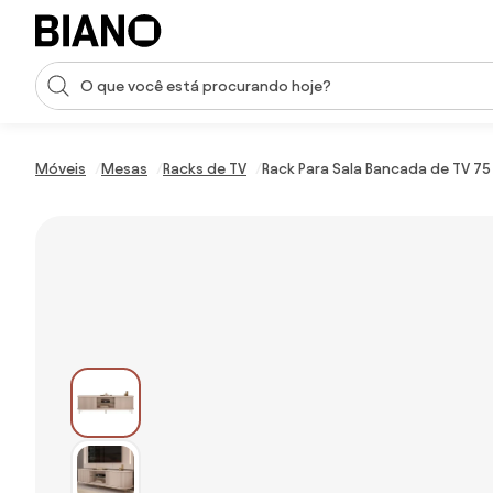
Saltar para o conteúdo
Entrada de pesquisa
Saltar para o rodapé
Móveis
Mesas
Racks de TV
Rack Para Sala Bancada de TV 75