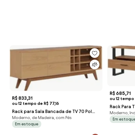
R$ 685,71
R$ 833,31
ou 12 tempo
ou 12 tempo de R$ 77,16
Rack Para TV
Rack para Sala Bancada de TV 70 Pol
Moderno, Ind
2 Gavetas F
Moderno, de Madeira, com Pés
180cm Noruega C05 Freijó - Mpozena
Em estoqu
Em estoque