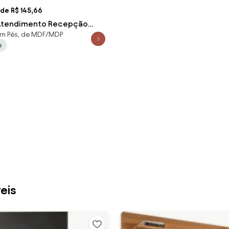
de R$ 145,66
 Atendimento Recepção
m Pés, de MDF/MDP
A06 Freijó/Branco -
e
eis