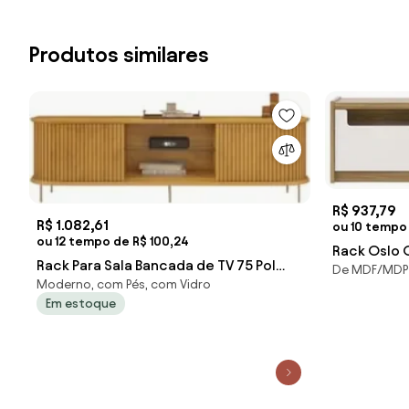
Produtos similares
R$ 937,79
R$ 1.082,61
ou 10 tempo
ou 12 tempo de R$ 100,24
Rack Oslo 
Rack Para Sala Bancada de TV 75 Pol
De MDF/MDP
Freijo 2,20
Moderno, com Pés, com Vidro
218cm Ripado World D04 Cedro - Mpo
Em estoque