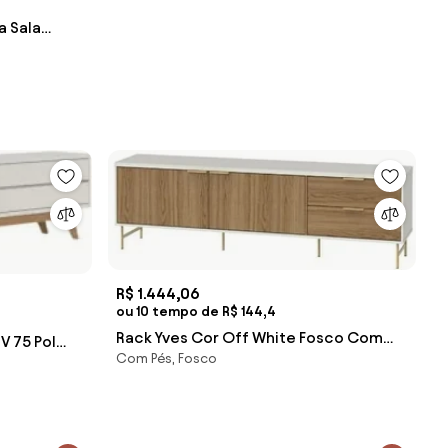
a Sala
 White -
R$ 1.444,06
ou 10 tempo de R$ 144,4
Rack Yves Cor Off White Fosco Com
V 75 Pol
Com Pés, Fosco
Freijo Pés Dourado 220cm - 71124 Sun
 Matte -
House