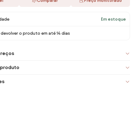
ei
Comparar
Preço monitorado
idade
Em estoque
devolver o produto em até 14 dias
preços
 produto
es