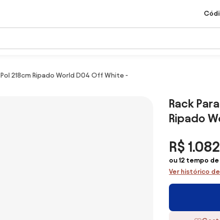
Códi
 Pol 218cm Ripado World D04 Off White -
Rack Para
Ripado Wo
R$ 1.082
ou 12 tempo de
Ver histórico d