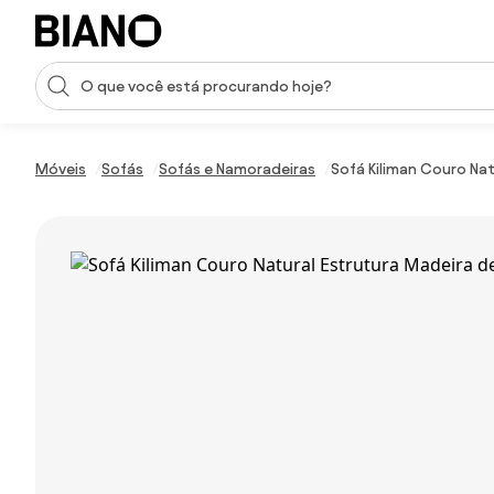
Saltar para o conteúdo
Entrada de pesquisa
Saltar para o rodapé
Móveis
Sofás
Sofás e Namoradeiras
Sofá Kiliman Couro Nat