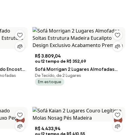
R$ 3.809,04
ou 12 tempo de R$ 352,69
ado Encosto
Sofá Morrigan 2 Lugares Almofadas
lmofadas
De Tecido, de 2 Lugares
ra Madeira
Soltas Estrutura Madeira Eucalipto
Em estoque
Design Exclusivo Acabamento Premium
R$ 4.433,94
ou 12 tempo de R$ 410,55