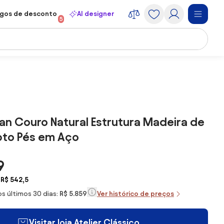
gos de desconto
AI designer
5
man Couro Natural Estrutura Madeira de
ipto Pés em Aço
9
 R$ 542,5
s últimos 30 dias:
R$ 5.859
Ver histórico de preços
Visitar loja Atelier Clássico