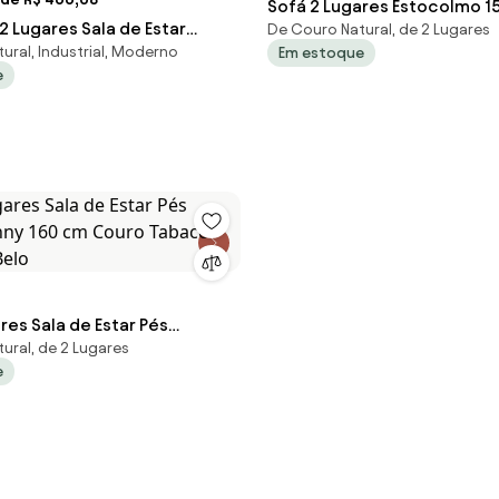
Sofá 2 Lugares Estocolmo 
 2 Lugares Sala de Estar
De Couro Natural, de 2 Lugares
Couro Chocolate G03 - Gra
ural, Industrial, Moderno
Em estoque
o L07 Couro Marrom Claro
e
res Sala de Estar Pés
ural, de 2 Lugares
nny 160 cm Couro Tabaco
e
 Belo