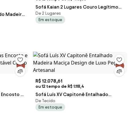
Sofá Kaian 2 Lugares Couro Legítimo
De 2 Lugares
ado Madeira
Molas Nosag Pés Madeira
Em estoque
 Artesanal
R$ 12.078,61
ou 12 tempo de R$ 1.118,4
 Encosto e
Sofá Luís XV Capitonê Entalhado
De Tecido
stável
Madeira Maciça Design de Luxo Peça
Em estoque
Artesanal