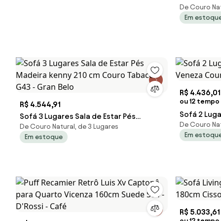
De Couro Nat
Mel B201 2
Em estoqu
D'Rossi
R$ 4.436,01
ou 12 tempo 
R$ 4.544,91
Sofá 2 Luga
Sofá 3 Lugares Sala de Estar Pés
De Couro Nat
Veneza Cou
De Couro Natural, de 3 Lugares
Madeira kenny 210 cm Couro Tabaco
Em estoqu
Em estoque
G43 - Gran Belo
R$ 5.033,61
ou 12 tempo