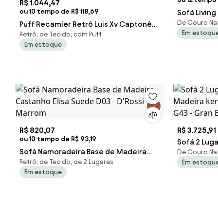
R$ 1.044,47
ou 10 tempo de R$ 118,69
Sofá Living
De Couro Nat
Puff Recamier Retrô Luis Xv Captonê
180cm Ciss
Em estoqu
Retrô, de Tecido, com Puff
para Quarto Vicenza 160cm Suede S04
Em estoque
- D'Rossi - Café
R$ 820,07
R$ 3.725,91
ou 10 tempo de R$ 93,19
Sofá 2 Luga
Sofá Namoradeira Base de Madeira
De Couro Nat
Madeira ke
Retrô, de Tecido, de 2 Lugares
Em estoqu
Castanho Elisa Suede D03 - D'Rossi -
G43 - Gran
Em estoque
Marrom