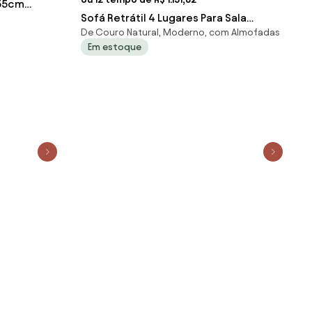
155cm
Sofá Retrátil 4 Lugares Para Sala
n Belo
De Couro Natural, Moderno, com Almofadas
339cm Dijon Couro Caramelo S07 -
Em estoque
Mpo