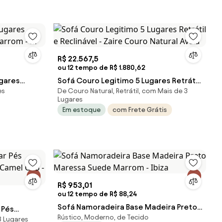
R$ 22.567,5
ou 12 tempo de R$ 1.880,62
ugares
Sofá Couro Legitimo 5 Lugares Retrátil
es
De Couro Natural, Retrátil, com Mais de 3
arrom - M
e Reclinável - Zaire Couro Natural Avelã
Lugares
Em estoque
com Frete Grátis
R$ 953,01
ou 12 tempo de R$ 88,24
Sofá Namoradeira Base Madeira Preto
 Pés
Rústico, Moderno, de Tecido
Maressa Suede Marrom - Ibiza
3 Lugares
o Camel