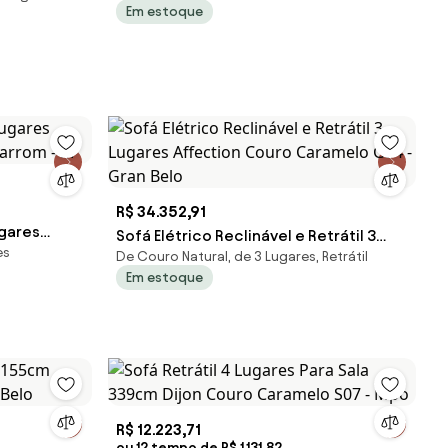
Em estoque
R$ 34.352,91
ugares
Sofá Elétrico Reclinável e Retrátil 3
es
arrom - M
De Couro Natural, de 3 Lugares, Retrátil
Lugares Affection Couro Caramelo
Em estoque
G34 - Gran Belo
R$ 12.223,71
ou 12 tempo de R$ 1.131,82