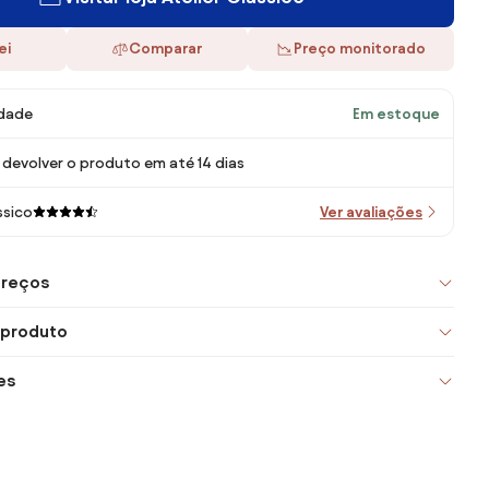
ei
Comparar
Preço monitorado
idade
Em estoque
devolver o produto em até 14 dias
ssico
Ver avaliações
preços
 produto
es