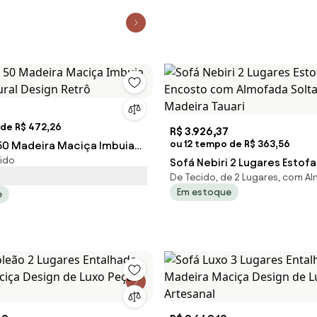
 de R$ 472,26
R$ 3.926,37
ou 12 tempo de R$ 363,56
50 Madeira Maciça Imbuia
cido
ural Design Retrô
Sofá Nebiri 2 Lugares Estof
De Tecido, de 2 Lugares, com A
com Almofada Solta Estrutu
Em estoque
e
Tauari