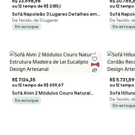
R$ 23.598,98
R$ 20.765,
ou 12 tempo de R$ 2.185,1
ou 12 tempo 
Sofá Napoleão 3 Lugares Detalhes em
Sofá Napol
De Tecido, de 3 Lugares
De Tecido, d
Gomado Madeira Maciça Eucalipto
Madeira Ma
Em estoque
Em estoqu
Entalhada Design de Luxo Artesanal
Artesanal
R$ 7.124,35
R$ 5.731,59
ou 12 tempo de R$ 659,67
ou 12 tempo 
Sofá Alvin 2 Módulos Couro Natural
Sofá Hillun
De Tecido, d
Estrutura Madeira de Lei Eucalipto
Cordão Rec
Em estoque
Em estoqu
Design Artesanal
Design Art