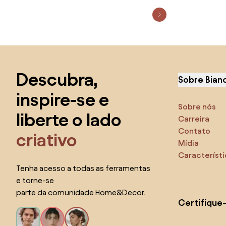
Saltar para o topo
Descubra,
Sobre Bian
inspire-se e
Sobre nós
liberte o lado
Carreira
Contato
criativo
Mídia
Característ
Tenha acesso a todas as ferramentas
e torne-se
parte da comunidade Home&Decor.
Certifique