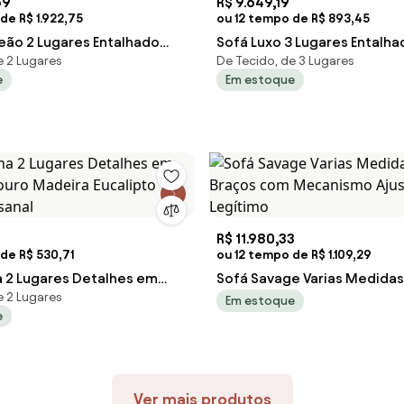
69
R$ 9.649,19
de R$ 1.922,75
ou 12 tempo de R$ 893,45
eão 2 Lugares Entalhado
Sofá Luxo 3 Lugares Entalh
e 2 Lugares
De Tecido, de 3 Lugares
ciça Design de Luxo Peça
Maciça Design de Luxo Peça
e
Em estoque
R$ 11.980,33
de R$ 530,71
ou 12 tempo de R$ 1.109,29
a 2 Lugares Detalhes em
Sofá Savage Varias Medidas
e 2 Lugares
ouro Madeira Eucalipto
Braços com Mecanismo Aju
Em estoque
e
esanal
Couro Legítimo
Ver mais produtos