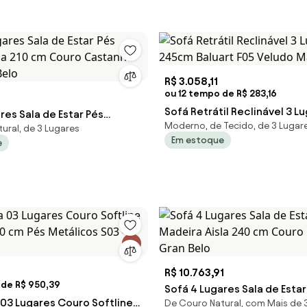
R$ 3.058,11
ou 12 tempo de R$ 283,16
Sofá Retrátil Reclinável 3 L
res Sala de Estar Pés
Moderno, de Tecido, de 3 Lugar
245cm Baluart F05 Veludo M
ural, de 3 Lugares
sla 210 cm Couro Castanho
Em estoque
e
 Belo
3
R$ 10.763,91
 de R$ 950,39
Sofá 4 Lugares Sala de Estar
 03 Lugares Couro Softline
De Couro Natural, com Mais de 
Madeira Aisla 240 cm Cour