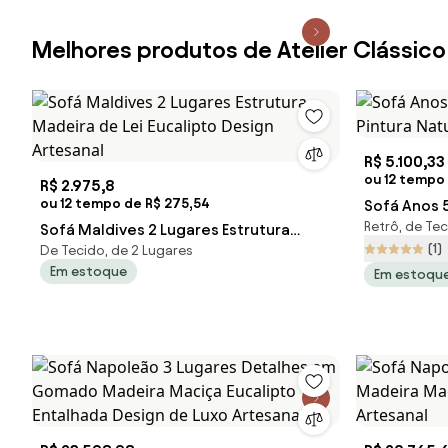
Melhores produtos de Atelier Clássico
R$ 5.100,33
ou 12 tempo
R$ 2.975,8
ou 12 tempo de R$ 275,54
Sofá Anos 
Retrô, de Te
Sofá Maldives 2 Lugares Estrutura
Pintura Nat
(1)
De Tecido, de 2 Lugares
Madeira de Lei Eucalipto Design
Em estoque
Em estoqu
Artesanal