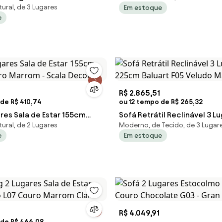
ural, de 3 Lugares
Em estoque
20 cm Pés Metálicos S03 -
G43 - Gran Belo
e
R$ 2.865,51
de R$ 410,74
ou 12 tempo de R$ 265,32
res Sala de Estar 155cm
Sofá Retrátil Reclinável 3 L
ural, de 2 Lugares
Moderno, de Tecido, de 3 Lugar
ro Marrom - Scala Decor
225cm Baluart F05 Veludo M
e
Em estoque
R$ 4.049,91
 de R$ 466,08