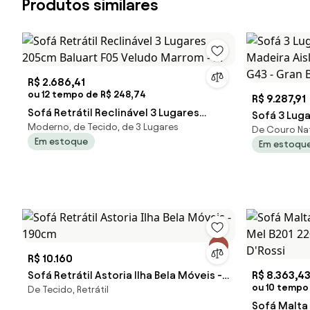
Produtos similares
R$ 2.686,41
ou 12 tempo de R$ 248,74
R$ 9.287,91
Sofá Retrátil Reclinável 3 Lugares
Sofá 3 Luga
Moderno, de Tecido, de 3 Lugares
205cm Baluart F05 Veludo Marrom - M
De Couro Nat
Madeira Ai
Em estoque
Em estoqu
G43 - Gran
R$ 10.160
Sofá Retrátil Astoria Ilha Bela Móveis -
R$ 8.363,4
ou 10 tempo
De Tecido, Retrátil
190cm
Sofá Malta