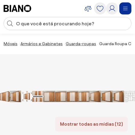
Saltar para o conteúdo
Entrada de pesquisa
Saltar para o rodapé
Móveis
Armários e Gabinetes
Guarda-roupas
Guarda Roupa Casa
Mostrar todas as mídias (12)