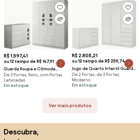
R$ 2.805,21
R$ 1.597,41
ou 12 tempo de R$ 259,74
ou 12 tempo de R$ 147,91
Jogo de Quarto Infantil Guarda
Guarda Roupa e Cômoda
De 2 Portas, de 3 Portas,
Roupa e Cômoda Pérola Branco
De 3 Portas, Reto, com Portas
Infantil Livia Branco - Phoenix
Moderno
Laminadas
- Phoenix
Em estoque
Em estoque
Ver mais produtos
Saltar para o topo
Descubra,