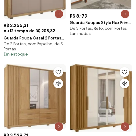
R$ 8.179
Guarda Roupas Style Flex Prime
R$ 2.255,31
De 3 Portas, Reto, com Portas
3 Portas De Correr Domus
ou 12 tempo de R$ 208,82
Laminadas
Móveis
Guarda Roupa Casal 2 Portas
De 2 Portas, com Espelho, de 3
de Correr 245cm Praticus
Portas
Buriti/Fendi - Ca
Em estoque
R$ 3.529,71