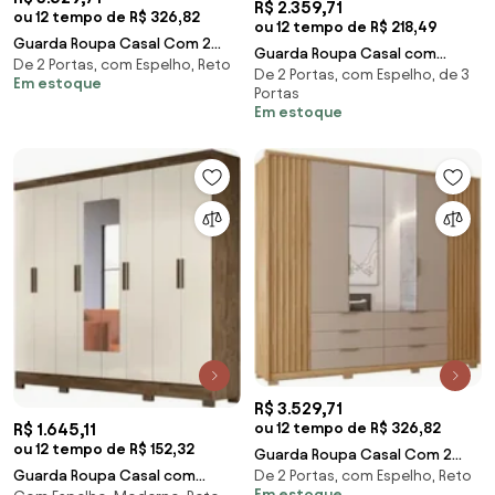
R$ 2.359,71
ou 12 tempo de R$ 326,82
ou 12 tempo de R$ 218,49
Guarda Roupa Casal Com 2
Guarda Roupa Casal com
De 2 Portas, com Espelho, Reto
Espelhos 6 Portas Martin C01
De 2 Portas, com Espelho, de 3
Espelho 6 Portas 260cm Gaia
Em estoque
Buriti - Mpozena
Portas
Z17 Freijó/Off Whit
Em estoque
R$ 3.529,71
ou 12 tempo de R$ 326,82
R$ 1.645,11
ou 12 tempo de R$ 152,32
Guarda Roupa Casal Com 2
De 2 Portas, com Espelho, Reto
Guarda Roupa Casal com
Espelhos 6 Portas Martin C01
Em estoque