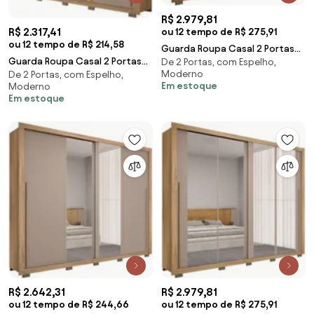
R$ 2.979,81
R$ 2.317,41
ou 12 tempo de R$ 275,91
ou 12 tempo de R$ 214,58
Guarda Roupa Casal 2 Portas
Guarda Roupa Casal 2 Portas
De 2 Portas, com Espelho,
de Correr e 8 Espelhos Praticus
Moderno
De 2 Portas, com Espelho,
de Correr Ripado 245cm
Freijó/Off
Em estoque
Moderno
Moviment Buriti/Fen
Em estoque
R$ 2.642,31
R$ 2.979,81
ou 12 tempo de R$ 244,66
ou 12 tempo de R$ 275,91