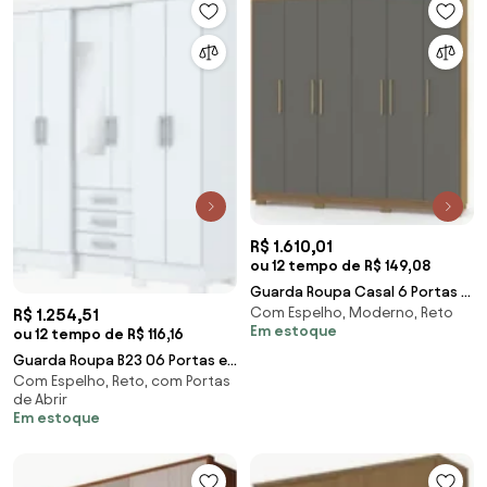
R$ 1.610,01
ou 12 tempo de R$ 149,08
Guarda Roupa Casal 6 Portas 6
Com Espelho, Moderno, Reto
R$ 1.254,51
Gavetas 223cm Luko V02
Em estoque
ou 12 tempo de R$ 116,16
Nature/Alasca - M
Guarda Roupa B23 06 Portas e
Com Espelho, Reto, com Portas
03 Gavetas Branco - Briz
de Abrir
Em estoque