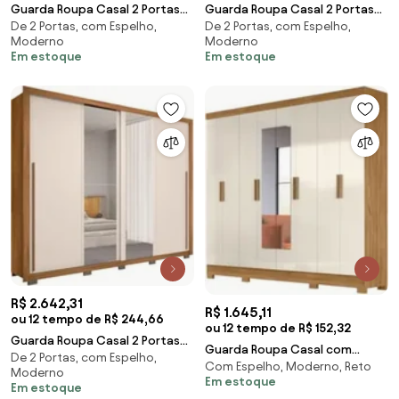
Guarda Roupa Casal 2 Portas
Guarda Roupa Casal 2 Portas
De 2 Portas, com Espelho,
De 2 Portas, com Espelho,
de Correr com Espelho Praticus
de Correr e 8 Espelhos Praticus
Moderno
Moderno
Buriti/Fend
Buriti/Fen
Em estoque
Em estoque
R$ 2.642,31
R$ 1.645,11
ou 12 tempo de R$ 244,66
ou 12 tempo de R$ 152,32
Guarda Roupa Casal 2 Portas
Guarda Roupa Casal com
De 2 Portas, com Espelho,
de Correr com Espelho Praticus
Com Espelho, Moderno, Reto
Espelho 8 Portas 236cm Ágata
Moderno
Freijó/Off
Em estoque
Z17 Freijó/Off Whi
Em estoque