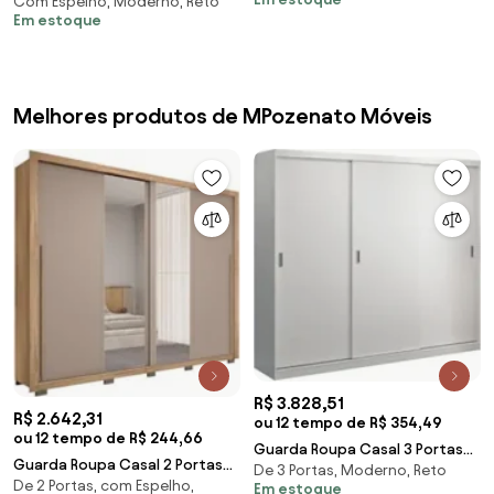
Com Espelho, Moderno, Reto
Espelho 8 Portas 236cm Ágata
Buriti/Fendi - M
Em estoque
Z17 Castanho Wood/
Melhores produtos de MPozenato Móveis
R$ 3.828,51
R$ 2.642,31
ou 12 tempo de R$ 354,49
ou 12 tempo de R$ 244,66
Guarda Roupa Casal 3 Portas
Guarda Roupa Casal 2 Portas
De 3 Portas, Moderno, Reto
de Correr 264cm Winter F04
De 2 Portas, com Espelho,
de Correr com Espelho Praticus
Em estoque
Branco - Mpozen