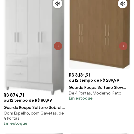
R$ 3.131,91
ou 12 tempo de R$ 289,99
Guarda Roupa Solteiro Slow
De 4 Portas, Moderno, Reto
Motion Spazio F08 Freijó -
R$ 874,71
Em estoque
Mpozenato
ou 12 tempo de R$ 80,99
Guarda Roupa Solteiro Sobral 4
Com Espelho, com Gavetas, de
Portas Branco/Rosa/Azul/Lilás -
4 Portas
Moval
Em estoque