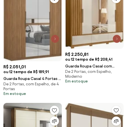
R$ 2.250,81
ou 12 tempo de R$ 208,41
Guarda Roupa Casal com
R$ 2.051,01
De 2 Portas, com Espelho,
Espelho 6 Portas 240cm
ou 12 tempo de R$ 189,91
Moderno
Arizona Z17 Freijó/Off W
Guarda Roupa Casal 4 Portas 2
Em estoque
De 2 Portas, com Espelho, de 4
Com Espelhos Attore D02
Portas
Amendola Touch -
Em estoque