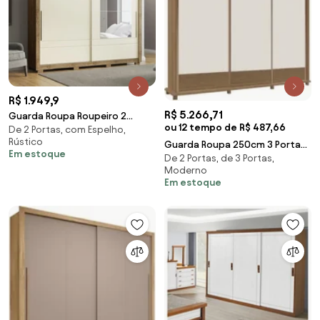
R$ 1.949,9
R$ 5.266,71
Guarda Roupa Roupeiro 2
ou 12 tempo de R$ 487,66
De 2 Portas, com Espelho,
portas com espelho 3 gavetas
Rústico
Rústico
Guarda Roupa 250cm 3 Portas
Em estoque
De 2 Portas, de 3 Portas,
Deslizante Sem Espelho 4
Moderno
Gavetas Doratto F
Em estoque