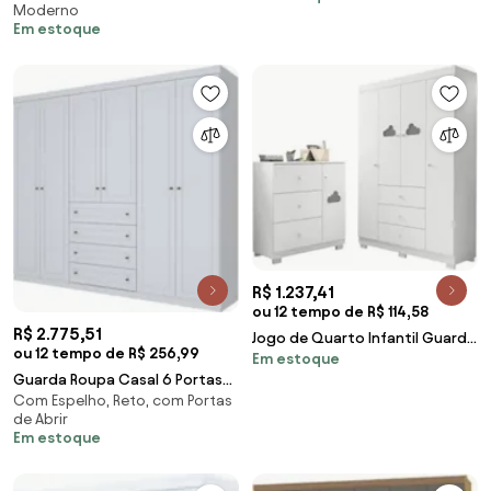
Moderno
Buriti/Fend
Em estoque
R$ 1.237,41
ou 12 tempo de R$ 114,58
R$ 2.775,51
Jogo de Quarto Infantil Guarda
ou 12 tempo de R$ 256,99
Em estoque
Roupa e Cômoda Ane Branco -
Guarda Roupa Casal 6 Portas
Phoenix
Com Espelho, Reto, com Portas
Americano Branco - Henn
de Abrir
Em estoque