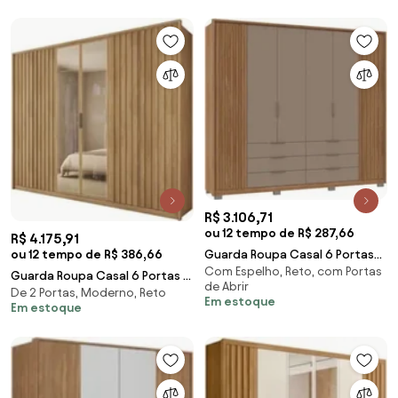
R$ 3.106,71
ou 12 tempo de R$ 287,66
R$ 4.175,91
Guarda Roupa Casal 6 Portas
ou 12 tempo de R$ 386,66
Com Espelho, Reto, com Portas
Martin C01 Buriti/Fendi -
Guarda Roupa Casal 6 Portas 4
de Abrir
Mpozenato
De 2 Portas, Moderno, Reto
Gavetas Turium C01 Buriti -
Em estoque
Em estoque
Mpozenato