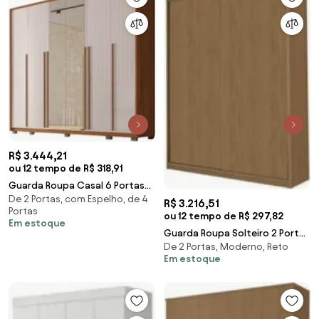
R$ 3.444,21
ou 12 tempo de R$ 318,91
Guarda Roupa Casal 6 Portas
De 2 Portas, com Espelho, de 4
com Espelho 265cm Quintus
R$ 3.216,51
Portas
Freijó/Off White
ou 12 tempo de R$ 297,82
Em estoque
Guarda Roupa Solteiro 2 Portas
De 2 Portas, Moderno, Reto
Spazio F08 Freijó - Mpozenato
Em estoque