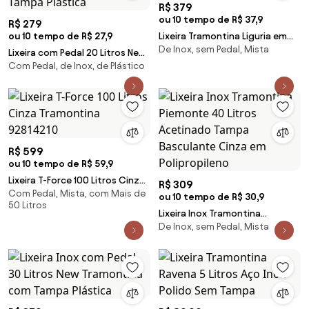
R$ 379
ou 10 tempo de R$ 37,9
R$ 279
ou 10 tempo de R$ 27,9
Lixeira Tramontina Liguria em
De Inox, sem Pedal, Mista
Aço Inox Acetinado 70 Litros
Lixeira com Pedal 20 Litros New
Com Pedal, de Inox, de Plástico
Tramontina em Aço Inox Polido
com Tampa Plástica
R$ 599
ou 10 tempo de R$ 59,9
Lixeira T-Force 100 Litros Cinza
R$ 309
Com Pedal, Mista, com Mais de
Tramontina 92814210
ou 10 tempo de R$ 30,9
50 Litros
Lixeira Inox Tramontina
De Inox, sem Pedal, Mista
Piemonte 40 Litros Acetinado
Tampa Basculante Cinza em
Polipropileno