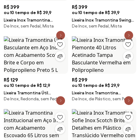
R$ 399
R$ 399
ou 10 tempo de R$ 39,9
ou 10 tempo de R$ 39,9
Lixeira Inox Tramontina
Lixeira Inox Tramontina Swing
De Inox, sem Pedal, Mista
De Inox, sem Pedal, Mista
Institucional com Acabamento
Scotch Brite e Tampa
Scotch Brite 30 Litros
Basculante 20 Litros
R$ 129
R$ 299
ou 10 tempo de R$ 12,9
ou 10 tempo de R$ 29,9
Lixeira Tramontina Útil
Lixeira Inox Tramontina
De Inox, Redonda, sem Pedal
De Inox, de Plástico, sem Pedal
Basculante em Aço Inox com
Piemonte 40 Litros Acetinado
Acabamento Scotch Brite e
Tampa Basculante Vermelha em
Corpo em Polipropileno Preto 5
Polipropileno
L