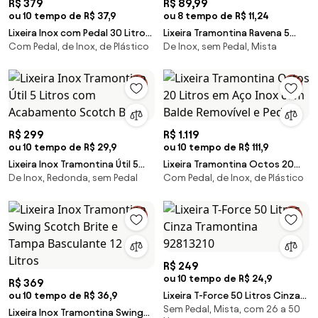
R$ 379
R$ 89,99
ou 10 tempo de R$ 37,9
ou 8 tempo de R$ 11,24
Lixeira Inox com Pedal 30 Litros
Lixeira Tramontina Ravena 5
Com Pedal, de Inox, de Plástico
De Inox, sem Pedal, Mista
New Tramontina com Tampa
Litros Aço Inox Polido Sem
Plástica
Tampa
R$ 299
R$ 1.119
ou 10 tempo de R$ 29,9
ou 10 tempo de R$ 111,9
Lixeira Inox Tramontina Útil 5
Lixeira Tramontina Octos 20
De Inox, Redonda, sem Pedal
Com Pedal, de Inox, de Plástico
Litros com Acabamento
Litros em Aço Inox com Balde
Scotch Brite
Removível e Pedal
R$ 249
ou 10 tempo de R$ 24,9
R$ 369
ou 10 tempo de R$ 36,9
Lixeira T-Force 50 Litros Cinza
Sem Pedal, Mista, com 26 a 50
Tramontina 92813210
Lixeira Inox Tramontina Swing