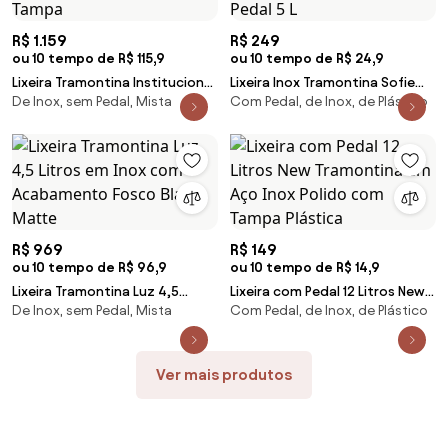
R$ 1.159
R$ 249
ou 10 tempo de R$ 115,9
ou 10 tempo de R$ 24,9
Lixeira Tramontina Institucional
Lixeira Inox Tramontina Sofie
De Inox, sem Pedal, Mista
Com Pedal, de Inox, de Plástico
em Aço Inox com Acabamento
Inox Scotch Brite e Detalhes
Escovado 65 Litros sem Tampa
em Plástico Translúcido
Vermelho com Pedal 5 L
R$ 969
R$ 149
ou 10 tempo de R$ 96,9
ou 10 tempo de R$ 14,9
Lixeira Tramontina Luz 4,5
Lixeira com Pedal 12 Litros New
De Inox, sem Pedal, Mista
Com Pedal, de Inox, de Plástico
Litros em Inox com
Tramontina em Aço Inox Polido
Acabamento Fosco Black
com Tampa Plástica
Matte
Ver mais produtos