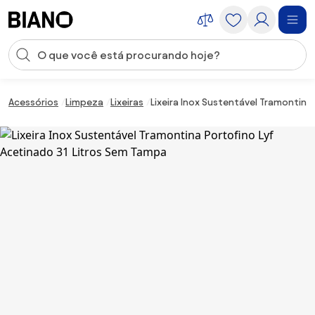
Saltar para o conteúdo
Entrada de pesquisa
Saltar para o rodapé
Acessórios
Limpeza
Lixeiras
Lixeira Inox Sustentável Tramontina