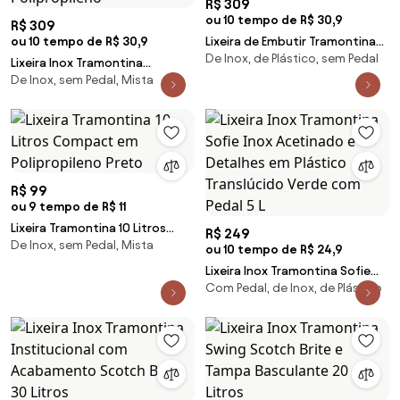
R$ 309
ou 10 tempo de R$ 30,9
R$ 309
ou 10 tempo de R$ 30,9
Lixeira de Embutir Tramontina
De Inox, de Plástico, sem Pedal
Clean Round em Aço Inox com
Lixeira Inox Tramontina
Balde Plástico 5 L
De Inox, sem Pedal, Mista
Piemonte 40 Litros Acetinado
Tampa Basculante Cinza em
Polipropileno
R$ 99
ou 9 tempo de R$ 11
Lixeira Tramontina 10 Litros
R$ 249
De Inox, sem Pedal, Mista
Compact em Polipropileno
ou 10 tempo de R$ 24,9
Preto
Lixeira Inox Tramontina Sofie
Com Pedal, de Inox, de Plástico
Inox Acetinado e Detalhes em
Plástico Translúcido Verde com
Pedal 5 L