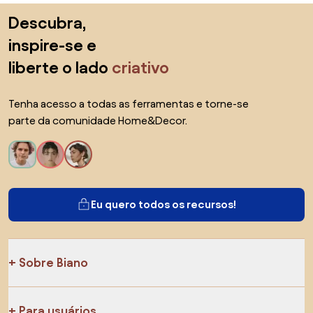
Saltar para o topo
Descubra,
inspire-se e
liberte o lado
criativo
Tenha acesso a todas as ferramentas e torne-se
parte da comunidade Home&Decor.
Eu quero todos os recursos!
Sobre Biano
Para usuários