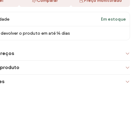
ei
Comparar
Preço monitorado
idade
Em estoque
devolver o produto em até 14 dias
preços
 produto
es