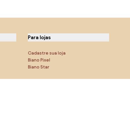
Para lojas
Cadastre sua loja
Biano Pixel
Biano Star
Você pode nos encontrar nas
redes sociais