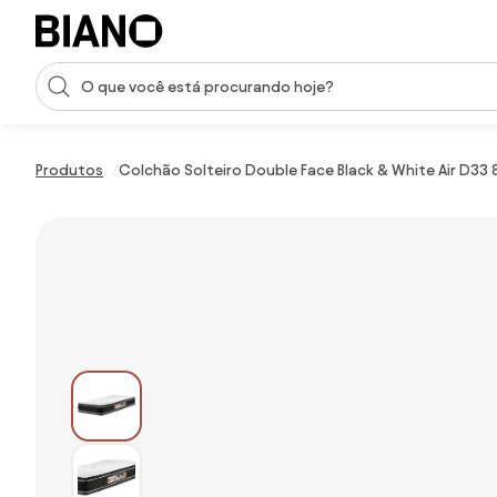
Saltar para o conteúdo
Entrada de pesquisa
Saltar para o rodapé
Produtos
Colchão Solteiro Double Face Black & White Air D33