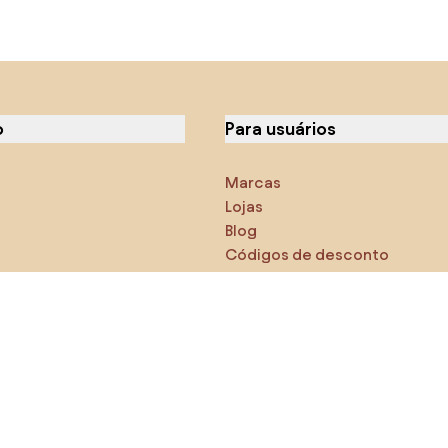
o
Para usuários
Marcas
Lojas
Blog
Códigos de desconto
icas
Densy Studio
-se de explorar
s
AI designer