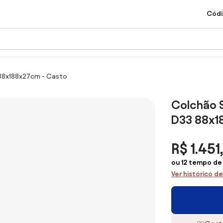
Códi
 88x188x27cm - Casto
Colchão S
D33 88x1
R$ 1.451
ou 12 tempo de 
Ver histórico d