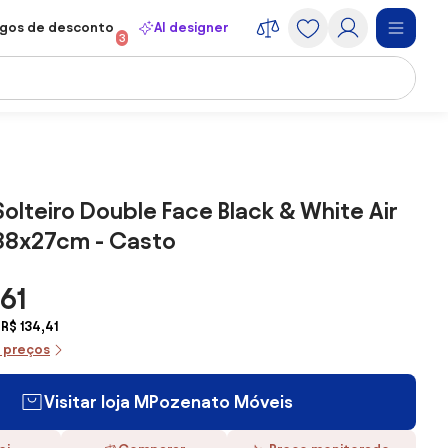
gos de desconto
AI designer
3
olteiro Double Face Black & White Air
88x27cm - Casto
,61
R$ 134,41
e preços
Visitar loja MPozenato Móveis