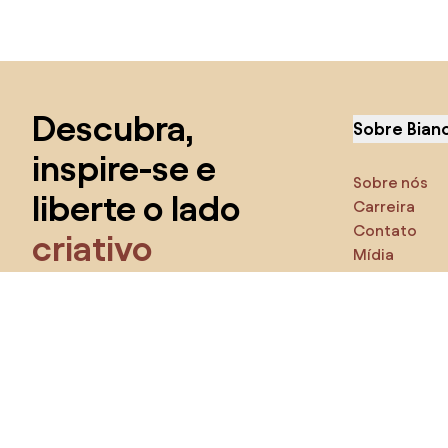
Saltar para o topo
Descubra,
Sobre Bian
inspire-se e
Sobre nós
liberte o lado
Carreira
Contato
criativo
Mídia
Característ
Tenha acesso a todas as ferramentas
e torne-se
parte da comunidade Home&Decor.
Certifique
Produto