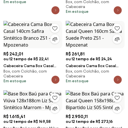
Em estoque
Box, com Colchão, com
138cm Poliéster Bordado New
Queen 160cm Com Calçadeira
Cabeceira
York Marrom - Gaz
Baú Imperial J02 F
Em estoque
R$ 242,01
R$ 261,81
ou 12 tempo de R$ 22,41
ou 12 tempo de R$ 24,24
Cabeceira Cama Box Casal
Cabeceira Cama Box Casal
Box, com Colchão, com
Box, com Colchão, com
140cm Safira Sintético Branco
Queen 160cm Safira Suede
Cabeceira
Cabeceira
Z51 - Mpozenato
Preto Z51 - Mpozenat
Em estoque
Em estoque
R$ 1.615,41
R$ 2.950,11
ou 12 tempo de R$ 149,58
ou 12 tempo de R$ 273,16