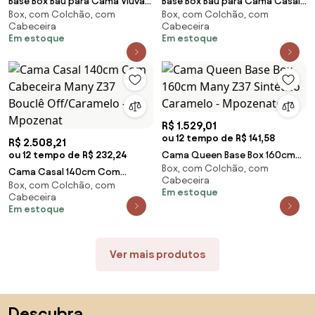
Base Box Baú para Cama Viúva
Base Box Baú para Cama Casal
Box, com Colchão, com
Box, com Colchão, com
128x188cm Liz S05 Sintético
Queen 158x198cm Bipartido Liz
Cabeceira
Cabeceira
Marrom - Mpoz
S05 Sintéti
Em estoque
Em estoque
R$ 1.529,01
ou 12 tempo de R$ 141,58
R$ 2.508,21
ou 12 tempo de R$ 232,24
Cama Queen Base Box 160cm
Box, com Colchão, com
Many Z37 Sintético Caramelo -
Cama Casal 140cm Com
Cabeceira
Mpozenato
Box, com Colchão, com
Cabeceira Many Z37 Bouclê
Em estoque
Cabeceira
Off/Caramelo - Mpozenat
Em estoque
Ver mais produtos
Saltar para o topo
Descubra,