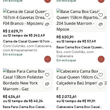
Em estoque
Em estoque
R$ 2.629,71
ou 12 tempo de R$ 243,49
R$ 620,91
Cama de Casal Queen 167cm 4
ou 12 tempo de R$ 57,49
Com Colchão, com Cabeceira,
Gavetas Dreams F04 Branco -
Base Cama Box Casal Queen
com Armazenamento
Mpozenato
Box, com Colchão, com
158cm Bipartido Hit Z04 Suede
Em estoque
Cabeceira
Marrom - Mpoze
Em estoque
R$ 434,61
R$ 2.072,61
ou 12 tempo de R$ 40,24
ou 12 tempo de R$ 191,91
Base Para Cama Box Casal
Cabeceira Cama Box Casal