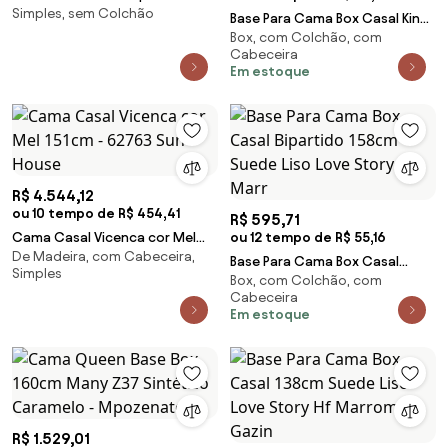
Simples, sem Colchão
Claire Clássica Kleiner
Base Para Cama Box Casal King
Box, com Colchão, com
Size Bipartido 193cm Suede Liso
Cabeceira
Tower NW
Em estoque
R$ 4.544,12
ou 10 tempo de R$ 454,41
R$ 595,71
Cama Casal Vicenca cor Mel
ou 12 tempo de R$ 55,16
De Madeira, com Cabeceira,
151cm - 62763 Sun House
Base Para Cama Box Casal
Simples
Box, com Colchão, com
Bipartido 158cm Suede Liso
Cabeceira
Love Story Hf Marr
Em estoque
R$ 1.529,01