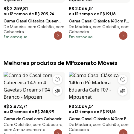
R$ 2.259,81
R$ 2.064,51
ou 12 tempo de R$ 209,24
ou 12 tempo de R$ 191,16
Cama Casal Clássica Queen
Cama Casal Clássica 140cm Pé
De Madeira, com Colchão, com
De Madeira, com Colchão, com
160cm Pé Madeira Eduarda
Madeira Eduarda Café F07 -
Cabeceira
Cabeceira
Freijó F07 - Mpozen
Mpozenat
Em estoque
Em estoque
Melhores produtos de MPozenato Móveis
R$ 2.872,71
R$ 2.064,51
ou 12 tempo de R$ 265,99
ou 12 tempo de R$ 191,16
Cama de Casal com Cabeceira
Cama Casal Clássica 140cm Pé
Com Colchão, com Cabeceira,
De Madeira, com Colchão, com
147cm 4 Gavetas Dreams F04
Madeira Eduarda Café F07 -
com Armazenamento
Cabeceira
Branco - Mpozen
Mpozenat