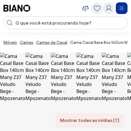
Saltar para o conteúdo
Entrada de pesquisa
Saltar para o rodapé
Móveis
Camas
Camas de Casal
Cama Casal Base Box 140cm Ma
Mostrar todas as mídias (7)