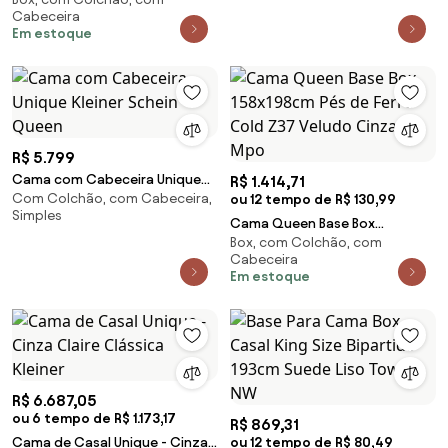
158x198cm Pés de Ferro Cold
Cabeceira
Z37 Veludo Preto - Mpo
Em estoque
R$ 5.799
Cama com Cabeceira Unique
R$ 1.414,71
Com Colchão, com Cabeceira,
Kleiner Schein - Queen
ou 12 tempo de R$ 130,99
Simples
Cama Queen Base Box
Box, com Colchão, com
158x198cm Pés de Ferro Cold
Cabeceira
Z37 Veludo Cinza - Mpo
Em estoque
R$ 6.687,05
ou 6 tempo de R$ 1.173,17
R$ 869,31
Cama de Casal Unique - Cinza
ou 12 tempo de R$ 80,49