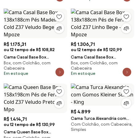
R$ 1.175,31
R$ 1.306,71
ou 12 tempo de R$ 108,82
ou 12 tempo de R$ 120,99
Cama Casal Base Box
Cama Casal Base Box
Box, com Colchão, com
Box, com Colchão, com
138x188cm Pés Madeira Cold
138x188cm Pés de Ferro Cold
Cabeceira
Cabeceira
Z37 Veludo Bege - Mpoze
Z37 Linho Bege - Mpoze
Em estoque
Em estoque
R$ 4.899
Cama Turca Alexandria com
R$ 1.414,71
Com Colchão, com Cabeceira,
ou 12 tempo de R$ 130,99
Gomos Kleiner Schein - King
Simples
Cama Queen Base Box
Box, com Colchão, com