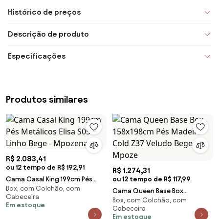
Histórico de preços
Descrição de produto
Especificações
Produtos similares
R$ 2.083,41
ou 12 tempo de R$ 192,91
R$ 1.274,31
Cama Casal King 199cm Pés
ou 12 tempo de R$ 117,99
Box, com Colchão, com
Metálicos Elisa S05 Linho Bege -
Cama Queen Base Box
Cabeceira
Mpozenato
Box, com Colchão, com
158x198cm Pés Madeira Cold
Em estoque
Cabeceira
Z37 Veludo Bege - Mpoze
Em estoque