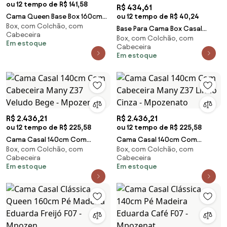
ou 12 tempo de R$ 141,58
R$ 434,61
Cama Queen Base Box 160cm
ou 12 tempo de R$ 40,24
Box, com Colchão, com
Many Z37 Sintético Caramelo -
Base Para Cama Box Casal
Cabeceira
Mpozenato
Box, com Colchão, com
138cm Suede Liso Love Story Hf
Em estoque
Cabeceira
Marrom - Gazin
Em estoque
R$ 2.436,21
R$ 2.436,21
ou 12 tempo de R$ 225,58
ou 12 tempo de R$ 225,58
Cama Casal 140cm Com
Cama Casal 140cm Com
Box, com Colchão, com
Box, com Colchão, com
Cabeceira Many Z37 Veludo
Cabeceira Many Z37 Linho
Cabeceira
Cabeceira
Bege - Mpozenato
Cinza - Mpozenato
Em estoque
Em estoque