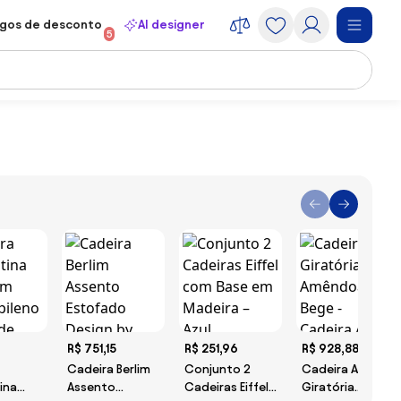
gos de desconto
AI designer
5
R$ 751,15
R$ 251,96
R$ 928,88
Cadeira Berlim
Conjunto 2
Cadeira Ami
ina
Assento
Cadeiras Eiffel
Giratória