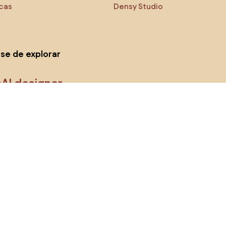
icas
Densy Studio
-se de explorar
s
AI designer