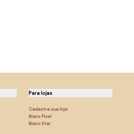
Para lojas
Cadastre sua loja
Biano Pixel
Biano Star