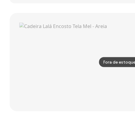
Estofado com
Diana ECO
Safira Summa
Couro Legitimo
Camurça em
em
Estrutura
Polipropileno
Polipropileno e
Madeira Maciça
Sustentável
Fibra de Vidro
Design by Hans
Azul Yale
Wegner
Fora de estoqu