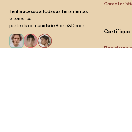
Característ
Tenha acesso a todas as ferramentas
e torne-se
parte da comunidade Home&Decor.
Certifique
Produto
Eu quero todos os recursos!
Escolha o país