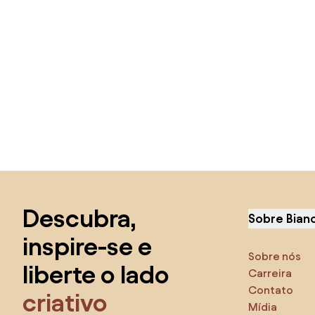
Saltar para o topo
Descubra,
Sobre Bian
inspire-se e
Sobre nós
liberte o lado
Carreira
Contato
criativo
Mídia