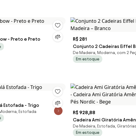
ow - Preto e Preto
R$ 281
Conjunto 2 Cadeiras Eiffel 
e
De Madeira, Moderna, com 2 Pe
Madeira – Branco
Em estoque
á Estofada - Trigo
 Moderna, Estofada
R$ 928,88
e
Cadeira Ami Giratória Amên
De Madeira, Estofada, Giratória
- Cadeira Ami Giratória A
Em estoque
Pés Nordic - Bege