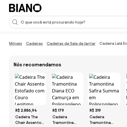
Saltar para o conteúdo
Entrada de pesquisa
Saltar para o rodapé
Móveis
Cadeiras
Cadeiras de Sala de Jantar
Cadeira Lalá En
Nós recomendamos
R$ 2.886,94
R$ 179
R$ 319
Cadeira The
Cadeira
Cadeira
Chair Assento
Tramontina
Tramontina