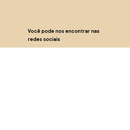
Você pode nos encontrar nas
redes sociais
Cookies
Política de privacidade
Termos de uso
© 2026 Biano s.r.o.