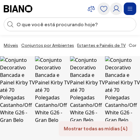
Saltar para o conteúdo
Entrada de pesquisa
Saltar para o rodapé
Móveis
Conjuntos por Ambientes
Estantes e Painéis de TV
Conju
Mostrar todas as mídias (4)