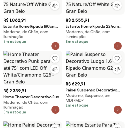
R$ 1.862,91
R$ 2.555,91
Estante Home Ripada 180cm
Estante Home Ripada 224cm
Moderno, de Chão, com
Moderno, de Chão, com
Aloha para TV até 75
Aloha para TV até 75
Iluminação
Iluminação
Nature/Off White G77 - Gran
Nature/Off White G77 - Gran
Em estoque
Em estoque
Belo
Belo
R$ 629,91
Painel Suspenso Decorativo
R$ 2.339,91
Moderno, Suspenso, em
Luogo 1.6 Ripado Cinamomo
Home Theater Decorativo Punk
MDF/MDP
G26 - Gran Belo
Moderno, de Chão, com
para TV até 75" com LED Off
Em estoque
Iluminação
White/Cinamomo G26 - Gran
Em estoque
Belo