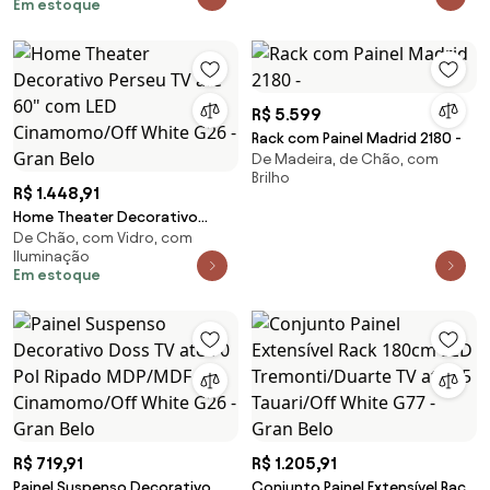
Em estoque
White G26 - Gran Belo
White G26 - Gran Belo
R$ 5.599
Rack com Painel Madrid 2180 -
De Madeira, de Chão, com
Brilho
R$ 1.448,91
Home Theater Decorativo
De Chão, com Vidro, com
Perseu TV até 60" com LED
Iluminação
Cinamomo/Off White G26 -
Em estoque
Gran Belo
R$ 719,91
R$ 1.205,91
Painel Suspenso Decorativo
Conjunto Painel Extensível Rack