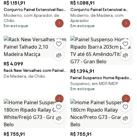
R$ 1.151,91
R$ 1.088,91
Conjunto Painel Extensível Rack
Conjunto Painel Extensível e
Moderno, com Aparador, de
Moderno, de Madeira, com
160cm LED Tremonti/Duarte TV
Rack 180cm Tremonti/Duarte
Chão
Aparador
até 55 Tauari/Off White G77 -
TV até 55 Tauari/Off White G77
Em estoque
Em estoque
Gran Belo
- Gran Belo
R$ 4.099
Rack New Versalhes com Painel
R$ 1.394,91
De Madeira, de Chão
Talhado 2,10 Madeira Maciça
Painel Suspenso Home Ripado
Suspenso, em MDF/MDP
Ibarra 203cm para TV até 65
Em estoque
Amêndo/Titânio G77 - Gran
Belo
R$ 755,91
R$ 755,91