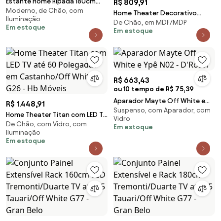
Estante Home Ripada 180cm
R$ 809,91
Moderno, de Chão, com
Aloha para TV até 75
Home Theater Decorativo
Iluminação
Nature/Off White G77 - Gran
De Chão, em MDF/MDP
Ripado MDP/MDF Byron Off
Em estoque
Belo
Em estoque
White/Cinamomo G26 - Gran
Belo
R$ 663,43
ou 10 tempo de R$ 75,39
Aparador Mayte Off White e
R$ 1.448,91
Suspenso, com Aparador, com
Ypê N02 - D'Rossi
Home Theater Titan com LED TV
Vidro
De Chão, com Vidro, com
até 60 Polegadas em
Em estoque
Iluminação
Castanho/Off White G26 - Hb
Em estoque
Móveis