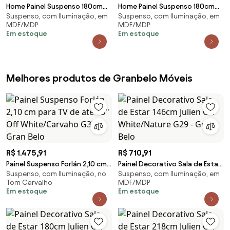
Home Painel Suspenso 180cm
Home Painel Suspenso 180cm
Suspenso, com Iluminação, em
Suspenso, com Iluminação, em
Ripado Railay Off White/Freijó
Ripado Railay Noce/Preto G73 -
MDF/MDP
MDF/MDP
G73 - Gran Belo
Gran Belo
Em estoque
Em estoque
Melhores produtos de Granbelo Móveis
R$ 1.475,91
R$ 710,91
Painel Suspenso Forlán 2,10 cm
Painel Decorativo Sala de Estar
Suspenso, com Iluminação, no
Suspenso, com Iluminação, em
para TV de até 75'' Off
146cm Julien Off White/Nature
Tom Carvalho
MDF/MDP
White/Carvaho G37 - Gran Belo
G29 - Gran Belo
Em estoque
Em estoque