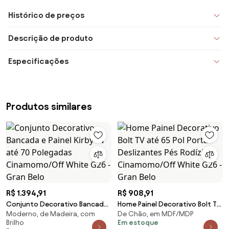
Histórico de preços
Descrição de produto
Especificações
Produtos similares
R$ 1.394,91
R$ 908,91
Conjunto Decorativo Bancada
Home Painel Decorativo Bolt TV
Moderno, de Madeira, com
De Chão, em MDF/MDP
e Painel Kirby TV até 70
até 65 Pol Portas Deslizantes
Brilho
Em estoque
Polegadas Cinamomo/Off
Pés Rodízio Cinamomo/Off