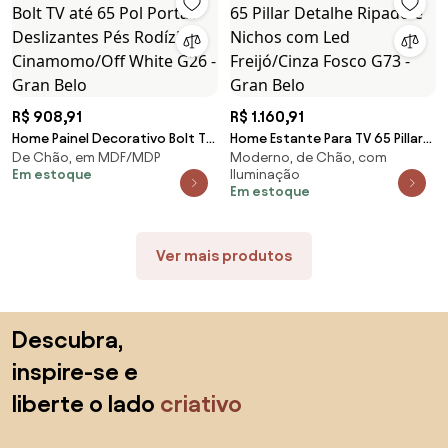
R$ 908,91
R$ 1.160,91
Home Painel Decorativo Bolt TV
Home Estante Para TV 65 Pillar
De Chão, em MDF/MDP
Moderno, de Chão, com
até 65 Pol Portas Deslizantes
Detalhe Ripado e Nichos com
Em estoque
Iluminação
Pés Rodízio Cinamomo/Off
Led Freijó/Cinza Fosco G73 -
Em estoque
White G26 - Gran Belo
Gran Belo
Ver mais produtos
Saltar para o topo
Descubra,
inspire-se e
liberte o lado
criativo