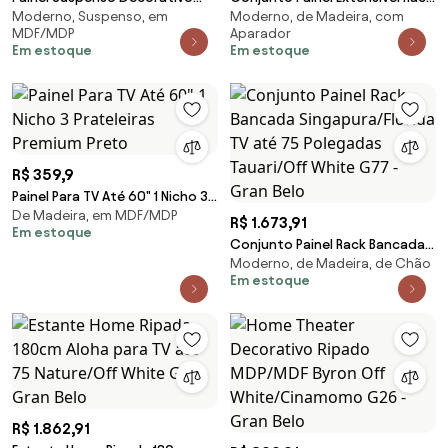
Moderno, Suspenso, em
Moderno, de Madeira, com
Doss TV até 70 Pol Ripado
180cm LED Tremonti/Duarte TV
MDF/MDP
Aparador
MDP/MDF Cinamomo/Off
até 55 Tauari/Off White G77 -
Em estoque
Em estoque
White G26 - Gran Belo
Gran Belo
R$ 359,9
Painel Para TV Até 60" 1 Nicho 3
De Madeira, em MDF/MDP
Prateleiras Premium Preto
R$ 1.673,91
Em estoque
Conjunto Painel Rack Bancada
Moderno, de Madeira, de Chão
Singapura/Flórida TV até 75
Em estoque
Polegadas Tauari/Off White
G77 - Gran Belo
R$ 1.862,91