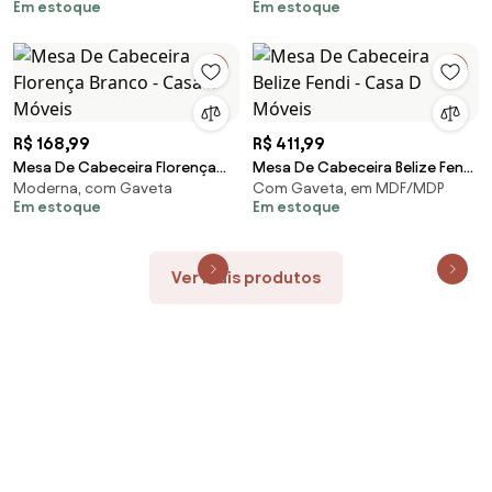
Em estoque
Em estoque
Móveis
Móveis
R$ 168,99
R$ 411,99
Mesa De Cabeceira Florença
Mesa De Cabeceira Belize Fendi
Moderna, com Gaveta
Com Gaveta, em MDF/MDP
Branco - Casa D Móveis
- Casa D Móveis
Em estoque
Em estoque
Ver mais produtos