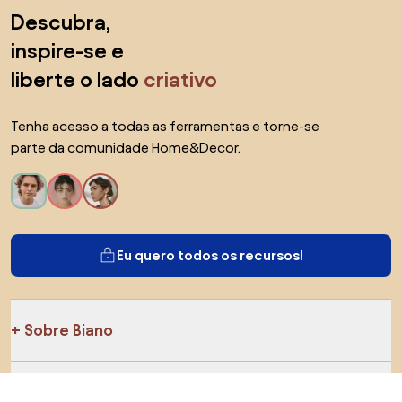
Saltar para o topo
Descubra,
inspire-se e
liberte o lado
criativo
Tenha acesso a todas as ferramentas e torne-se
parte da comunidade Home&Decor.
Eu quero todos os recursos!
Sobre Biano
Para usuários