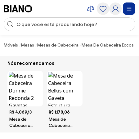
Saltar para o conteúdo
Entrada de pesquisa
Saltar para o rodapé
Móveis
Mesas
Mesas de Cabeceira
Mesa De Cabeceira Eccos Na
Nós recomendamos
R$ 4.069,13
R$ 1.178,06
Mesa de
Mesa de
Cabeceira
Cabeceira
Donnie
Belkis com
Redonda 2
Gaveta