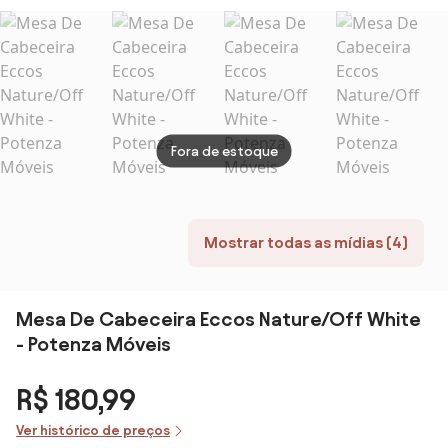
Gavetas
Estrutura
Pintura Laca
Madeira
Fosca Base Aço
Eucalipto
Carbono
Pintura
Metalizada
Fora de estoque
Mostrar todas as mídias (4)
Mesa De Cabeceira Eccos Nature/Off White
- Potenza Móveis
R$ 180,99
Ver histórico de preços