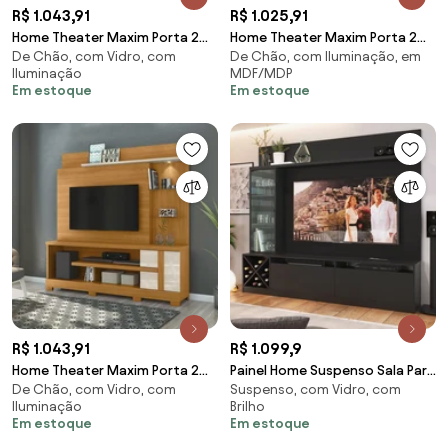
R$ 1.043,91
R$ 1.025,91
Home Theater Maxim Porta 2
Home Theater Maxim Porta 2
De Chão, com Vidro, com
De Chão, com Iluminação, em
Prateleiras Iluminação LED MDP
Prateleiras Iluminação LED MDP
Iluminação
MDF/MDP
até 55 Naturale/OffWhite G97
até 55 Naturale/OffWhite G97
Em estoque
Em estoque
- Gran Belo
- Gran Belo
R$ 1.043,91
R$ 1.099,9
Home Theater Maxim Porta 2
Painel Home Suspenso Sala Para
De Chão, com Vidro, com
Suspenso, com Vidro, com
Prateleiras Iluminação LED MDP
Tv Vidro E 7 Prateleiras - Preto
Iluminação
Brilho
até 55 Cinamomo/OffWhite
Em estoque
Em estoque
G97 - Gran Belo