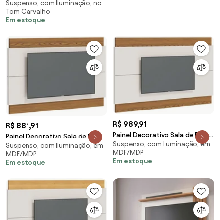
Suspenso, com Iluminação, no
para TV de até 75'' Off
Tom Carvalho
White/Carvaho G37 - Gran Belo
Em estoque
R$ 989,91
R$ 881,91
Painel Decorativo Sala de Estar
Painel Decorativo Sala de Estar
Suspenso, com Iluminação, em
218cm Julien Off White/Freijó
Suspenso, com Iluminação, em
180cm Julien Off White/Freijó
MDF/MDP
MDF/MDP
G29 - Gran Belo
G29 - Gran Belo
Em estoque
Em estoque