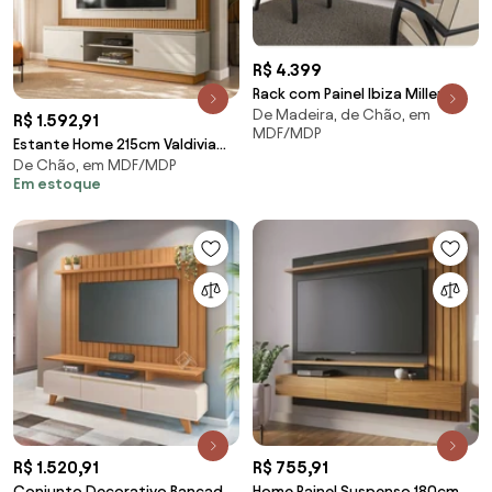
R$ 4.399
Rack com Painel Ibiza Miller
De Madeira, de Chão, em
Interiores
R$ 1.592,91
MDF/MDP
Estante Home 215cm Valdivia
De Chão, em MDF/MDP
para Tv até 75 Nature/Off
Em estoque
White G77 - Gran Belo
R$ 1.520,91
R$ 755,91
Conjunto Decorativo Bancada
Home Painel Suspenso 180cm