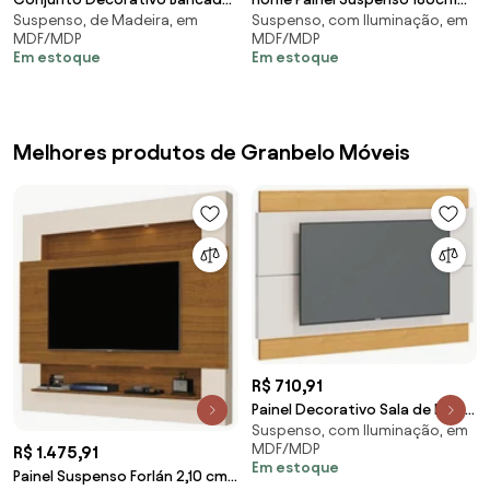
Suspenso, de Madeira, em
Suspenso, com Iluminação, em
Riven e Painel Suspenso Luogo
Ripado Railay Noce/Preto G73 -
MDF/MDP
MDF/MDP
MDP/MDF Off
Gran Belo
Em estoque
Em estoque
White/Cinamomo G26 - Gran
Belo
Melhores produtos de Granbelo Móveis
R$ 710,91
Painel Decorativo Sala de Estar
Suspenso, com Iluminação, em
146cm Julien Off White/Nature
MDF/MDP
R$ 1.475,91
G29 - Gran Belo
Em estoque
Painel Suspenso Forlán 2,10 cm