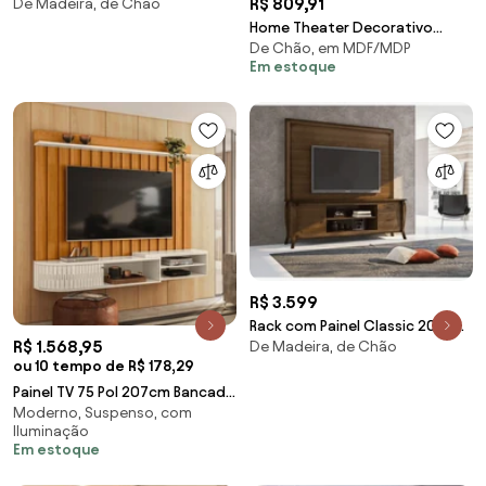
R$ 809,91
De Madeira, de Chão
Madeira Maciça Taeda
Home Theater Decorativo
De Chão, em MDF/MDP
Ripado MDP/MDF Byron Off
Em estoque
White/Cinamomo G26 - Gran
Belo
R$ 3.599
Rack com Painel Classic 200cm
R$ 1.568,95
De Madeira, de Chão
Madeira Maciça Taeda
ou 10 tempo de R$ 178,29
Painel TV 75 Pol 207cm Bancada
Moderno, Suspenso, com
Suspensa para Sala Elvano M20
Iluminação
- D'Rossi - Cinamomo e Off
Em estoque
White