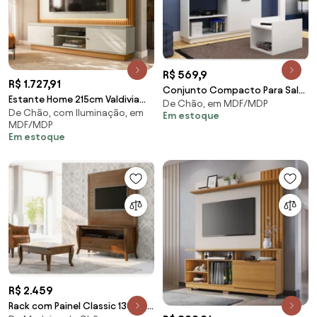
R$ 569,9
R$ 1.727,91
Conjunto Compacto Para Sala
Estante Home 215cm Valdivia
De Chão, em MDF/MDP
Rack e Painel Branco
De Chão, com Iluminação, em
com LED para Tv até 75
Em estoque
MDF/MDP
Nature/Off White G77 - Gran
Em estoque
Belo
R$ 2.459
Rack com Painel Classic 130cm