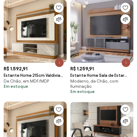
R$ 1.592,91
R$ 1.259,91
Estante Home 215cm Valdivia
Estante Home Sala de Estar
De Chão, em MDF/MDP
Moderno, de Chão, com
Detalhe Marmorizado para Tv
200cm Navagio Led
Em estoque
Iluminação
até 75 Nature/Off White G77 -
Freijó/Cinza G73 - Gran Belo
Em estoque
Gran Belo