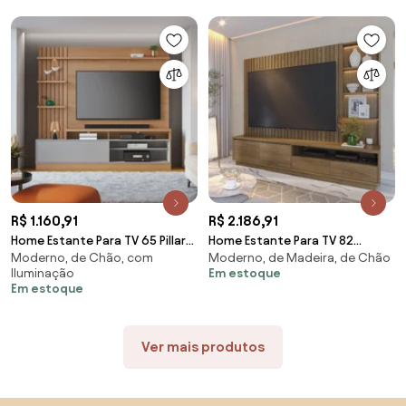
R$ 1.160,91
R$ 2.186,91
Home Estante Para TV 65 Pillar
Home Estante Para TV 82
Moderno, de Chão, com
Moderno, de Madeira, de Chão
Detalhe Ripado e Nichos com
Monterrey Detalhe Ripado e
Iluminação
Em estoque
Led Freijó/Cinza Fosco G73 -
Nichos com Led Amêndoa G73 -
Em estoque
Gran Belo
Gran Belo
Ver mais produtos