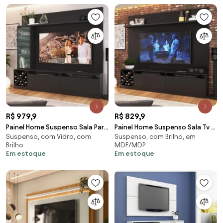
R$ 979,9
R$ 829,9
Painel Home Suspenso Sala Para
Painel Home Suspenso Sala Tv 2
Suspenso, com Vidro, com
Suspenso, com Brilho, em
Tv Vidro 7 Prateleiras Preto
Portas 5 Prateleiras Preto
Brilho
MDF/MDP
Em estoque
Em estoque