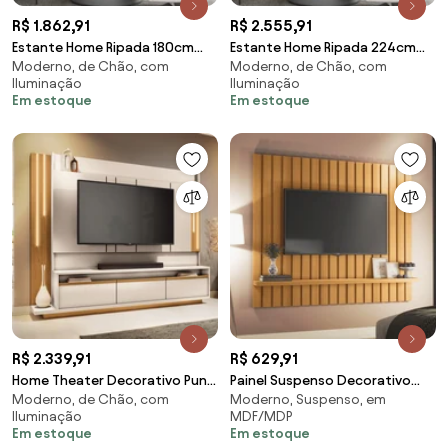
R$ 1.862,91
R$ 2.555,91
Estante Home Ripada 180cm
Estante Home Ripada 224cm
Moderno, de Chão, com
Moderno, de Chão, com
Aloha para TV até 75
Aloha para TV até 75
Iluminação
Iluminação
Nature/Off White G77 - Gran
Nature/Off White G77 - Gran
Em estoque
Em estoque
Belo
Belo
R$ 2.339,91
R$ 629,91
Home Theater Decorativo Punk
Painel Suspenso Decorativo
Moderno, de Chão, com
Moderno, Suspenso, em
para TV até 75" com LED Off
Luogo 1.6 Ripado Cinamomo
Iluminação
MDF/MDP
White/Cinamomo G26 - Gran
G26 - Gran Belo
Em estoque
Em estoque
Belo