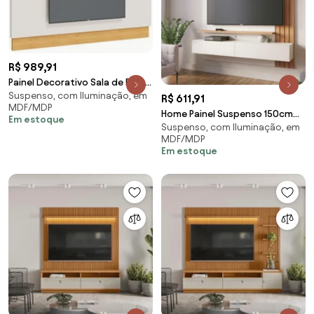
R$ 989,91
Painel Decorativo Sala de Estar
Suspenso, com Iluminação, em
218cm Julien Off White/Nature
R$ 611,91
MDF/MDP
G29 - Gran Belo
Home Painel Suspenso 150cm
Em estoque
Suspenso, com Iluminação, em
Ripado Railay Off White/Freijó
MDF/MDP
G73 - Gran Belo
Em estoque