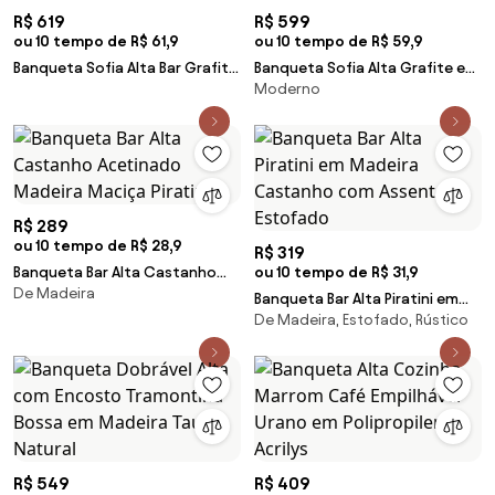
R$ 619
R$ 599
ou 10 tempo de R$ 61,9
ou 10 tempo de R$ 59,9
Banqueta Sofia Alta Bar Grafite
Banqueta Sofia Alta Grafite em
Moderno
em Polipropileno e Fibra de
Polipropileno e Fibra de Vidro
Vidro Tramontina 92137007
Tramontina 92127007
R$ 289
ou 10 tempo de R$ 28,9
R$ 319
Banqueta Bar Alta Castanho
ou 10 tempo de R$ 31,9
De Madeira
Acetinado Madeira Maciça
Banqueta Bar Alta Piratini em
Piratini
De Madeira, Estofado, Rústico
Madeira Castanho com
Assento Estofado
R$ 549
R$ 409