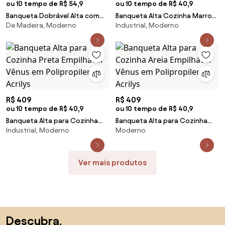
ou 10 tempo de R$ 54,9
ou 10 tempo de R$ 40,9
Banqueta Dobrável Alta com
Banqueta Alta Cozinha Marrom
De Madeira, Moderno
Industrial, Moderno
Encosto Tramontina Bossa em
Café Empilhável Urano em
Madeira Tauari Natural
Polipropileno Acrilys
R$ 409
R$ 409
ou 10 tempo de R$ 40,9
ou 10 tempo de R$ 40,9
Banqueta Alta para Cozinha
Banqueta Alta para Cozinha
Industrial, Moderno
Moderno
Preta Empilhável Vênus em
Areia Empilhável Vênus em
Polipropileno Acrilys
Polipropileno Acrilys
Ver mais produtos
Saltar para o topo
Descubra,