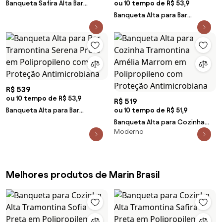
Banqueta Safira Alta Bar
ou 10 tempo de R$ 53,9
Marrom em Polipropileno e
Banqueta Alta para Bar
Fibra de Vidro Tramontina
Tramontina Amélia Marrom em
92138109
Polipropileno com Proteção
Antimicrobiana
R$ 539
ou 10 tempo de R$ 53,9
R$ 519
Banqueta Alta para Bar
ou 10 tempo de R$ 51,9
Tramontina Serena Preto em
Banqueta Alta para Cozinha
Polipropileno com Proteção
Moderno
Tramontina Amélia Marrom em
Antimicrobiana
Polipropileno com Proteção
Antimicrobiana
Melhores produtos de Marin Brasil