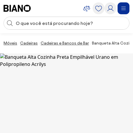
Saltar para o conteúdo
Entrada de pesquisa
Saltar para o rodapé
Móveis
Cadeiras
Cadeiras e Bancos de Bar
Banqueta Alta Cozinh