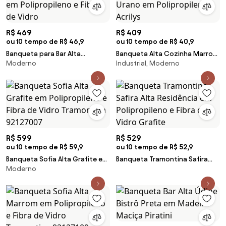
R$ 469
R$ 409
ou 10 tempo de R$ 46,9
ou 10 tempo de R$ 40,9
Banqueta para Bar Alta
Banqueta Alta Cozinha Marrom
Moderno
Industrial, Moderno
Tramontina Safira Preta em
Café Empilhável Urano em
Polipropileno e Fibra de Vidro
Polipropileno Acrilys
R$ 599
R$ 529
ou 10 tempo de R$ 59,9
ou 10 tempo de R$ 52,9
Banqueta Sofia Alta Grafite em
Banqueta Tramontina Safira
Moderno
Polipropileno e Fibra de Vidro
Alta Residência em
Tramontina 92127007
Polipropileno e Fibra de Vidro
Grafite