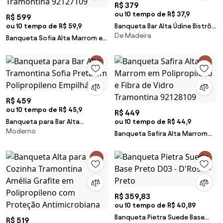
R$ 379
ou 10 tempo de R$ 37,9
R$ 599
ou 10 tempo de R$ 59,9
Banqueta Bar Alta Údine Bistrô
De Madeira
Preta em Madeira Maciça
Banqueta Sofia Alta Marrom em
Piratini
Polipropileno e Fibra de Vidro
Tramontina 92127109
R$ 459
ou 10 tempo de R$ 45,9
R$ 449
Banqueta para Bar Alta
ou 10 tempo de R$ 44,9
Moderno
Tramontina Sofia Preta em
Banqueta Safira Alta Marrom
Polipropileno Empilhável
em Polipropileno e Fibra de
Vidro Tramontina 92128109
R$ 359,83
ou 10 tempo de R$ 40,89
Banqueta Pietra Suede Base
R$ 519