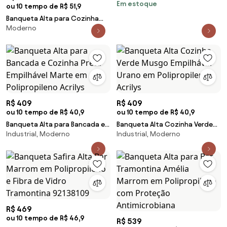
Em estoque
Preto D03 - D'Rossi - Preto
ou 10 tempo de R$ 51,9
Banqueta Alta para Cozinha
Moderno
Tramontina Amélia Grafite em
Polipropileno com Proteção
Antimicrobiana
R$ 409
R$ 409
ou 10 tempo de R$ 40,9
ou 10 tempo de R$ 40,9
Banqueta Alta para Bancada e
Banqueta Alta Cozinha Verde
Industrial, Moderno
Industrial, Moderno
Cozinha Preta Empilhável Marte
Musgo Empilhável Urano em
em Polipropileno Acrilys
Polipropileno Acrilys
R$ 469
ou 10 tempo de R$ 46,9
R$ 539