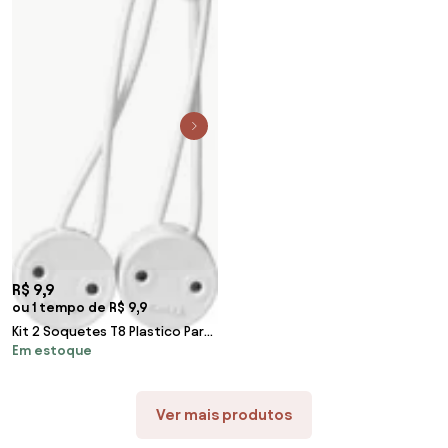
R$ 9,9
ou 1 tempo de R$ 9,9
Kit 2 Soquetes T8 Plastico Para
Em estoque
Lampada Led Tubular
Ver mais produtos