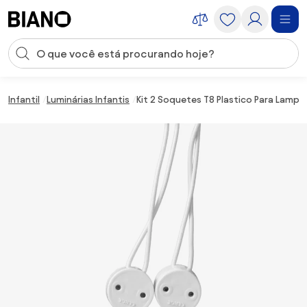
Saltar para o conteúdo
Entrada de pesquisa
Saltar para o rodapé
Infantil
Luminárias Infantis
Kit 2 Soquetes T8 Plastico Para Lampa