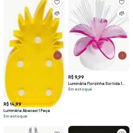
R$ 9,99
Luminária Florzinha Sortida 1
Em estoque
Peça
R$ 14,99
Luminária Abacaxi 1 Peça
Em estoque