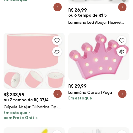
R$ 26,99
ou 6 tempo de R$ 5
Luminaria Led Abajur Flexivel
Leitura Estudo Quarto
Girafinha
R$ 29,99
Luminária Coroa 1 Peça
R$ 233,99
Em estoque
ou 7 tempo de R$ 37,14
Cúpula Abajur Cilíndrica Cp-
Em estoque
7023 Ø50x21cm Rosa Bebê
com Frete Grátis