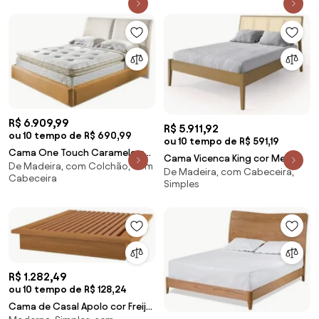
Exclusive Com 2 USB 193x203cm
Exclusive Com 1 USB 193x203cm
- 67595 Sun House
- 67598 Sun House
R$ 6.909,99
R$ 5.911,92
ou 10 tempo de R$ 690,99
ou 10 tempo de R$ 591,19
Cama One Touch Caramelo e
Cama Vicenca King cor Mel
De Madeira, com Colchão, com
Bege para Colchão Casal
De Madeira, com Cabeceira,
199cm - 72222 Sun House
Cabeceira
138cm - 64006 Sun House
Simples
R$ 1.282,49
ou 10 tempo de R$ 128,24
Cama de Casal Apolo cor Freijó