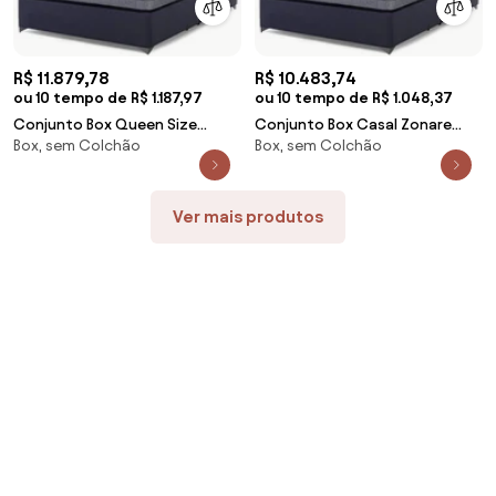
R$ 11.879,78
R$ 10.483,74
ou 10 tempo de R$ 1.187,97
ou 10 tempo de R$ 1.048,37
Conjunto Box Queen Size
Conjunto Box Casal Zonare
Box, sem Colchão
Box, sem Colchão
Zonare One Side Pillow Top
One Side Pillow Top Base
Base Exclusive 158x198cm -
Exclusive 138X188cm - 67596
67597 Sun House
Sun House
Ver mais produtos