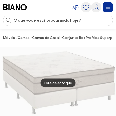
Saltar para o conteúdo
Entrada de pesquisa
Saltar para o rodapé
Móveis
Camas
Camas de Casal
Conjunto Box Pro Vida Superpock
Fora de estoque