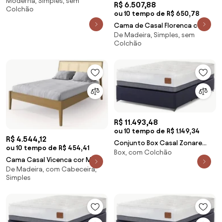
Moderna, Simples, sem
- 42037 Sun House
R$ 6.507,88
Colchão
ou 10 tempo de R$ 650,78
Cama de Casal Florenca cor
De Madeira, Simples, sem
Carvalho Amendoa 150 cm -
Colchão
50832 Sun House
R$ 11.493,48
ou 10 tempo de R$ 1.149,34
R$ 4.544,12
Conjunto Box Casal Zonare
ou 10 tempo de R$ 454,41
Box, com Colchão
One Side Pillow Top Base
Cama Casal Vicenca cor Mel
Exclusive Com 2 USB 138X188cm
De Madeira, com Cabeceira,
151cm - 62763 Sun House
- 67602 Sun House
Simples