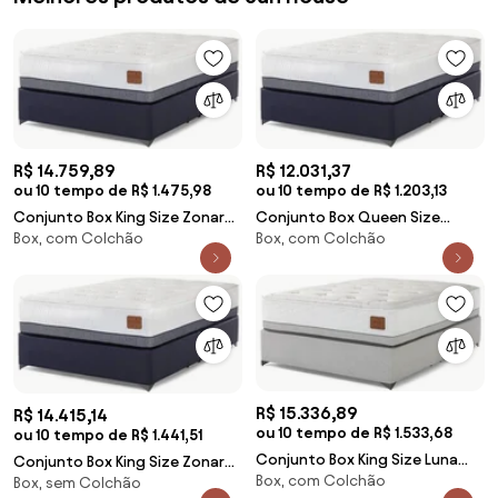
R$ 14.759,89
R$ 12.031,37
ou 10 tempo de R$ 1.475,98
ou 10 tempo de R$ 1.203,13
Conjunto Box King Size Zonare
Conjunto Box Queen Size
Box, com Colchão
Box, com Colchão
One Side Pillow Top Base
Zonare One Side Pillow Top
Exclusive Com 2 USB 193x203cm
Base Exclusive Com 1 USB
- 67604 Sun House
158x198cm - 67600 Sun House
R$ 15.336,89
R$ 14.415,14
ou 10 tempo de R$ 1.533,68
ou 10 tempo de R$ 1.441,51
Conjunto Box King Size Luna
Conjunto Box King Size Zonare
Box, com Colchão
One Side Pillow Top Base
Box, sem Colchão
One Side Pillow Top Base