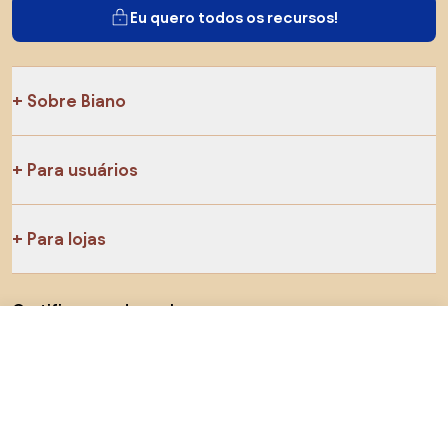
Eu quero todos os recursos!
Sobre Biano
Para usuários
Para lojas
Certifique-se de explorar
R$ 1.203,78
Visitar loja
Produtos
AI designer
Você pode nos encontrar nas redes sociais