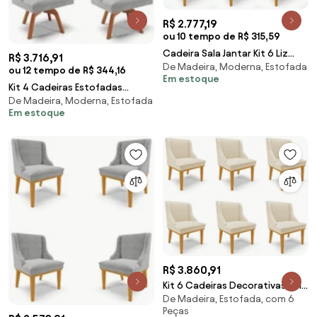
R$ 2.777,19
ou 10 tempo de R$ 315,59
Cadeira Sala Jantar Kit 6 Liz
R$ 3.716,91
De Madeira, Moderna, Estofada
Base Madeira Castanho Linho
ou 12 tempo de R$ 344,16
Em estoque
D03 - D'Rossi - A05 Cinza
Kit 4 Cadeiras Estofadas
De Madeira, Moderna, Estofada
Giratória para Sala de Jantar Lia
Em estoque
Suede Cinza
R$ 3.860,91
Kit 6 Cadeiras Decorativas Sala
De Madeira, Estofada, com 6
de Jantar Base Fixa de Madeira
Peças
Firenze PU Bege/Castanho G19 -