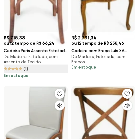
R$ 715,38
R$ 2.791,34
ou 12 tempo de R$ 66,24
ou 12 tempo de R$ 258,46
Cadeira Paris Assento Estofado
Cadeira com Braço Luís XV
De Madeira, Estofada, com
De Madeira, Estofada, com
Inspirada no Design de Michael
Capitonê Madeira Maciça
Assento de Tecido
Braços
Thonet
Entalhada Design de Luxo
Em estoque
(1)
Artesanal
Em estoque