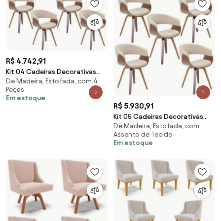
R$ 4.742,91
Kit 04 Cadeiras Decorativas
De Madeira, Estofada, com 4
para Sala de Jantar Ohana Fixa
Peças
Linho Bege G56 - Gran Belo
Em estoque
R$ 5.930,91
Kit 05 Cadeiras Decorativas
De Madeira, Estofada, com
para Sala de Jantar Ohana Fixa
Assento de Tecido
Linho Bege G56 - Gran Belo
Em estoque