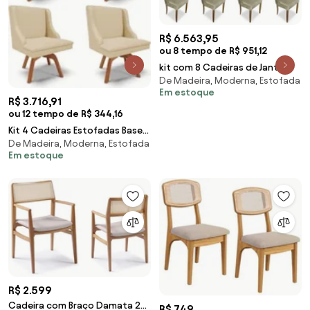
R$ 6.563,95
ou 8 tempo de R$ 951,12
kit com 8 Cadeiras de Jantar
De Madeira, Moderna, Estofada
Dublin Suede Nude
Em estoque
R$ 3.716,91
ou 12 tempo de R$ 344,16
Kit 4 Cadeiras Estofadas Base
De Madeira, Moderna, Estofada
Giratória de Madeira Lia Veludo
Em estoque
Off Whit
R$ 2.599
Cadeira com Braço Damata 2
R$ 749