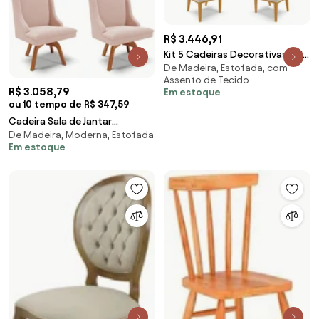
R$ 3.446,91
Kit 5 Cadeiras Decorativas Sala
De Madeira, Estofada, com
de Jantar Base Fixa de Madeira
Assento de Tecido
Firenze Veludo Cinza/Castanho
R$ 3.058,79
Em estoque
G19 - Gran Belo
ou 10 tempo de R$ 347,59
Cadeira Sala de Jantar
De Madeira, Moderna, Estofada
Giratória MM35 Kit 4 Liz Bouclê
Em estoque
D03 - D'Rossi - Rose