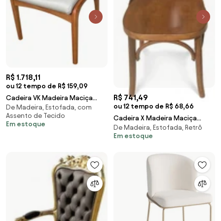
R$ 1.718,11
ou 12 tempo de R$ 159,09
R$ 741,49
Cadeira VK Madeira Maciça
ou 12 tempo de R$ 68,66
De Madeira, Estofada, com
Design by Vladimir Kagan
Assento de Tecido
Cadeira X Madeira Maciça
Em estoque
De Madeira, Estofada, Retrô
Design Retrô Inspirada no
Em estoque
Design de Michael Thonet