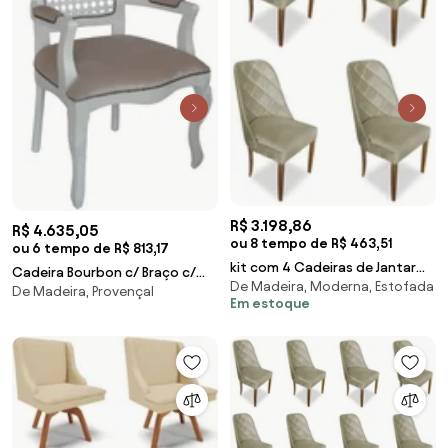
R$ 3.198,86
R$ 4.635,05
ou 8 tempo de R$ 463,51
ou 6 tempo de R$ 813,17
kit com 4 Cadeiras de Jantar
Cadeira Bourbon c/ Braço c/
De Madeira, Moderna, Estofada
Dublin Suede Nude
De Madeira, Provençal
Palha - Branco Provençal Kleiner
Em estoque