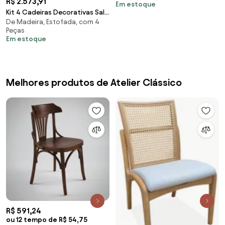
R$ 2.573,91
Em estoque
Gran Belo
Kit 4 Cadeiras Decorativas Sala
De Madeira, Estofada, com 4
de Jantar Base Fixa de Madeira
Peças
Firenze Suede Cinza/Castanho
Em estoque
G19 - Gran Belo
Melhores produtos de Atelier Clássico
R$ 591,24
ou 12 tempo de R$ 54,75