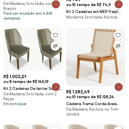
De Madeira, Estofada, com
Unidades Móveis Rudnick -
ou 10 tempo de R$ 74,9
Braços
Kit 2 Cadeiras em MDF Freijó
Para ser enviado em 4.681
Moderna, Estofada, Rústica
Assento Estofado Bege Rústico
semanas
Encosto com Tela Dalla Costa
R$ 1.002,01
ou 8 tempo de R$ 145,19
Kit 2 Cadeiras De Jantar Safira
R$ 1.282,49
De Madeira, Estofada, com 2
Suede Nude
ou 10 tempo de R$ 128,24
Peças
Cadeira Trama Corda Areia
Em estoque
De Madeira, Rústica, no Tom
Estrutura Stain Jatoba 52cm -
Jatobá
60361 Sun House