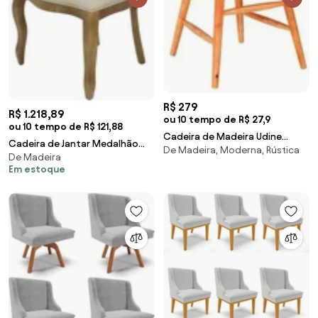
R$ 279
R$ 1.218,89
ou 10 tempo de R$ 27,9
ou 10 tempo de R$ 121,88
Cadeira de Madeira Udine
Cadeira de Jantar Medalhão
De Madeira, Moderna, Rústica
Natural Acetinado Piratini
De Madeira
Lisa Sem Braço Capitonê -
Em estoque
Wood Prime 38028