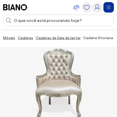
Saltar para o conteúdo
Entrada de pesquisa
Saltar para o rodapé
Móveis
Cadeiras
Cadeiras de Sala de Jantar
Cadeira Vitoriana 