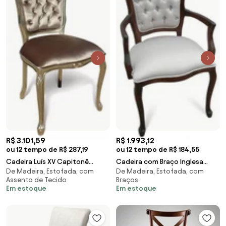
R$ 3.101,59
R$ 1.993,12
ou 12 tempo de R$ 287,19
ou 12 tempo de R$ 184,55
Cadeira Luís XV Capitonê
Cadeira com Braço Inglesa
De Madeira, Estofada, com
De Madeira, Estofada, com
Entalhada Madeira Maciça
Estofada Detalhe Capitonê
Assento de Tecido
Braços
Eucalipto Design de Luxo
Madeira Maciça Design de Luxo
Em estoque
Em estoque
Artesanal