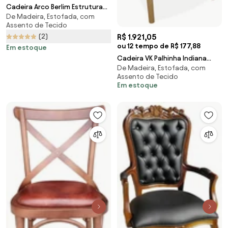
Cadeira Arco Berlim Estrutura
De Madeira, Estofada, com
Madeira Maciça Design by
Assento de Tecido
Michael Thonet
R$ 1.921,05
(2)
ou 12 tempo de R$ 177,88
Em estoque
Cadeira VK Palhinha Indiana
De Madeira, Estofada, com
Assento Estofado Madeira
Assento de Tecido
Eucalipto Design by Vladimir
Em estoque
Kagan