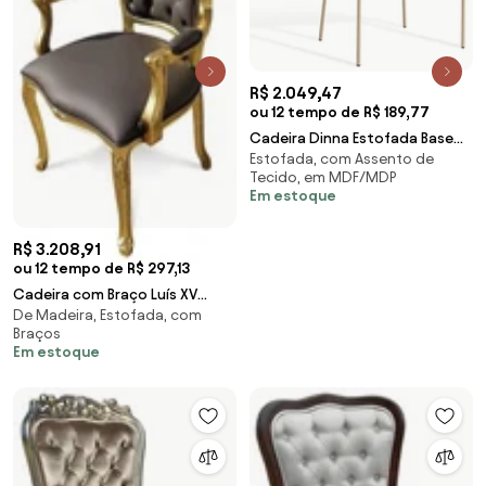
R$ 2.049,47
ou 12 tempo de R$ 189,77
Cadeira Dinna Estofada Base
Estofada, com Assento de
Aço Carbono Pintura
Tecido, em MDF/MDP
Metalizada
Em estoque
R$ 3.208,91
ou 12 tempo de R$ 297,13
Cadeira com Braço Luís XV
De Madeira, Estofada, com
Entalhada Madeira Maciça
Braços
Eucalipto Detalhe Capitonê
Em estoque
Design de Luxo