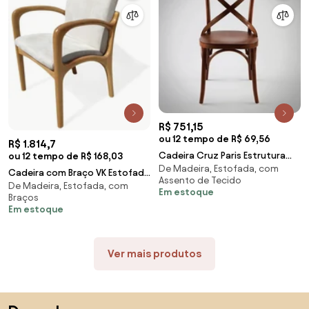
R$ 751,15
ou 12 tempo de R$ 69,56
R$ 1.814,7
Cadeira Cruz Paris Estrutura
ou 12 tempo de R$ 168,03
De Madeira, Estofada, com
Madeira Maciça Inspirada no
Cadeira com Braço VK Estofada
Assento de Tecido
Design de Michael Thonet
De Madeira, Estofada, com
Madeira Maciça Design by
Em estoque
Braços
Vladimir Kagan
Em estoque
Ver mais produtos
Saltar para o topo