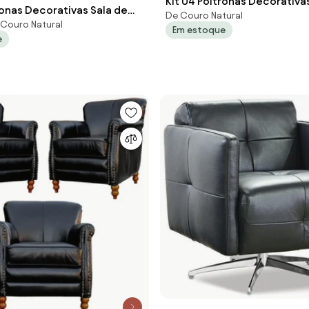
Kit 04 Poltronas Decorativa
ronas Decorativas Sala de
De Couro Natural
Estar Brunei Pés Madeira Co
e Couro Natural
 Pés Príncipe Couro Preto
Em estoque
G58 - Gran Belo
e
 Belo