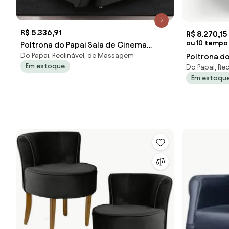
R$ 5.336,91
R$ 8.270,15
ou 10 tempo
Poltrona do Papai Sala de Cinema
Do Papai, Reclinável, de Massagem
Poltrona do
Reclinável Kylie Elétrica Botão com Led
Em estoque
Do Papai, Rec
Elevação Lif
Massagem USB PU Preto G23
Em estoqu
D'Rossi - P