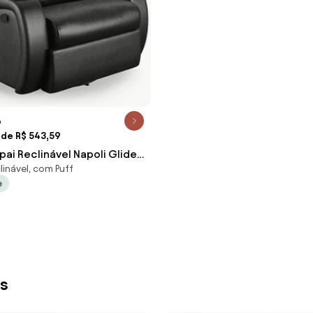
9
 de R$ 543,59
pai Reclinável Napoli Glider
linável, com Puff
agem PU Brilho FH1 - D'Rossi
e
is