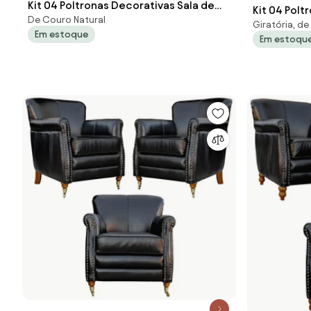
Kit 04 Poltronas Decorativas Sala de
Kit 04 Polt
De Couro Natural
Estar Níger Pés Madeira Couro Preto
Giratória, d
Estar Níger
Em estoque
G58 - Gran Belo
Em estoqu
G58 - Gran