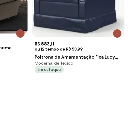
R$ 583,11
Cinema
ou 12 tempo de R$ 53,99
ower
Poltrona de Amamentação Fixa Lucy
Moderna, de Tecido
Z39 Sintético Azul Marinho - Mpozena
Em estoque