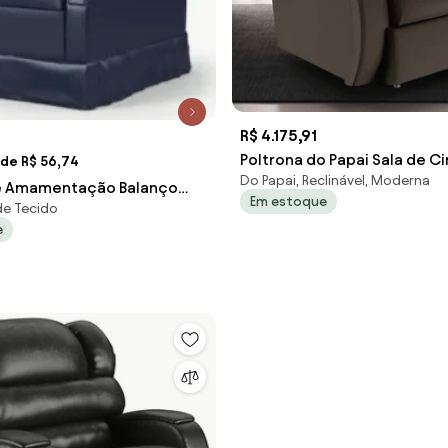
R$ 4.175,91
Poltrona do Papai Sala de 
 de R$ 56,74
Do Papai, Reclinável, Moderna
Reclinável Kylie Controle P
de Amamentação Balanço
Em estoque
Elétrico PU Marrom G23
de Tecido
ntético Azul Marinho -
e