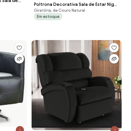
s Sala de
Poltrona Decorativa Sala de Estar Níger
uro Preto
Giratória, de Couro Natural
Pés Príncipe Couro Preto G58 - Gran
Em estoque
Belo