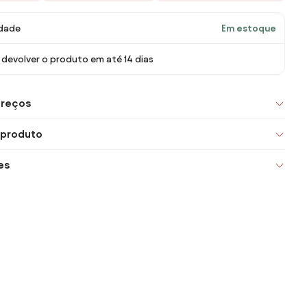
idade
Em estoque
devolver o produto em até 14 dias
preços
 produto
es