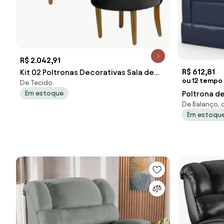
R$ 2.042,91
R$ 612,81
Kit 02 Poltronas Decorativas Sala de
ou 12 tempo
De Tecido
Estar Base de Madeira Ayla Veludo
Poltrona 
Em estoque
Preto G15 - Gran Belo
De Balanço, 
Lucy Z39 Si
Em estoqu
Mpoz