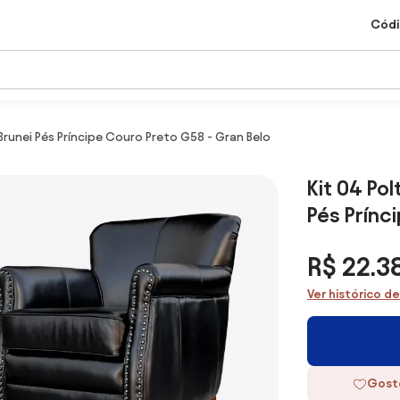
Códi
Brunei Pés Príncipe Couro Preto G58 - Gran Belo
Kit 04 Po
Pés Prínc
R$ 22.38
Ver histórico d
Gost