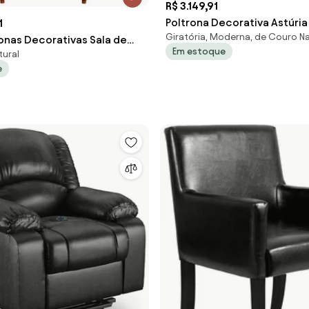
R$ 3.149,91
Poltrona Decorativa Astúria
1
Giratória, Moderna, de Couro Na
Giratória Couro Preto G40 -
ronas Decorativas Sala de
Em estoque
ural
i Pés Madeira Couro Preto
e
 Belo