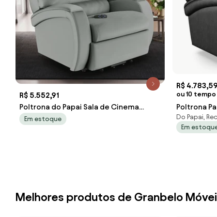
R$ 4.783,5
ou 10 tempo
R$ 5.552,91
Poltrona do Papai Sala de Cinema
Poltrona Pa
Do Papai, Rec
Reclinável Kylie Elevação Lift Elétrico
Girat. Mass
Em estoque
Em estoqu
PU Cinza G23
- Preto
Melhores produtos de Granbelo Móve