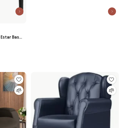
 Estar Base
Sintético