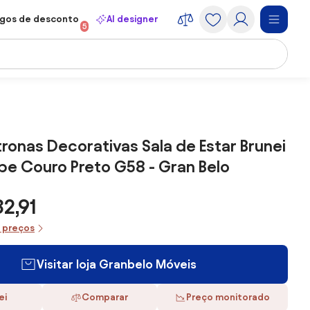
gos de desconto
AI designer
5
ltronas Decorativas Sala de Estar Brunei
ipe Couro Preto G58 - Gran Belo
2,91
e preços
Visitar loja Granbelo Móveis
ei
Comparar
Preço monitorado