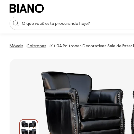
Saltar para o conteúdo
Entrada de pesquisa
Saltar para o rodapé
Móveis
Poltronas
Kit 04 Poltronas Decorativas Sala de Estar 