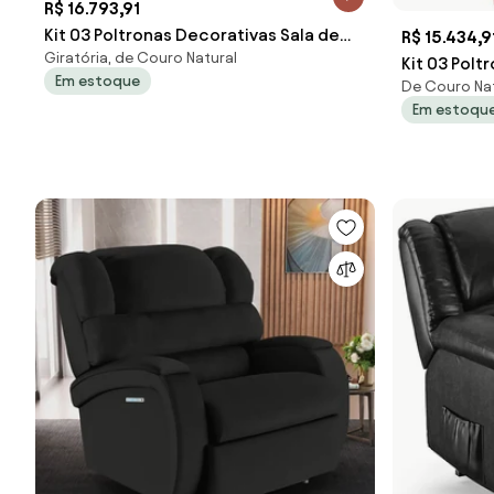
R$ 16.793,91
Kit 03 Poltronas Decorativas Sala de
R$ 15.434,9
Giratória, de Couro Natural
Estar Brunei Pés Príncipe Couro Preto
Kit 03 Polt
Em estoque
G58 - Gran Belo
De Couro Nat
Estar Brune
Em estoqu
G58 - Gran