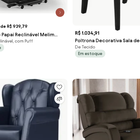
 de R$ 939,79
R$ 1.034,91
 Papai Reclinável Melim
Poltrona Decorativa Sala de
linável, com Puff
t Elétrico PU Brilho FH1 -
De Tecido
Madeira Preto Liverpool PU 
e
reto
Em estoque
Preto G15 - Gran Belo