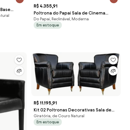
R$ 4.355,91
 Base
Poltrona do Papai Sala de Cinema
tural
 Gran Belo
Do Papai, Reclinável, Moderna
Reclinável Kylie Controle Power
Em estoque
Elétrico PU Preto G23
R$ 11.195,91
Kit 02 Poltronas Decorativas Sala de
Giratória, de Couro Natural
Estar Brunei Pés Príncipe Couro Preto
Em estoque
G58 - Gran Belo