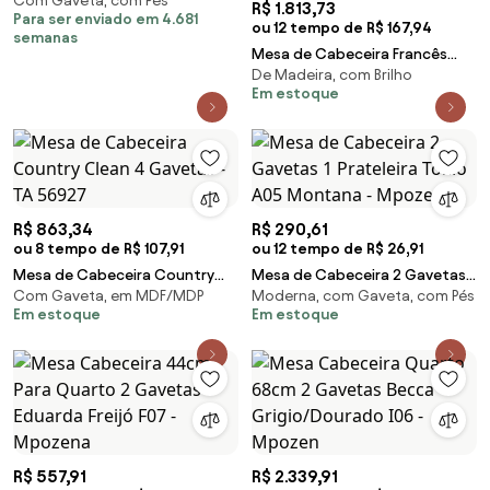
Com Gaveta, com Pés
Finestra Móveis -
R$ 1.813,73
Para ser enviado em 4.681
ou 12 tempo de R$ 167,94
semanas
Mesa de Cabeceira Francês
De Madeira, com Brilho
Madeira Maciça Natural Design
Em estoque
Clássico Peça Artesanal
R$ 863,34
R$ 290,61
ou 8 tempo de R$ 107,91
ou 12 tempo de R$ 26,91
Mesa de Cabeceira Country
Mesa de Cabeceira 2 Gavetas 1
Com Gaveta, em MDF/MDP
Moderna, com Gaveta, com Pés
Clean 4 Gavetas - TA 56927
Prateleira Tókio A05 Montana -
Em estoque
Em estoque
Mpozenat
R$ 557,91
R$ 2.339,91