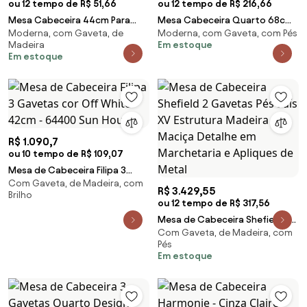
ou 12 tempo de R$ 51,66
ou 12 tempo de R$ 216,66
Mesa Cabeceira 44cm Para
Mesa Cabeceira Quarto 68cm
Moderna, com Gaveta, de
Moderna, com Gaveta, com Pés
Quarto 2 Gavetas Eduarda
2 Gavetas Becca
Madeira
Em estoque
Freijó F07 - Mpozena
Grigio/Dourado I06 - Mpozen
Em estoque
R$ 1.090,7
ou 10 tempo de R$ 109,07
Mesa de Cabeceira Filipa 3
Com Gaveta, de Madeira, com
Gavetas cor Off White 42cm -
R$ 3.429,55
Brilho
64400 Sun House
ou 12 tempo de R$ 317,56
Mesa de Cabeceira Shefield 2
Com Gaveta, de Madeira, com
Gavetas Pés Luís XV Estrutura
Pés
Madeira Maciça Detalhe em
Em estoque
Marchetaria e Apliques de
Metal