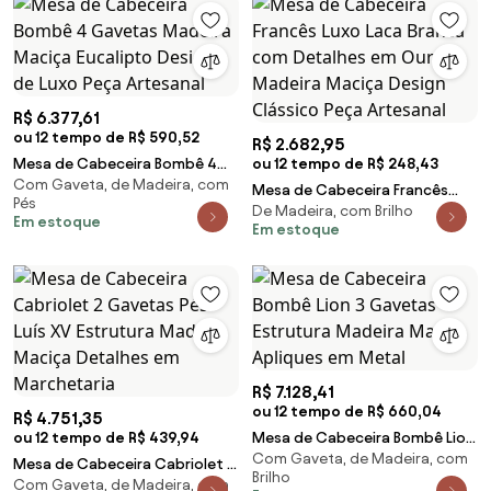
R$ 6.377,61
ou 12 tempo de R$ 590,52
R$ 2.682,95
Mesa de Cabeceira Bombê 4
ou 12 tempo de R$ 248,43
Com Gaveta, de Madeira, com
Gavetas Madeira Maciça
Mesa de Cabeceira Francês
Pés
Eucalipto Design de Luxo Peça
De Madeira, com Brilho
Luxo Laca Branca com Detalhes
Em estoque
Artesanal
Em estoque
em Ouro Madeira Maciça
Design Clássico Peça Artesanal
R$ 7.128,41
ou 12 tempo de R$ 660,04
R$ 4.751,35
ou 12 tempo de R$ 439,94
Mesa de Cabeceira Bombê Lion
Com Gaveta, de Madeira, com
3 Gavetas Estrutura Madeira
Mesa de Cabeceira Cabriolet 2
Brilho
Maciça Apliques em Metal
Com Gaveta, de Madeira, com
Gavetas Pés Luís XV Estrutura