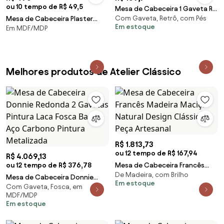
ou 10 tempo de R$ 49,5
Mesa de Cabeceira 1 Gaveta RT
Com Gaveta, Retrô, com Pés
Mesa de Cabeceira Plaster
3019 - Rosa
Em estoque
Em MDF/MDP
Rosa 45x33x53 cm
Melhores produtos de Atelier Clássico
R$ 1.813,73
ou 12 tempo de R$ 167,94
R$ 4.069,13
ou 12 tempo de R$ 376,78
Mesa de Cabeceira Francês
De Madeira, com Brilho
Madeira Maciça Natural Design
Mesa de Cabeceira Donnie
Em estoque
Clássico Peça Artesanal
Com Gaveta, Fosca, em
Redonda 2 Gavetas Pintura
MDF/MDP
Laca Fosca Base Aço Carbono
Em estoque
Pintura Metalizada