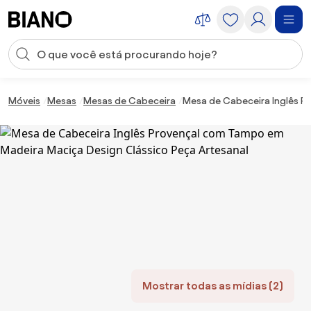
Saltar para o conteúdo
Entrada de pesquisa
Saltar para o rodapé
Móveis
Mesas
Mesas de Cabeceira
Mesa de Cabeceira Inglês P
Mostrar todas as mídias (2)