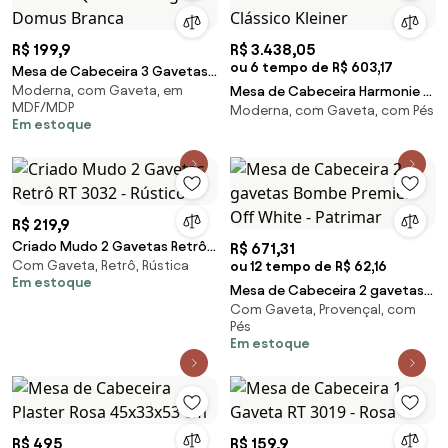
R$ 199,9
R$ 3.438,05
ou 6 tempo de R$ 603,17
Mesa de Cabeceira 3 Gavetas
Moderna, com Gaveta, em
Quarto Design Domus Branca
Mesa de Cabeceira Harmonie -
MDF/MDP
Moderna, com Gaveta, com Pés
Cinza Claire Clássico Kleiner
Em estoque
R$ 219,9
Criado Mudo 2 Gavetas Retrô
R$ 671,31
Com Gaveta, Retrô, Rústica
RT 3032 - Rústico
ou 12 tempo de R$ 62,16
Em estoque
Mesa de Cabeceira 2 gavetas
Com Gaveta, Provençal, com
Bombe Premier Off White -
Pés
Patrimar
Em estoque
R$ 495
R$ 159,9