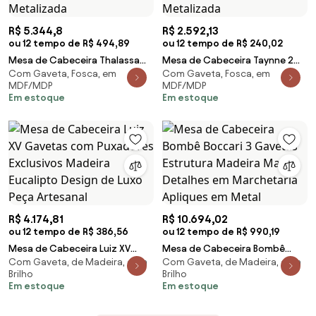
R$ 5.344,8
R$ 2.592,13
ou 12 tempo de R$ 494,89
ou 12 tempo de R$ 240,02
Mesa de Cabeceira Thalassa
Mesa de Cabeceira Taynne 2
Com Gaveta, Fosca, em
Com Gaveta, Fosca, em
Oval 3 Gavetas Pintura Laca
Gavetas Pintura Laca Fosca
MDF/MDP
MDF/MDP
Fosca Base Aço Carbono
Base Aço Carbono Pintura
Em estoque
Em estoque
Pintura Metalizada
Metalizada
R$ 4.174,81
R$ 10.694,02
ou 12 tempo de R$ 386,56
ou 12 tempo de R$ 990,19
Mesa de Cabeceira Luiz XV
Mesa de Cabeceira Bombê
Com Gaveta, de Madeira, com
Com Gaveta, de Madeira, com
Gavetas com Puxadores
Boccari 3 Gavetas Estrutura
Brilho
Brilho
Exclusivos Madeira Eucalipto
Madeira Maciça Detalhes em
Em estoque
Em estoque
Design de Luxo Peça Artesanal
Marchetaria Apliques em Metal