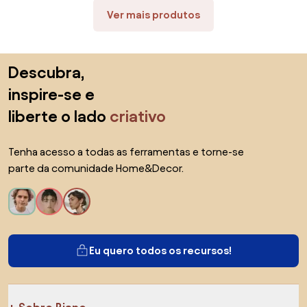
Ver mais produtos
Saltar para o topo
Descubra,
inspire-se e
liberte o lado
criativo
Tenha acesso a todas as ferramentas e torne-se
parte da comunidade Home&Decor.
Eu quero todos os recursos!