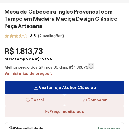
Mesa de Cabeceira Inglês Provençal com
Tampo em Madeira Maciça Design Clássico
Peça Artesanal
3,5
(2 avaliações)
R$ 1.813,73
ou 12 tempo de R$ 167,94
Melhor preço dos últimos 30 dias:
R$ 1.813,73
Ver histórico de preços
Visitar loja Atelier Clássico
Gostei
Comparar
Preço monitorado
Disponibilidade
Em estoque