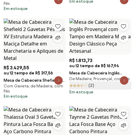
Em estoque
Pés
Madeira Maciça Detalhes em
Em estoque
Marchetaria
R$ 1.813,73
ou 12 tempo de R$ 167,94
R$ 3.429,55
ou 12 tempo de R$ 317,56
Mesa de Cabeceira Inglês
De Madeira, Provençal, com Pés
Provençal com Tampo em
Mesa de Cabeceira Shefield 2
Madeira Maciça Design
(2)
Com Gaveta, de Madeira, com
Gavetas Pés Luís XV Estrutura
Pés
Clássico Peça Artesanal
Em estoque
Madeira Maciça Detalhe em
Em estoque
Marchetaria e Apliques de
Metal