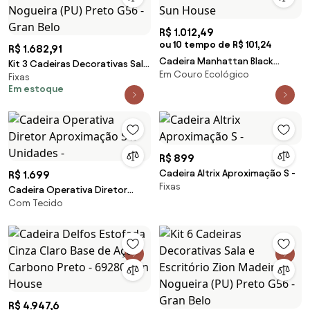
R$ 1.012,49
ou 10 tempo de R$ 101,24
R$ 1.682,91
Cadeira Manhattan Black
Kit 3 Cadeiras Decorativas Sala
Em Couro Ecológico
Diretor Caramelo Base Aço
Fixas
e Escritório Zion Madeira
Em estoque
Cromado Preto - 73557 Sun
Nogueira (PU) Preto G56 - Gran
House
Belo
R$ 899
Cadeira Altrix Aproximação S -
R$ 1.699
Fixas
Cadeira Operativa Diretor
Com Tecido
Aproximação S 2 Unidades -
R$ 4.947,6