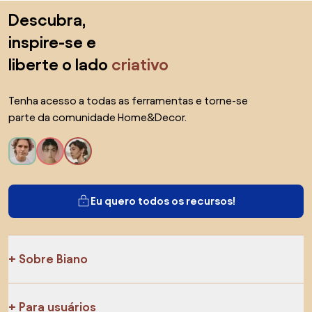
Saltar para o topo
Descubra,
inspire-se e
liberte o lado
criativo
Tenha acesso a todas as ferramentas e torne-se
parte da comunidade Home&Decor.
Eu quero todos os recursos!
Sobre Biano
Para usuários