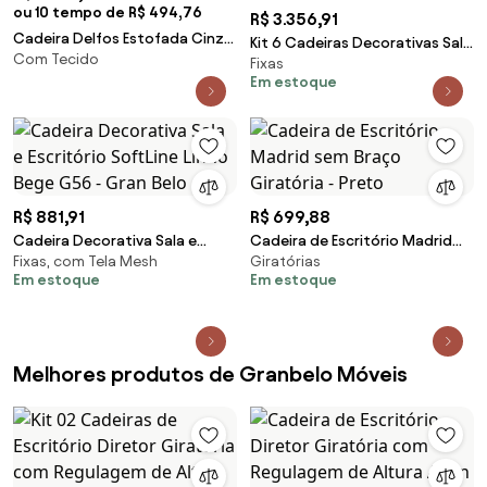
ou 10 tempo de R$ 494,76
R$ 3.356,91
Cadeira Delfos Estofada Cinza
Kit 6 Cadeiras Decorativas Sala
Com Tecido
Claro Base de Aço Carbono
Fixas
e Escritório Zion Madeira
Preto - 69280 Sun House
Em estoque
Nogueira (PU) Preto G56 - Gran
Belo
R$ 881,91
R$ 699,88
Cadeira Decorativa Sala e
Cadeira de Escritório Madrid
Fixas, com Tela Mesh
Giratórias
Escritório SoftLine Linho Bege
sem Braço Giratória - Preto
Em estoque
Em estoque
G56 - Gran Belo
Melhores produtos de Granbelo Móveis