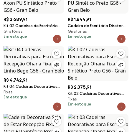
R$ 3.689,91
R$ 1.844,91
Kit 02 Cadeiras de Escritório
Cadeira de Escritório Diretor
Giratórias
Giratórias
Diretor Giratória com
Giratória com Regulagem de
Em estoque
Em estoque
Regulagem de Altura Akon PU
Altura Akon PU Sintético Preto
Sintético Preto G56 - Gran Belo
G56 - Gran Belo
R$ 4.742,91
Kit 04 Cadeiras Decorativas
R$ 2.375,91
Fixas
para Escritório Recepção
Kit 02 Cadeiras Decorativas
Em estoque
Ohana Fixa Linho Bege G56 -
Fixas
para Escritório Recepção
Gran Belo
Em estoque
Ohana Fixa PU Sintético Preto
G56 - Gran Belo