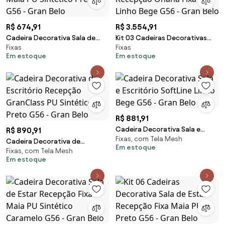
R$ 674,91
R$ 3.554,91
Cadeira Decorativa Sala de
Kit 03 Cadeiras Decorativas
Fixas
Fixas
Estar Recepção Fixa Maia PU
para Escritório Recepção
Em estoque
Em estoque
Sintético Preto G56 - Gran Belo
Ohana Fixa Linho Bege G56 -
Gran Belo
R$ 881,91
Cadeira Decorativa Sala e
R$ 890,91
Fixas, com Tela Mesh
Escritório SoftLine Linho Bege
Cadeira Decorativa de
Em estoque
G56 - Gran Belo
Fixas, com Tela Mesh
Escritório Recepção GranClass
Em estoque
PU Sintético Preto G56 - Gran
Belo