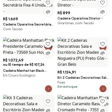
R$ 899
Cadeira Operativa Diretor -
R$ 1.669
Giratórias, com Tecido
Cadeira Operativa Secretária
Com Tecido
Fixa 4 Unidades -
R$ 1.072,49
ou 10 tempo de R$ 107,24
Cadeira Manhattan Black
R$ 1.124,91
Em Couro Ecológico
Presidente Caramelo Base
Kit 2 Cadeiras Decorativas Sala
Preta - 73569 Sun House
Fixas
e Escritório Zion Madeira
Em estoque
Nogueira (PU) Preto G56 - Gran
Belo