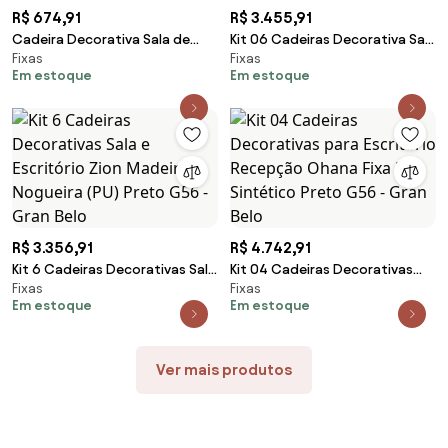
R$ 674,91
R$ 3.455,91
Cadeira Decorativa Sala de
Kit 06 Cadeiras Decorativa Sala
Fixas
Fixas
Estar Recepção Fixa Maia PU
de Estar Recepção Fixa Maia PU
Em estoque
Em estoque
Sintético Caramelo G56 - Gran
Preto G56 - Gran Belo
Belo
R$ 3.356,91
R$ 4.742,91
Kit 6 Cadeiras Decorativas Sala
Kit 04 Cadeiras Decorativas
Fixas
Fixas
e Escritório Zion Madeira
para Escritório Recepção
Em estoque
Em estoque
Nogueira (PU) Preto G56 - Gran
Ohana Fixa PU Sintético Preto
Belo
G56 - Gran Belo
Ver mais produtos