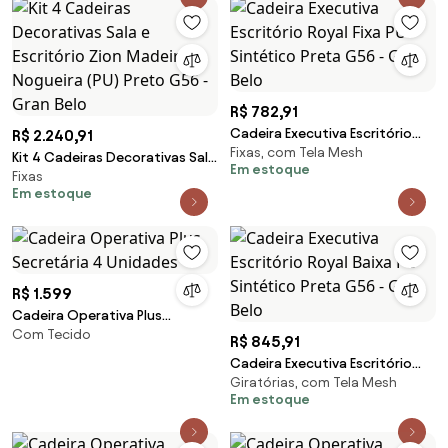
R$ 782,91
Cadeira Executiva Escritório
R$ 2.240,91
Fixas, com Tela Mesh
Royal Fixa PU Sintético Preta
Kit 4 Cadeiras Decorativas Sala
Em estoque
G56 - Gran Belo
Fixas
e Escritório Zion Madeira
Em estoque
Nogueira (PU) Preto G56 - Gran
Belo
R$ 1.599
Cadeira Operativa Plus
Com Tecido
Secretária 4 Unidades -
R$ 845,91
Cadeira Executiva Escritório
Giratórias, com Tela Mesh
Royal Baixa PU Sintético Preta
Em estoque
G56 - Gran Belo