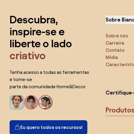
Saltar para o topo
Descubra,
Sobre Bian
inspire-se e
Sobre nós
liberte o lado
Carreira
Contato
criativo
Mídia
Característ
Tenha acesso a todas as ferramentas
e torne-se
parte da comunidade Home&Decor.
Certifique
Produto
Eu quero todos os recursos!