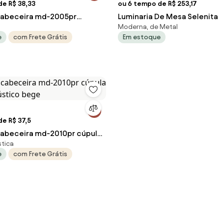
de R$ 38,33
ou 6 tempo de R$ 253,17
cabeceira md-2005pr
Luminaria De Mesa Selenita 
Moderna, de Metal
tecido cinza
Equilibrio - MARROM
e
com Frete Grátis
Em estoque
e R$ 37,5
cabeceira md-2010pr cúpula
tica
rústico bege
e
com Frete Grátis