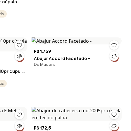
 cúpula
is
R$ 1.759
Abajur Accord Facetado -
De Madeira
10pr cúpula
is
R$ 172,5