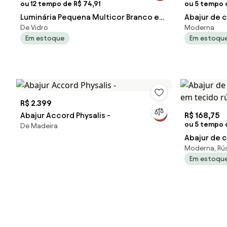
ou 12 tempo de R$ 74,91
ou 5 tempo 
Luminária Pequena Multicor Branco e
Abajur de 
De Vidro
Moderna
Roxo Murano Cristais Cadoro
cúpula em 
Em estoque
Em estoqu
R$ 2.399
Abajur Accord Physalis -
R$ 168,75
ou 5 tempo d
De Madeira
Abajur de 
Moderna, Rús
em tecido 
Em estoqu