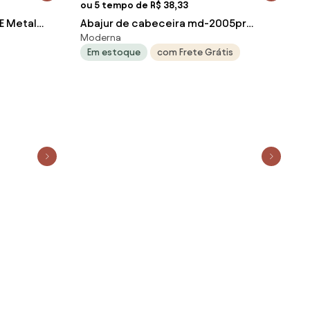
ou 5 tempo de R$ 38,33
E Metal
Abajur de cabeceira md-2005pr
Moderna
cúpula em tecido palha
Em estoque
com Frete Grátis