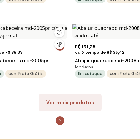
R$ 191,25
de R$ 38,33
ou 6 tempo de R$ 35,42
cabeceira md-2005pr
Abajur quadrado md-2008br
Moderna
tecido ny-jornal
tecido café
e
com Frete Grátis
Em estoque
com Frete Grát
Ver mais produtos