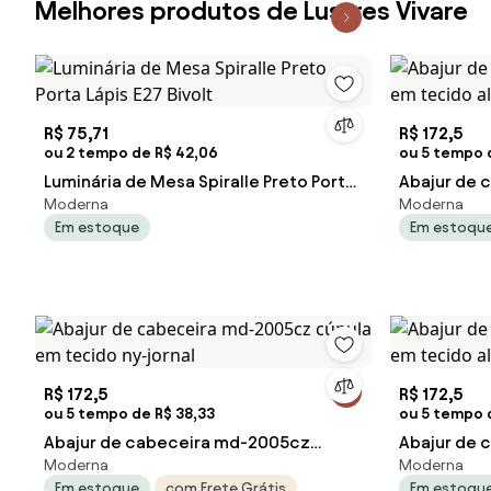
Melhores produtos de Lustres Vivare
R$ 75,71
R$ 172,5
ou 2 tempo de R$ 42,06
ou 5 tempo 
Luminária de Mesa Spiralle Preto Porta
Abajur de 
Moderna
Moderna
Lápis E27 Bivolt
cúpula em 
Em estoque
Em estoqu
R$ 172,5
R$ 172,5
ou 5 tempo de R$ 38,33
ou 5 tempo 
Abajur de cabeceira md-2005cz
Abajur de 
Moderna
Moderna
cúpula em tecido ny-jornal
cúpula em 
Em estoque
com Frete Grátis
Em estoqu