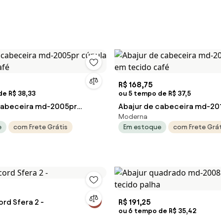
R$ 168,75
de R$ 38,33
ou 5 tempo de R$ 37,5
cabeceira md-2005pr
Abajur de cabeceira md-20
Moderna
tecido café
em tecido café
e
com Frete Grátis
Em estoque
com Frete Grát
rd Sfera 2 -
R$ 191,25
ou 6 tempo de R$ 35,42