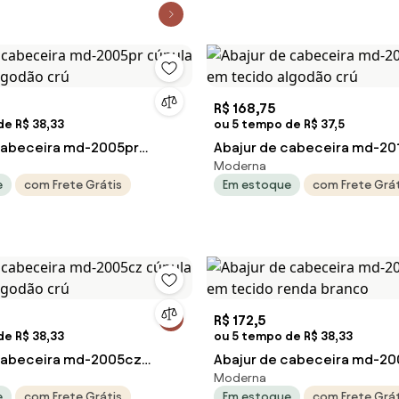
R$ 168,75
de R$ 38,33
ou 5 tempo de R$ 37,5
cabeceira md-2005pr
Abajur de cabeceira md-20
Moderna
tecido algodão crú
em tecido algodão crú
e
com Frete Grátis
Em estoque
com Frete Grát
R$ 172,5
de R$ 38,33
ou 5 tempo de R$ 38,33
cabeceira md-2005cz
Abajur de cabeceira md-20
Moderna
tecido algodão crú
cúpula em tecido renda br
e
com Frete Grátis
Em estoque
com Frete Grát