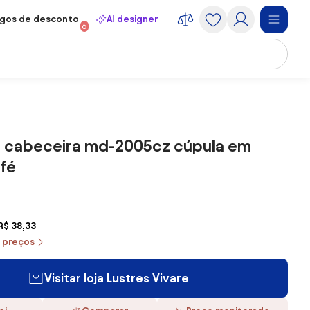
gos de desconto
AI designer
6
e cabeceira md-2005cz cúpula em
fé
R$ 38,33
e preços
Visitar loja Lustres Vivare