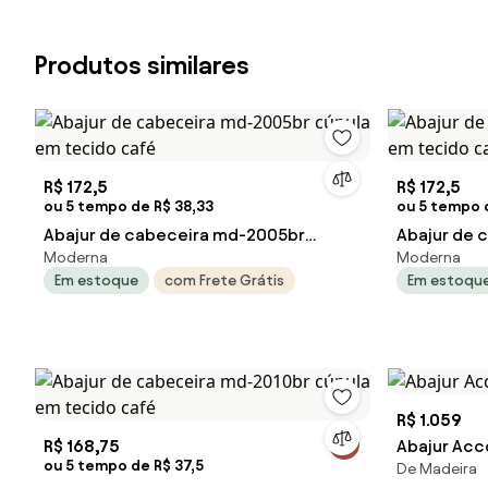
Produtos similares
R$ 172,5
R$ 172,5
ou 5 tempo de R$ 38,33
ou 5 tempo 
Abajur de cabeceira md-2005br
Abajur de 
Moderna
Moderna
cúpula em tecido café
cúpula em 
Em estoque
com Frete Grátis
Em estoqu
R$ 1.059
R$ 168,75
Abajur Acco
ou 5 tempo de R$ 37,5
De Madeira