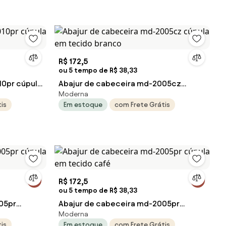
R$ 172,5
ou 5 tempo de R$ 38,33
10pr cúpula
Abajur de cabeceira md-2005cz
Moderna
cúpula em tecido branco
is
Em estoque
com Frete Grátis
R$ 172,5
ou 5 tempo de R$ 38,33
05pr
Abajur de cabeceira md-2005pr
Moderna
anco
cúpula em tecido café
is
Em estoque
com Frete Grátis