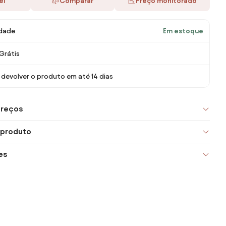
ei
Comparar
Preço monitorado
idade
Em estoque
Grátis
devolver o produto em até 14 dias
preços
 produto
es