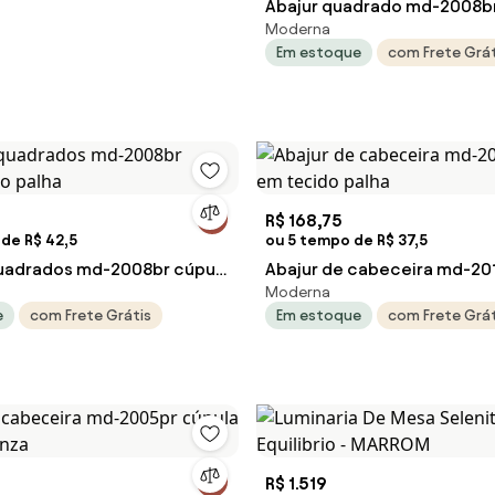
Abajur quadrado md-2008br
Moderna
tecido palha
Em estoque
com Frete Grát
R$ 168,75
de R$ 42,5
ou 5 tempo de R$ 37,5
uadrados md-2008br cúpula
Abajur de cabeceira md-20
Moderna
ha
em tecido palha
e
com Frete Grátis
Em estoque
com Frete Grát
R$ 1.519