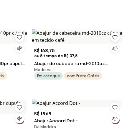
R$ 168,75
ou 5 tempo de R$ 37,5
10pr cúpula
Abajur de cabeceira md-2010cz
Moderna
cúpula em tecido café
is
Em estoque
com Frete Grátis
R$ 1.969
Abajur Accord Dot -
De Madeira