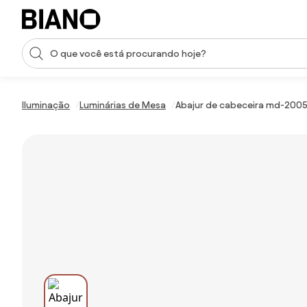
Saltar para o conteúdo
Entrada de pesquisa
Saltar para o rodapé
Iluminação
Luminárias de Mesa
Abajur de cabeceira md-2005