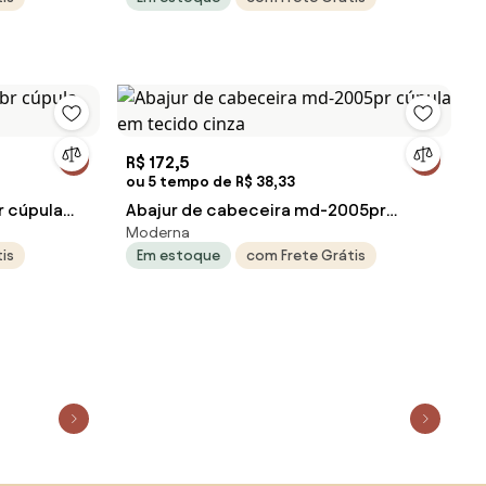
R$ 172,5
ou 5 tempo de R$ 38,33
 cúpula
Abajur de cabeceira md-2005pr
Moderna
cúpula em tecido cinza
is
Em estoque
com Frete Grátis