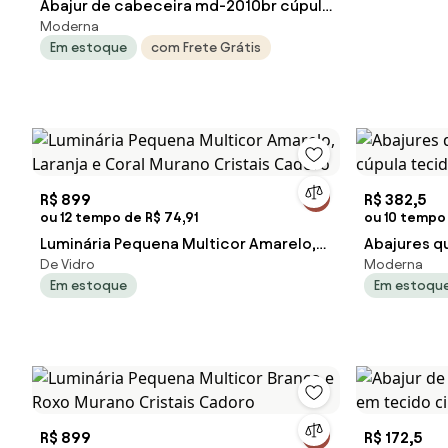
Abajur de cabeceira md-2010br cúpula
Moderna
em tecido café
Em estoque
com Frete Grátis
R$ 899
R$ 382,5
ou 12 tempo de R$ 74,91
ou 10 tempo 
Luminária Pequena Multicor Amarelo,
Abajures q
De Vidro
Moderna
Laranja e Coral Murano Cristais Cadoro
tecido pal
Em estoque
Em estoqu
R$ 899
R$ 172,5