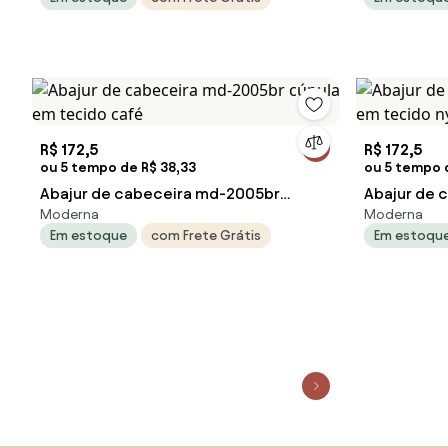
R$ 172,5
R$ 172,5
ou 5 tempo de R$ 38,33
ou 5 tempo 
Abajur de cabeceira md-2005br
Abajur de 
Moderna
Moderna
cúpula em tecido café
cúpula em 
Em estoque
com Frete Grátis
Em estoqu