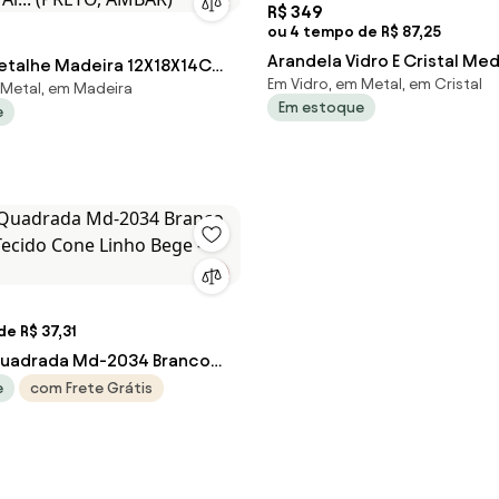
R$ 349
ou 4 tempo de R$ 87,25
Arandela Vidro E Cristal Med
etalhe Madeira 12X18X14Cm
Em Vidro, em Metal, em Cristal
AMBAR
 Metal, em Madeira
bo Ø10Cm 01Xg9 | Old Ar...
Em estoque
e
BAR)
e R$ 37,31
Quadrada Md-2034 Branco
Tecido Cone Linho Bege -
e
com Frete Grátis