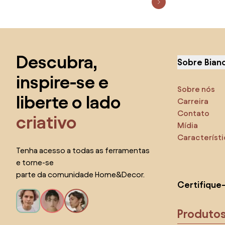
Saltar para o topo
Descubra,
Sobre Bian
inspire-se e
Sobre nós
liberte o lado
Carreira
Contato
criativo
Mídia
Característ
Tenha acesso a todas as ferramentas
e torne-se
parte da comunidade Home&Decor.
Certifique
Produto