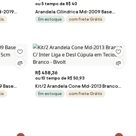
ou 5 tempo de R$ 40
d-2019
Arandela Cilindrica Md-2009 Base
 Cúpula em
Cinza Cúpula em Tecido 14x15cm Palha
is
Em estoque
com Frete Grátis
- Bivolt
R$ 458,36
ou 10 tempo de R$ 50,93
9 Base
Kit/2 Arandela Cone Md-2013 Branco
x15cm
C/ Inter Liga e Desl Cúpula em Tecido
is
Em estoque
com Frete Grátis
Branco - Bivolt