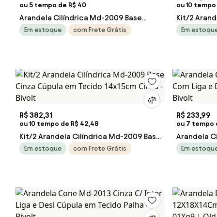
ou 5 tempo de R$ 40
ou 10 tempo
Arandela Cilíndrica Md-2009 Base
Kit/2 Aran
Cinza Cúpula em Tecido 14x15cm Linho
Cinza Cúpu
Em estoque
com Frete Grátis
Em estoqu
Bege - Bivolt
Rustico Beg
R$ 382,31
R$ 233,99
ou 10 tempo de R$ 42,48
ou 7 tempo d
Kit/2 Arandela Cilíndrica Md-2009 Base
Arandela C
Cinza Cúpula em Tecido 14x15cm
Com Liga e 
Em estoque
com Frete Grátis
Em estoqu
Cinza - Bivolt
Bivolt