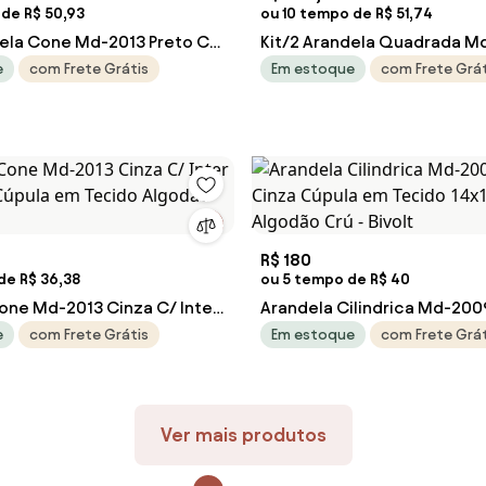
 de R$ 50,93
ou 10 tempo de R$ 51,74
dela Cone Md-2013 Preto C/
Kit/2 Arandela Quadrada M
e Desl Cúpula em Tecido
Branco C/ Inter Liga e Desl
e
com Frete Grátis
Em estoque
com Frete Grát
- Bivolt
Tecido Algodão Crú - Bivolt
R$ 180
de R$ 36,38
ou 5 tempo de R$ 40
one Md-2013 Cinza C/ Inter
Arandela Cilindrica Md-200
l Cúpula em Tecido Algodão
Cinza Cúpula em Tecido 14
e
com Frete Grátis
Em estoque
com Frete Grát
Algodão Crú - Bivolt
Ver mais produtos