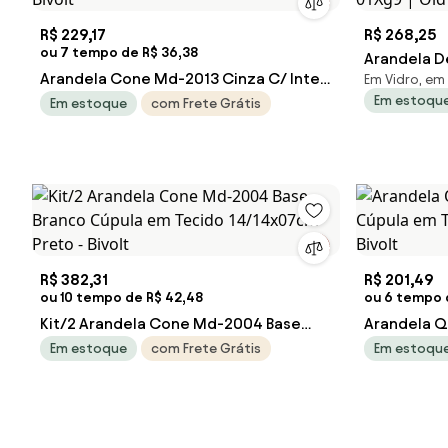
R$ 229,17
R$ 268,25
ou 7 tempo de R$ 36,38
Arandela D
Arandela Cone Md-2013 Cinza C/ Inter
Em Vidro, em
Metal E Glo
Em estoqu
Liga e Desl Cúpula em Tecido Palha -
Em estoque
com Frete Grátis
(PRETO, AM
Bivolt
R$ 382,31
R$ 201,49
ou 10 tempo de R$ 42,48
ou 6 tempo d
Kit/2 Arandela Cone Md-2004 Base
Arandela 
Branco Cúpula em Tecido 14/14x07cm
Cúpula em 
Em estoque
com Frete Grátis
Em estoqu
Preto - Bivolt
Bivolt