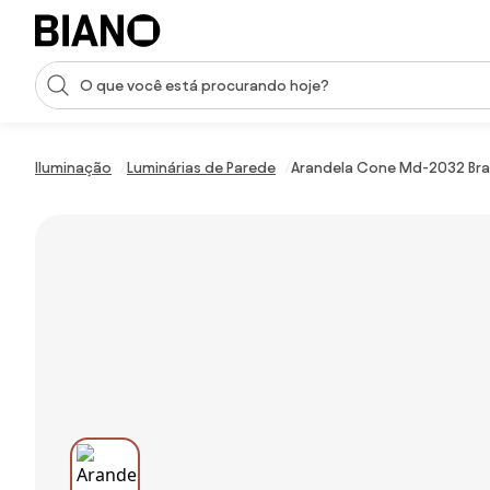
Saltar para o conteúdo
Entrada de pesquisa
Saltar para o rodapé
Iluminação
Luminárias de Parede
Arandela Cone Md-2032 Branc