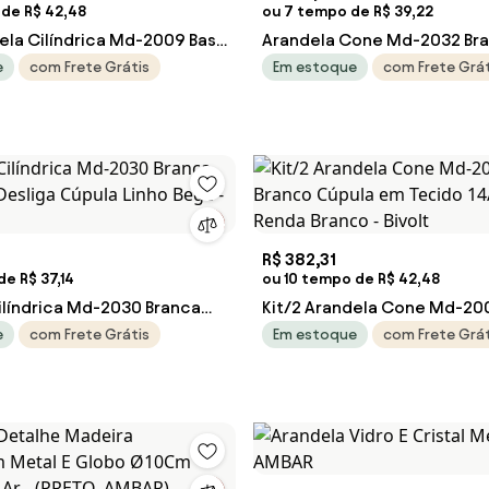
 de R$ 42,48
ou 7 tempo de R$ 39,22
dela Cilíndrica Md-2009 Base
Arandela Cone Md-2032 Br
la em Tecido 14x15cm
Inter Liga e Desl Cúpula em
e
com Frete Grátis
Em estoque
com Frete Grát
e - Bivolt
Rustico Bege - Bivolt
R$ 382,31
e R$ 37,14
ou 10 tempo de R$ 42,48
ilíndrica Md-2030 Branca
Kit/2 Arandela Cone Md-20
Desliga Cúpula Linho Bege -
Branco Cúpula em Tecido 
e
com Frete Grátis
Em estoque
com Frete Grát
Renda Branco - Bivolt