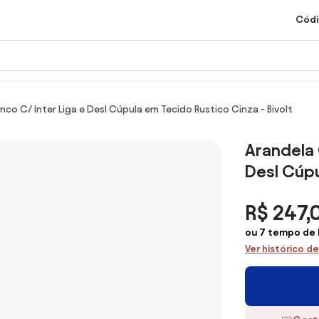
Códi
o C/ Inter Liga e Desl Cúpula em Tecido Rustico Cinza - Bivolt
Arandela 
Desl Cúpu
R$ 247,
ou 7 tempo de 
Ver histórico d