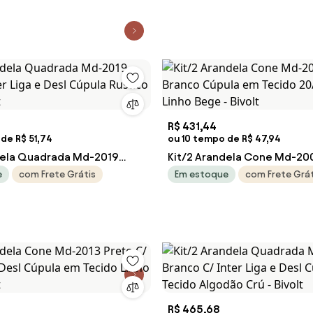
R$ 431,44
de R$ 51,74
ou 10 tempo de R$ 47,94
dela Quadrada Md-2019
Kit/2 Arandela Cone Md-20
ter Liga e Desl Cúpula
Branco Cúpula em Tecido 
e
com Frete Grátis
Em estoque
com Frete Grát
e - Bivolt
Linho Bege - Bivolt
R$ 465,68