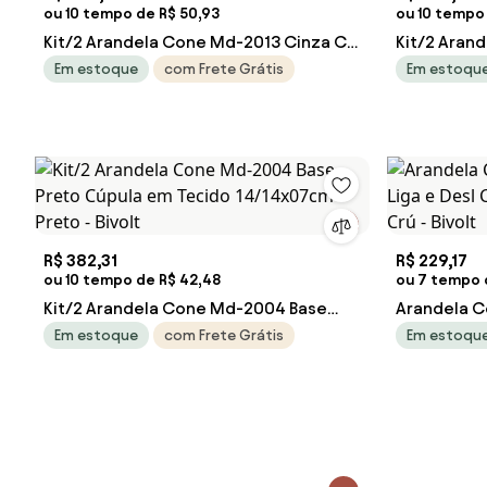
ou 10 tempo de R$ 50,93
ou 10 tempo
Kit/2 Arandela Cone Md-2013 Cinza C/
Kit/2 Aran
Inter Liga e Desl Cúpula em Tecido Ny-
Inter Liga 
Em estoque
com Frete Grátis
Em estoqu
Jornal - Bivolt
Linho Bege 
R$ 382,31
R$ 229,17
ou 10 tempo de R$ 42,48
ou 7 tempo 
Kit/2 Arandela Cone Md-2004 Base
Arandela C
Preto Cúpula em Tecido 14/14x07cm
Liga e Des
Em estoque
com Frete Grátis
Em estoqu
Preto - Bivolt
Crú - Bivolt