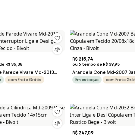
R$ 215,74
de R$ 36,38
ou 6 tempo de R$ 39,95
e Parede Vivare Md-2013
Arandela Cone Md-2007 Ba
nterruptor Liga e Desliga
Cúpula em Tecido 20/08x18
e
com Frete Grátis
Em estoque
com Frete Grát
ecido - Bivolt
Cinza - Bivolt
R$ 247,09