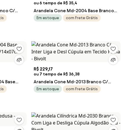
ou 6 tempo de R$ 35,4
anco C/
Arandela Cone Md-2004 Base Branco
 Tecido
Cúpula em Tecido 14/14x07cm Rustico
is
Em estoque
com Frete Grátis
Cinza - Bivolt
R$ 229,17
ou 7 tempo de R$ 36,38
04 Base
Arandela Cone Md-2013 Branco C/
14/14x07cm
Inter Liga e Desl Cúpula em Tecido
is
Em estoque
com Frete Grátis
Palha - Bivolt