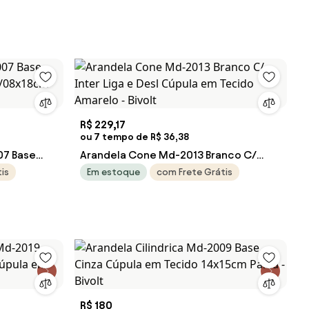
R$ 229,17
ou 7 tempo de R$ 36,38
07 Base
Arandela Cone Md-2013 Branco C/
20/08x18cm
Inter Liga e Desl Cúpula em Tecido
is
Em estoque
com Frete Grátis
Amarelo - Bivolt
R$ 180