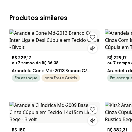
Produtos similares
R$ 229,17
R$ 229,17
ou 7 tempo de R$ 36,38
ou 7 tempo 
Arandela Cone Md-2013 Branco C/
Arandela d
Inter Liga e Desl Cúpula em Tecido
Cinza Com I
Em estoque
com Frete Grátis
Em estoqu
Cinza - Bivolt
Cúpula em T
R$ 180
R$ 382,31