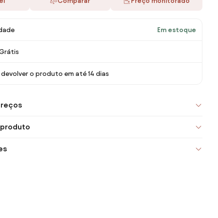
ei
Comparar
Preço monitorado
idade
Em estoque
Grátis
devolver o produto em até 14 dias
preços
 produto
es