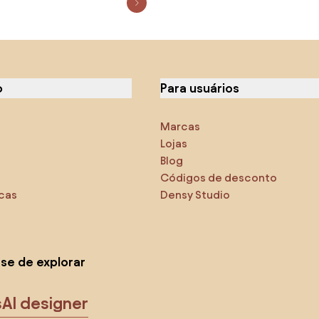
o
Para usuários
Marcas
Lojas
Blog
Códigos de desconto
icas
Densy Studio
-se de explorar
s
AI designer