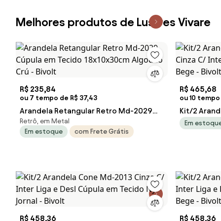
Melhores produtos de Lustres Vivare
R$ 235,84
R$ 465,68
ou 7 tempo de R$ 37,43
ou 10 tempo 
Arandela Retangular Retro Md-2029
Kit/2 Aran
Retrô, em Metal
Cúpula em Tecido 18x10x30cm
Cinza C/ In
Em estoqu
Em estoque
com Frete Grátis
Algodão Crú - Bivolt
Rustico Beg
R$ 458,36
R$ 458,36