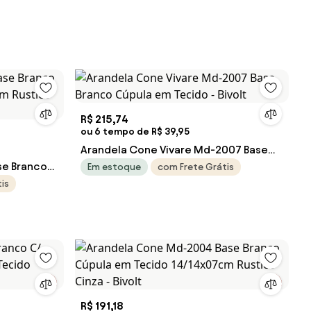
R$ 215,74
ou 6 tempo de R$ 39,95
Arandela Cone Vivare Md-2007 Base
se Branco
Branco Cúpula em Tecido - Bivolt
Em estoque
com Frete Grátis
cm Rustico
is
R$ 191,18