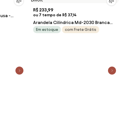
R$ 233,99
ou 7 tempo de R$ 37,14
usa -
Arandela Cilíndrica Md-2030 Branca
Com Liga e Desliga Cúpula Algodão
Em estoque
com Frete Grátis
Crú - Bivolt