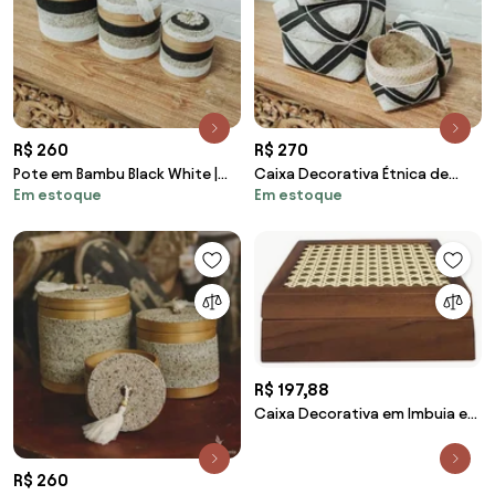
R$ 260
R$ 270
Pote em Bambu Black White |
Caixa Decorativa Étnica de
Em estoque
Em estoque
Bali
Bambu | Bali
R$ 197,88
Caixa Decorativa em Imbuia e
Palha Natural - P P
R$ 260