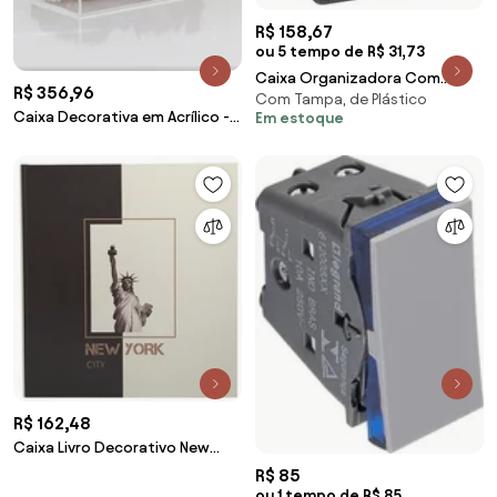
R$ 158,67
ou 5 tempo de R$ 31,73
Caixa Organizadora Com
R$ 356,96
Com Tampa, de Plástico
Tampa de Bambu (Cinza) - 18L
Caixa Decorativa em Acrílico -
Em estoque
Transparente Transparente
R$ 162,48
Caixa Livro Decorativo New
York
R$ 85
ou 1 tempo de R$ 85