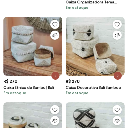
Caixa Organizadora Tema
Em estoque
Moto 45 cm C03 - D'Rossi
R$ 270
R$ 270
Caixa Étnica de Bambu | Bali
Caixa Decorativa Bali Bamboo
Em estoque
Em estoque