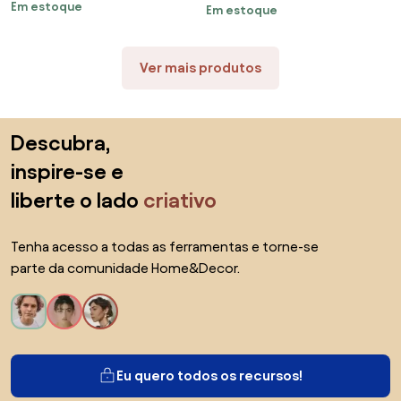
Em estoque
Em estoque
Bali
Ver mais produtos
Saltar para o topo
Descubra,
inspire-se e
liberte o lado
criativo
Tenha acesso a todas as ferramentas e torne-se
parte da comunidade Home&Decor.
Eu quero todos os recursos!