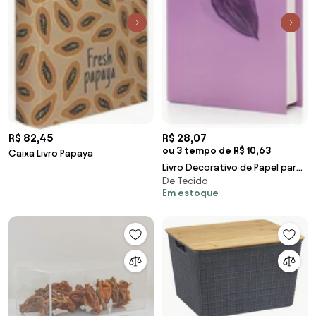
R$ 82,45
R$ 28,07
ou 3 tempo de R$ 10,63
Caixa Livro Papaya
Livro Decorativo de Papel para
De Tecido
Ornamentação Lavanda
Em estoque
27x17x5cm F04 - D'Rossi