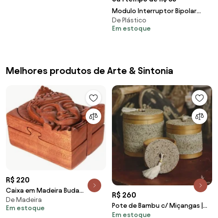
Modulo Interruptor Bipolar
De Plástico
Paralelo Cinza Pial Plus+
Em estoque
Melhores produtos de Arte & Sintonia
R$ 220
Caixa em Madeira Buda
R$ 260
De Madeira
Entalhado | Bali
Pote de Bambu c/ Miçangas |
Em estoque
Em estoque
Bali