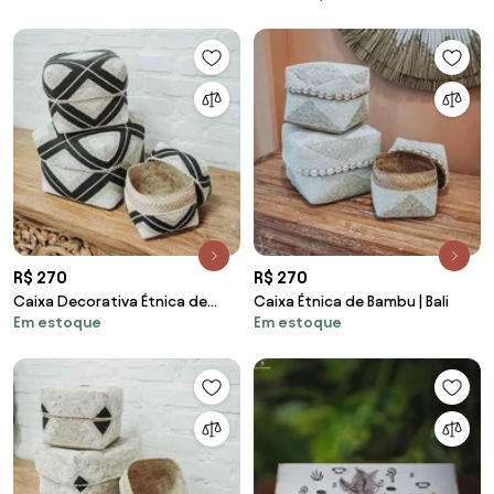
R$ 270
R$ 270
Caixa Decorativa Étnica de
Caixa Étnica de Bambu | Bali
Em estoque
Em estoque
Bambu | Bali