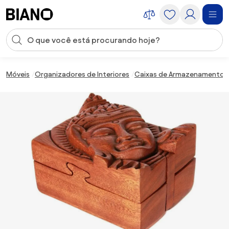
Saltar para o conteúdo
Entrada de pesquisa
Saltar para o rodapé
Móveis
Organizadores de Interiores
Caixas de Armazenamento