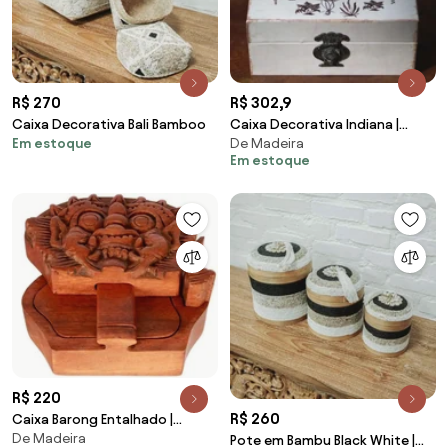
R$ 270
R$ 302,9
Caixa Decorativa Bali Bamboo
Caixa Decorativa Indiana |
Em estoque
De Madeira
Madeira Forest
Em estoque
R$ 220
R$ 260
Caixa Barong Entalhado |
De Madeira
Madeira Bali
Pote em Bambu Black White |