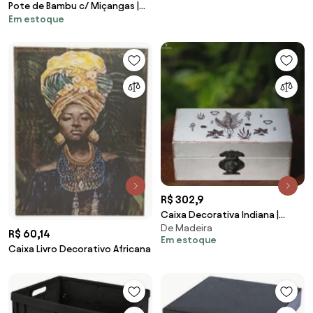
Pote de Bambu c/ Miçangas |
Em estoque
Bali
R$ 302,9
Caixa Decorativa Indiana |
De Madeira
Madeira Forest
R$ 60,14
Em estoque
Caixa Livro Decorativo Africana