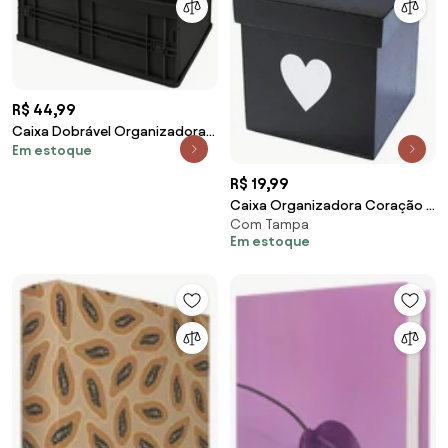
R$ 44,99
Caixa Dobrável Organizadora
Em estoque
Preta 1 Peça
R$ 19,99
Caixa Organizadora Coração 1
Com Tampa
Peça
Em estoque