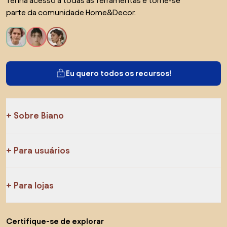
Tenha acesso a todas as ferramentas e torne-se
parte da comunidade Home&Decor.
Eu quero todos os recursos!
Sobre Biano
Para usuários
Para lojas
Certifique-se de explorar