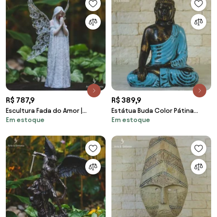
R$ 787,9
R$ 389,9
Escultura Fada do Amor |
Estátua Buda Color Pátina
Em estoque
Em estoque
Veronese
40cm