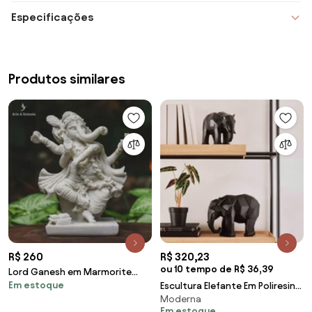
Especificações
Produtos similares
R$ 260
R$ 320,23
ou 10 tempo de R$ 36,39
Lord Ganesh em Marmorite
Em estoque
21cm
Escultura Elefante Em Poliresina
Moderna
Preto 20x25x13 cm M02 -
Em estoque