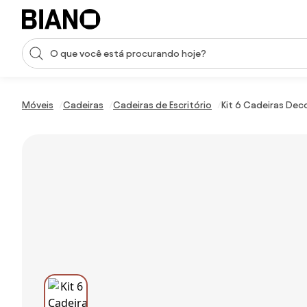
Saltar para o conteúdo
Entrada de pesquisa
Saltar para o rodapé
Móveis
Cadeiras
Cadeiras de Escritório
Kit 6 Cadeiras Deco