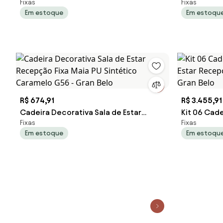
Fixas
Fixas
Recepção Fixa Maia PU Sintético Preto
Escritório
Em estoque
Em estoqu
G56 - Gran Belo
Bege G56 -
R$ 674,91
R$ 3.455,91
Cadeira Decorativa Sala de Estar
Kit 06 Cade
Fixas
Fixas
Recepção Fixa Maia PU Sintético
Estar Rece
Em estoque
Em estoqu
Caramelo G56 - Gran Belo
- Gran Belo