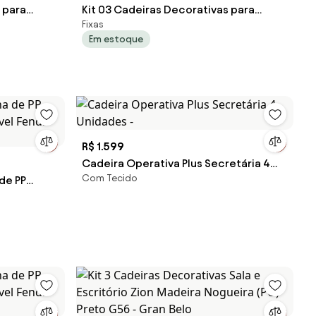
 para
Kit 03 Cadeiras Decorativas para
Fixas
Fixa PU
Escritório Recepção Ohana Fixa Linho
Em estoque
Belo
Bege G56 - Gran Belo
R$ 1.599
Cadeira Operativa Plus Secretária 4
Com Tecido
 de PP
Unidades -
el Fendi