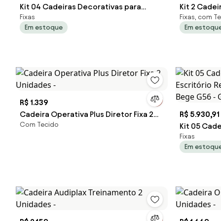
Kit 04 Cadeiras Decorativas para
Kit 2 Cadei
Fixas
Fixas, com T
Escritório Recepção Ohana Fixa PU
Escritório 
Em estoque
Em estoqu
Sintético Preto G56 - Gran Belo
Gran Belo
R$ 1.339
Cadeira Operativa Plus Diretor Fixa 2
R$ 5.930,91
Com Tecido
Unidades -
Kit 05 Cad
Fixas
Escritório
Em estoqu
Bege G56 -