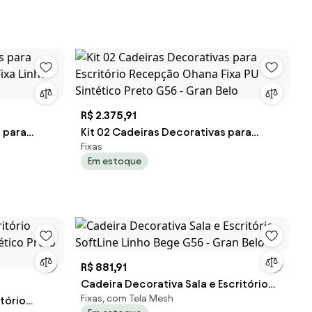
R$ 2.375,91
 para
Kit 02 Cadeiras Decorativas para
Fixas
Fixa Linho
Escritório Recepção Ohana Fixa PU
Em estoque
Sintético Preto G56 - Gran Belo
R$ 881,91
Cadeira Decorativa Sala e Escritório
Fixas, com Tela Mesh
tório
SoftLine Linho Bege G56 - Gran Belo