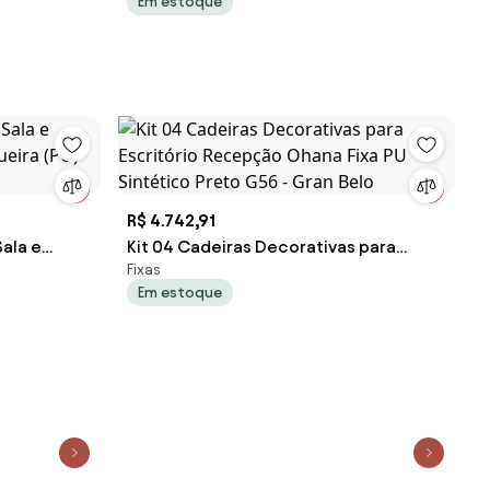
Em estoque
tético
R$ 4.742,91
Sala e
Kit 04 Cadeiras Decorativas para
Fixas
ueira (PU)
Escritório Recepção Ohana Fixa PU
Em estoque
Sintético Preto G56 - Gran Belo