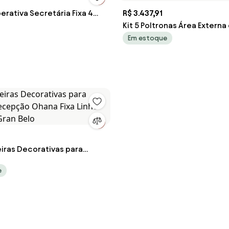
rativa Secretária Fixa 4
R$ 3.437,91
Kit 5 Poltronas Área Externa
Marina com Base Desmontáv
Em estoque
G56 - Gran Belo
eiras Decorativas para
 Recepção Ohana Fixa Linho
e
 Gran Belo