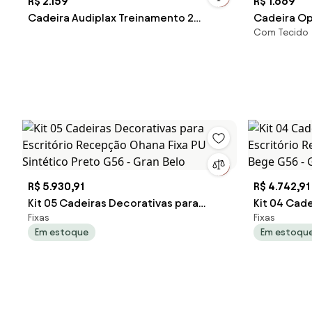
R$ 2.159
R$ 1.669
Cadeira Audiplax Treinamento 2
Cadeira Ope
Com Tecido
Unidades -
Unidades -
R$ 5.930,91
R$ 4.742,91
Kit 05 Cadeiras Decorativas para
Kit 04 Cad
Fixas
Fixas
Escritório Recepção Ohana Fixa PU
Escritório
Em estoque
Em estoqu
Sintético Preto G56 - Gran Belo
Bege G56 -