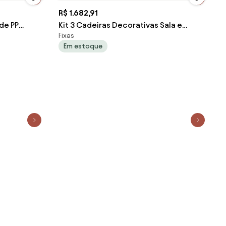
R$ 1.682,91
 de PP
Kit 3 Cadeiras Decorativas Sala e
Fixas
el Fendi
Escritório Zion Madeira Nogueira (PU)
Em estoque
Preto G56 - Gran Belo