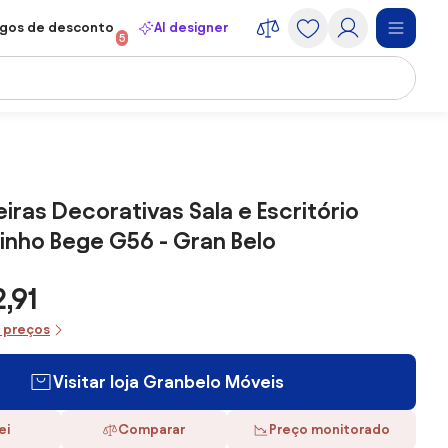
gos de desconto
AI designer
5
eiras Decorativas Sala e Escritório
Linho Bege G56 - Gran Belo
,91
e preços
Visitar loja Granbelo Móveis
ei
Comparar
Preço monitorado