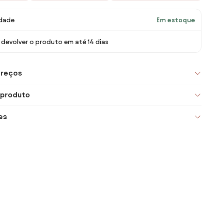
idade
Em estoque
devolver o produto em até 14 dias
preços
 produto
es