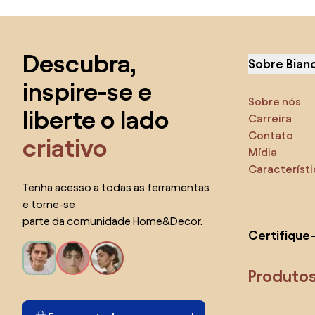
Saltar para o topo
Descubra,
Sobre Bian
inspire-se e
Sobre nós
liberte o lado
Carreira
Contato
criativo
Mídia
Característ
Tenha acesso a todas as ferramentas
e torne-se
parte da comunidade Home&Decor.
Certifique
Produto