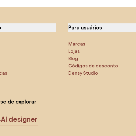
o
Para usuários
Marcas
Lojas
Blog
Códigos de desconto
icas
Densy Studio
-se de explorar
s
AI designer