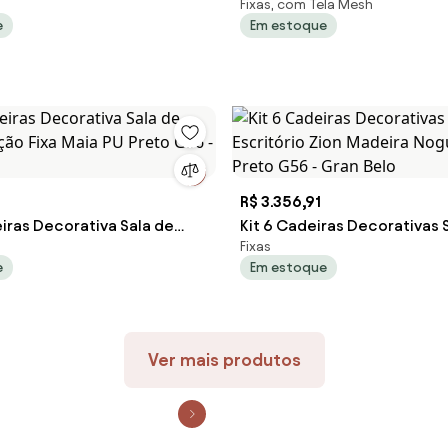
Fixas, com Tela Mesh
 Recepção Ohana Fixa Linho
Recepção GranClass PU Sin
e
Em estoque
 Gran Belo
Preto G56 - Gran Belo
R$ 3.356,91
iras Decorativa Sala de
Kit 6 Cadeiras Decorativas 
Fixas
pção Fixa Maia PU Preto G56
Escritório Zion Madeira Nog
e
Em estoque
Preto G56 - Gran Belo
Ver mais produtos