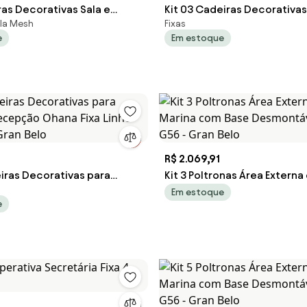
ras Decorativas Sala e
Kit 03 Cadeiras Decorativas
ela Mesh
Fixas
SoftLine Linho Bege G56 -
Escritório Recepção Ohana 
e
Em estoque
Sintético Preto G56 - Gran 
R$ 2.069,91
eiras Decorativas para
Kit 3 Poltronas Área Externa
 Recepção Ohana Fixa Linho
Marina com Base Desmontáv
Em estoque
e
 Gran Belo
G56 - Gran Belo