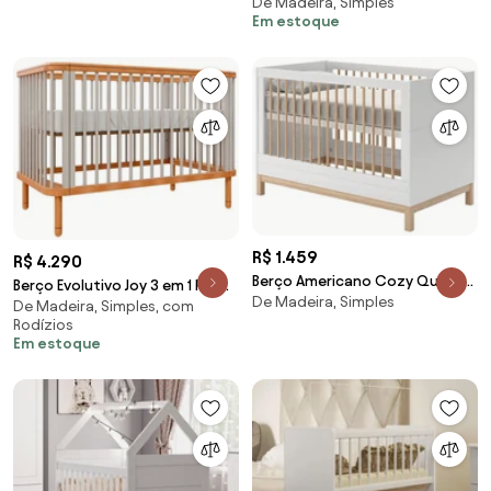
De Madeira, Simples
Regulagens Branco
Em estoque
R$ 1.459
R$ 4.290
Berço Americano Cozy Quater
Berço Evolutivo Joy 3 em 1 Pés
De Madeira, Simples
Móveis -
De Madeira, Simples, com
Madeira - Cinza
Rodízios
Em estoque