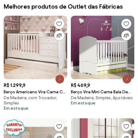
Melhores produtos de Outlet das Fábricas
R$ 1.299,9
R$ 469,9
Berço Americano Vira Cama C/
Berço Vira Mini Cama Bala De
De Madeira, com Trocador,
De Madeira, Simples, Ajustáveis
Auxiliar Trocador Gaveteiro -
Menta Henn Branco 3 Em 1
Simples
Em estoque
Branco
Em estoque