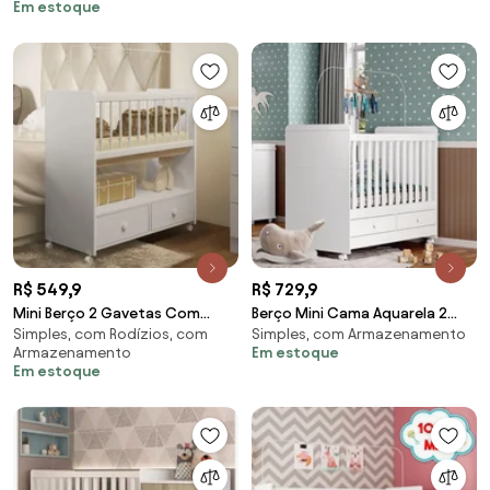
Em estoque
R$ 549,9
R$ 729,9
Mini Berço 2 Gavetas Com
Berço Mini Cama Aquarela 2
Simples, com Rodízios, com
Simples, com Armazenamento
Colchão Moisés - Branco
Gavetas - Branco
Armazenamento
Em estoque
Em estoque