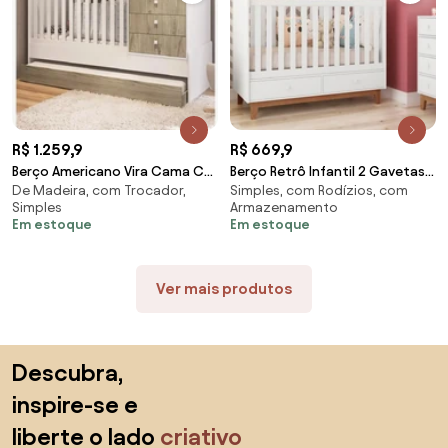
R$ 1.259,9
R$ 669,9
Berço Americano Vira Cama C/
Berço Retrô Infantil 2 Gavetas e
De Madeira, com Trocador,
Simples, com Rodízios, com
Auxiliar Trocador Gaveteiro -
2 Regulagens - Branco
Simples
Armazenamento
Branco/Montreal
Em estoque
Em estoque
Ver mais produtos
Saltar para o topo
Descubra,
inspire-se e
liberte o lado
criativo