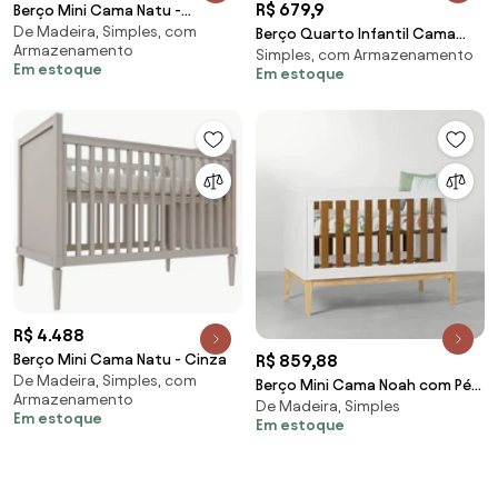
R$ 679,9
Berço Mini Cama Natu -
De Madeira, Simples, com
Capuccino
Berço Quarto Infantil Cama
Armazenamento
Simples, com Armazenamento
Montessori Meu Fofinho -
Em estoque
Em estoque
Branco
R$ 4.488
R$ 859,88
Berço Mini Cama Natu - Cinza
De Madeira, Simples, com
Berço Mini Cama Noah com Pés
Armazenamento
De Madeira, Simples
Square Natural - Branco e
Em estoque
Em estoque
Savana