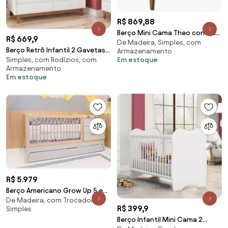
R$ 869,88
Berço Mini Cama Theo com Pés
R$ 669,9
De Madeira, Simples, com
Square Mel - Branco Fosco
Berço Retrô Infantil 2 Gavetas e
Armazenamento
Em estoque
Simples, com Rodízios, com
2 Regulagens - Branco
Armazenamento
Em estoque
R$ 5.979
Berço Americano Grow Up 5 em
De Madeira, com Trocador,
1 Quater Móveis
R$ 399,9
Simples
Berço Infantil Mini Cama 2