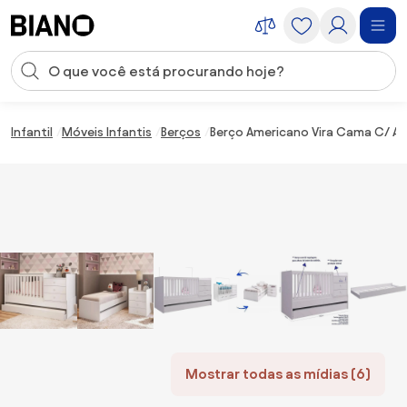
Saltar para o conteúdo
Entrada de pesquisa
Saltar para o rodapé
Infantil
Móveis Infantis
Berços
Berço Americano Vira Cama C/ Aux
Mostrar todas as mídias (6)