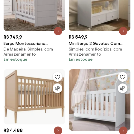
R$ 749,9
R$ 549,9
Berço Montessoriano
Mini Berço 2 Gavetas Com
De Madeira, Simples, com
Simples, com Rodízios, com
Americano De Mdf Cabana -
Colchão Moisés - Branco
Armazenamento
Armazenamento
Branco HP
Em estoque
Em estoque
R$ 4.488