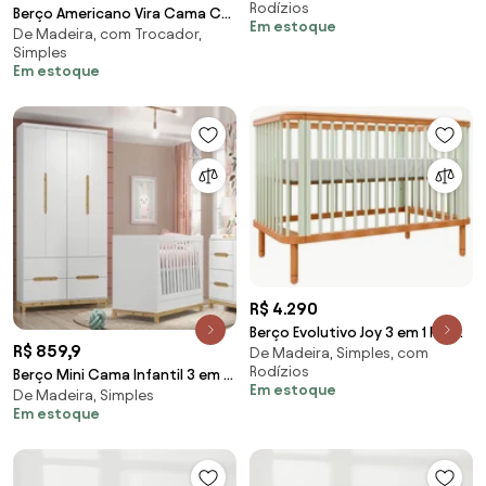
Rodízios
Berço Americano Vira Cama C/
Em estoque
De Madeira, com Trocador,
Auxiliar Trocador Gaveteiro -
Simples
Branco/Montreal
Em estoque
R$ 4.290
Berço Evolutivo Joy 3 em 1 Pés
R$ 859,9
De Madeira, Simples, com
Madeira - Verde Old
Rodízios
Berço Mini Cama Infantil 3 em 1
Em estoque
De Madeira, Simples
Alegria Henn Branco
Em estoque