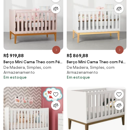
R$ 919,88
R$ 869,88
Berço Mini Cama Theo com Pés
Berço Mini Cama Theo com Pés
De Madeira, Simples, com
De Madeira, Simples, com
Square Mel - Rosa
Square Natural - Branco Fosco
Armazenamento
Armazenamento
Em estoque
Em estoque