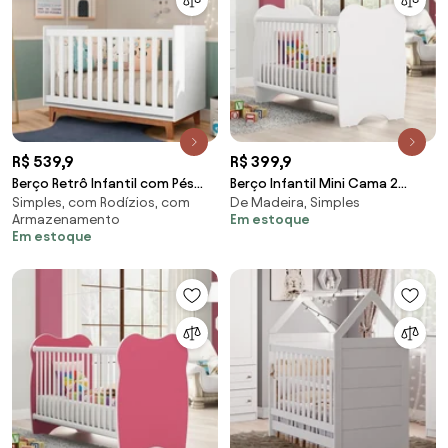
R$ 539,9
R$ 399,9
Berço Retrô Infantil com Pés
Berço Infantil Mini Cama 2
Simples, com Rodízios, com
De Madeira, Simples
Retrô e 2 Regulagens - Branco
Regulagens Branco
Armazenamento
Em estoque
Em estoque