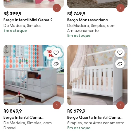
R$ 399,9
R$ 749,9
Berço Infantil Mini Cama 2
Berço Montessoriano
De Madeira, Simples
De Madeira, Simples, com
Regulagens Rosa
Americano De Mdf Cabana -
Em estoque
Armazenamento
Branco HP
Em estoque
R$ 849,9
R$ 679,9
Berço Infantil Cama
Berço Quarto Infantil Cama
De Madeira, Simples, com
Simples, com Armazenamento
Multifuncional Com 2 Criados
Montessori Meu Fofinho -
Dossel
Em estoque
Mudos
Branco