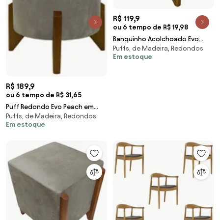
R$ 119,9
ou 6 tempo de R$ 19,98
Banquinho Acolchoado Evo
Puffs, de Madeira, Redondos
Retangular Peach Veludo em
Em estoque
Várias Cores - Verde
R$ 189,9
ou 6 tempo de R$ 31,65
Puff Redondo Evo Peach em
Puffs, de Madeira, Redondos
Veludo com Pés Escandinavo -
Em estoque
Prata - Pequeno 35cm