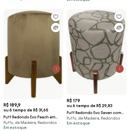
R$ 179
R$ 189,9
ou 6 tempo de R$ 29,83
ou 6 tempo de R$ 31,65
Puff Redondo Evo Seven com
Puff Redondo Evo Peach em
Puffs, de Madeira, Redondos
Pés Escandinavo - Linhas Verde
Puffs, de Madeira, Redondos
Veludo com Pés Escandinavo -
Em estoque
Em estoque
Caqui - Pequeno 35cm