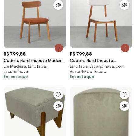
R$ 799,88
R$ 799,88
Cadeira Nord Encosto Madeira
Cadeira Nord Encosto
De Madeira, Estofada,
Estofada, Escandinava, com
- Terracota
Estofado Texture - Off White
Escandinava
Assento de Tecido
Em estoque
Em estoque