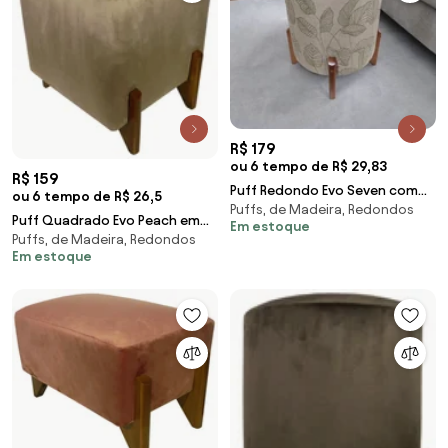
R$ 179
ou 6 tempo de R$ 29,83
R$ 159
Puff Redondo Evo Seven com
ou 6 tempo de R$ 26,5
Puffs, de Madeira, Redondos
Pés Escandinavo - Folhas Verdes
Puff Quadrado Evo Peach em
Em estoque
Puffs, de Madeira, Redondos
Veludo com Pés Escandinavo -
Em estoque
Caqui