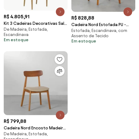
R$ 4.805,91
R$ 828,88
Kit 3 Cadeiras Decorativas Sala
Cadeira Nord Estofada PU -
De Madeira, Estofada,
e Escritório Colonial Madeira
Estofada, Escandinava, com
Cognac
Escandinava
Bege G56 - Gran Belo
Assento de Tecido
Em estoque
Em estoque
R$ 799,88
Cadeira Nord Encosto Madeira
De Madeira, Estofada,
Assento PU - Bege