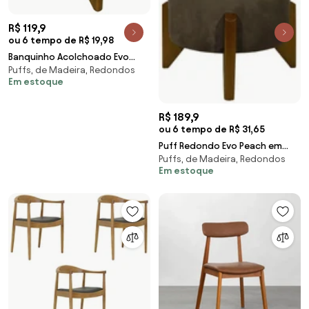
R$ 119,9
ou 6 tempo de R$ 19,98
Banquinho Acolchoado Evo
Puffs, de Madeira, Redondos
Retangular Peach Veludo em
Em estoque
Várias Cores - Rosa
R$ 189,9
ou 6 tempo de R$ 31,65
Puff Redondo Evo Peach em
Puffs, de Madeira, Redondos
Veludo com Pés Escandinavo -
Em estoque
Marrom - Pequeno 35cm