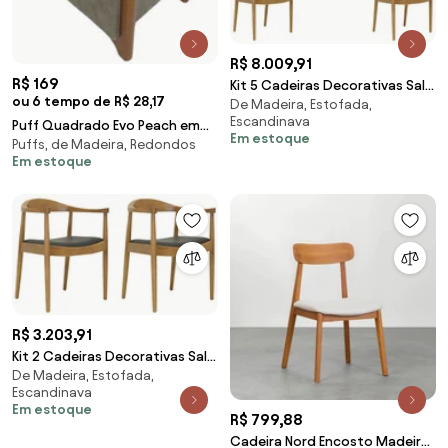
R$ 8.009,91
R$ 169
Kit 5 Cadeiras Decorativas Sala
ou 6 tempo de R$ 28,17
De Madeira, Estofada,
e Escritório Colonial Madeira
Escandinava
Bege G56 - Gran Belo
Puff Quadrado Evo Peach em
Em estoque
Puffs, de Madeira, Redondos
Veludo com Pés Escandinavo
Em estoque
R$ 3.203,91
Kit 2 Cadeiras Decorativas Sala
De Madeira, Estofada,
e Escritório Colonial Madeira
Escandinava
Bege G56 - Gran Belo
Em estoque
R$ 799,88
Cadeira Nord Encosto Madeira