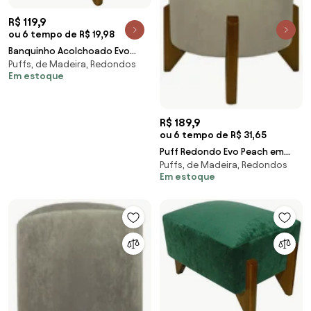
R$ 119,9
ou 6 tempo de R$ 19,98
Banquinho Acolchoado Evo
Puffs, de Madeira, Redondos
Retangular Peach Veludo em
Em estoque
Várias Cores - Prata
R$ 189,9
ou 6 tempo de R$ 31,65
Puff Redondo Evo Peach em
Puffs, de Madeira, Redondos
Veludo com Pés Escandinavo -
Em estoque
Marfim - Pequeno 35cm