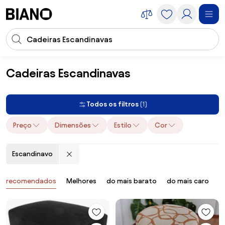
Saltar para o conteúdo
Entrada de pesquisa
Saltar para o rodapé
Cadeiras Escandinavas
Móveis
Cadeiras
Cadeiras Escandinavas
Todos os filtros
(1)
Preço
Dimensões
Estilo
Cor
Escandinavo
Produtos
recomendados
Melhores
do mais barato
do mais caro
B