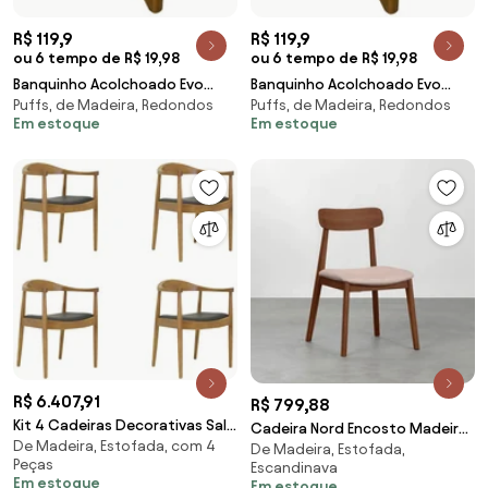
R$ 119,9
R$ 119,9
ou 6 tempo de R$ 19,98
ou 6 tempo de R$ 19,98
Banquinho Acolchoado Evo
Banquinho Acolchoado Evo
Puffs, de Madeira, Redondos
Puffs, de Madeira, Redondos
Retangular Peach Veludo em
Retangular Peach Veludo em
Em estoque
Em estoque
Várias Cores - Cru
Várias Cores - Caqui
R$ 6.407,91
R$ 799,88
Kit 4 Cadeiras Decorativas Sala
Cadeira Nord Encosto Madeira
De Madeira, Estofada, com 4
e Escritório Colonial Madeira
De Madeira, Estofada,
- Castanho
Peças
Escandinava
Bege G56 - Gran Belo
Em estoque
Em estoque