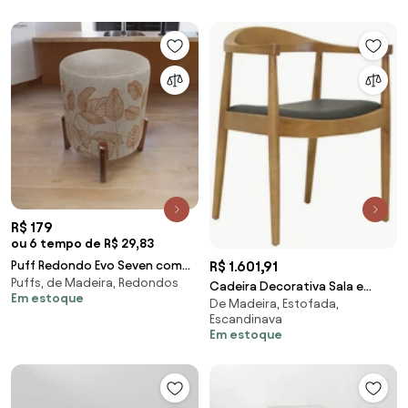
R$ 179
ou 6 tempo de R$ 29,83
R$ 1.601,91
Puff Redondo Evo Seven com
Puffs, de Madeira, Redondos
Pés Escandinavo - Folhas
Cadeira Decorativa Sala e
Em estoque
Marrons
De Madeira, Estofada,
Escritório Colonial Madeira
Escandinava
Bege G56 - Gran Belo
Em estoque