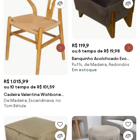
R$ 119,9
ou 6 tempo de R$ 19,98
Banquinho Acolchoado Evo
Puffs, de Madeira, Redondos
Retangular Peach Veludo em
Em estoque
Várias Cores - Marrom
R$ 1.015,99
ou 10 tempo de R$ 101,59
Cadeira Valentina Wishbone
De Madeira, Escandinava, no
Palha Base Madeira Clara -
Tom Bétula
71486 Sun House