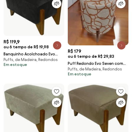
R$ 119,9
ou 6 tempo de R$ 19,98
R$ 179
Banquinho Acolchoado Evo
ou 6 tempo de R$ 29,83
Puffs, de Madeira, Redondos
Retangular Peach Veludo em
Puff Redondo Evo Seven com
Em estoque
Várias Cores - Preto
Puffs, de Madeira, Redondos
Pés Escandinavo - Linhas
Em estoque
Marrons