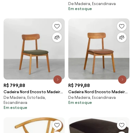
De Madeira, Escandinava
Assento Texture - Off White
Em estoque
R$ 799,88
R$ 799,88
Cadeira Nord Encosto Madeira
Cadeira Nord Encosto Madeira
De Madeira, Estofada,
De Madeira, Escandinava
- Verde Pesto
Assento PU - Cognac
Escandinava
Em estoque
Em estoque