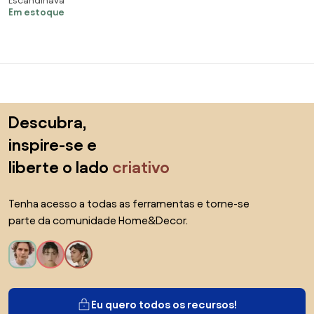
Escandinava
Em estoque
Saltar para o topo
Descubra,
inspire-se e
liberte o lado
criativo
Tenha acesso a todas as ferramentas e torne-se
parte da comunidade Home&Decor.
Eu quero todos os recursos!