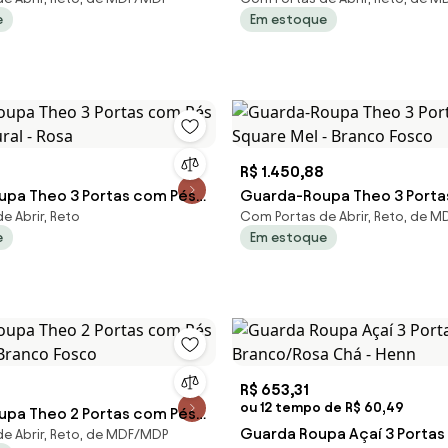
 - Branco
Retrô Natural - Areia
e
Em estoque
R$ 1.450,88
pa Theo 3 Portas com Pés
Guarda-Roupa Theo 3 Porta
e Abrir, Reto
Com Portas de Abrir, Reto, de 
ral - Rosa
Square Mel - Branco Fosco
e
Em estoque
R$ 653,31
ou 12 tempo de R$ 60,49
pa Theo 2 Portas com Pés
Guarda Roupa Açaí 3 Portas 
e Abrir, Reto, de MDF/MDP
- Branco Fosco