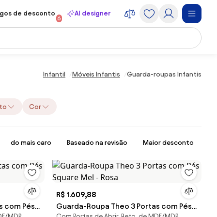
gos de desconto
AI designer
6
Infantil
Móveis Infantis
Guarda-roupas Infantis
to
Cor
do mais caro
Baseado na revisão
Maior desconto
R$ 1.609,88
s com Pés
Guarda-Roupa Theo 3 Portas com Pés
MDF/MDP
Com Portas de Abrir, Reto, de MDF/MDP