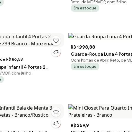
Reto, de MDF/MDP, com Brilho
e
Branco/Rosa Chá - Henn
Em estoque
R$ 1.998,88
Guarda-Roupa Luna 4 Portas
de R$ 86,58
Com Portas de Abrir, Reto, de 
Em estoque
a Infantil 4 Portas 2
/MDP, com Brilho
lie Z39 Branco - Mpozenato
e
R$ 359,9