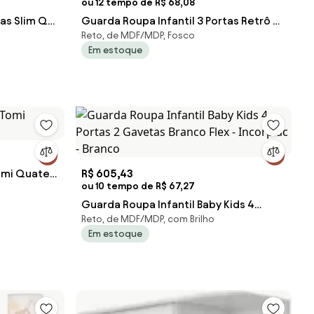
ou 12 tempo de R$ 68,08
tas Slim Q
Guarda Roupa Infantil 3 Portas Retrô Q
Reto, de MDF/MDP, Fosco
Encanto Branco - Qmovi
Em estoque
Tomi Quater
R$ 605,43
ou 10 tempo de R$ 67,27
Guarda Roupa Infantil Baby Kids 4
Reto, de MDF/MDP, com Brilho
Portas 2 Gavetas Branco Flex -
Em estoque
Incorplac - Branco