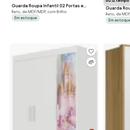
ou 12 tempo 
Guarda Roupa Infantil 02 Portas e
Guarda Roup
Reto, de MDF/MDP, com Brilho
Ponte Aérea Eloísa Branco - Phoenix
Reto, de MD
Gavetas Lu
Em estoque
Em estoqu