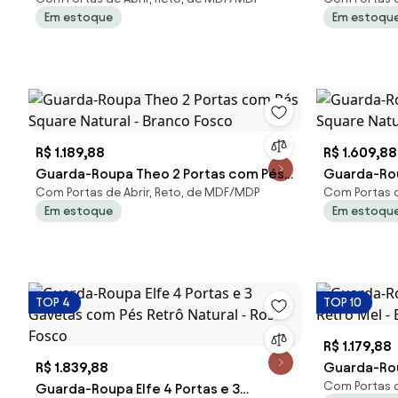
Square Natural - Areia
Square Mel
Em estoque
Em estoqu
R$ 1.189,88
R$ 1.609,88
Guarda-Roupa Theo 2 Portas com Pés
Guarda-Rou
Com Portas de Abrir, Reto, de MDF/MDP
Com Portas d
Square Natural - Branco Fosco
Square Natu
Em estoque
Em estoqu
TOP 4
TOP 10
R$ 1.179,88
R$ 1.839,88
Guarda-Rou
Com Portas d
Guarda-Roupa Elfe 4 Portas e 3
Retrô Mel 