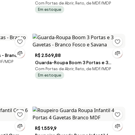
Com Portas de Abrir, Reto, de MDF/MDP
Gavetas com Pés Square Mel - Branco
Em estoque
Fosco
 - Branco
R$ 2.569,88
MDF/MDP
Guarda-Roupa Boom 3 Portas e 3
Com Portas de Abrir, Reto, de MDF/MDP
Gavetas - Branco Fosco e Savana
Em estoque
R$ 1.559,9