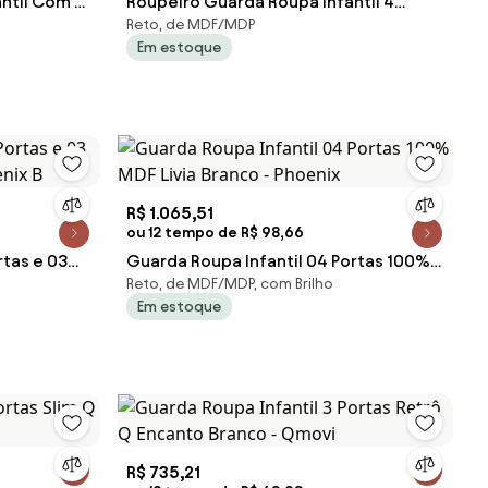
antil Com 6
Roupeiro Guarda Roupa Infantil 4
Reto, de MDF/MDP
Portas 4 Gavetas Branco MDF
Em estoque
R$ 1.065,51
ou 12 tempo de R$ 98,66
rtas e 03
Guarda Roupa Infantil 04 Portas 100%
Reto, de MDF/MDP, com Brilho
enix B
MDF Livia Branco - Phoenix
Em estoque
R$ 735,21