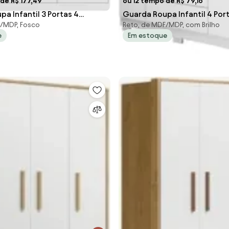
de R$ 177,49
ou 12 tempo de R$ 79,16
a Infantil 3 Portas 4
Guarda Roupa Infantil 4 Por
F/MDP, Fosco
Reto, de MDF/MDP, com Brilho
a Z39 Branco - Mpozenato
Gavetas Amora Z39 Branco 
e
Em estoque
Mpozenato