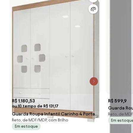
R$ 1.180,53
R$ 599,9
ou 10 tempo de R$ 131,17
Guarda Roup
Guarda Roupa Infantil Carinho 4 Portas
Reto, de MD
Gavetas Re
Reto, de MDF/MDP, com Brilho
Em estoqu
2 Gavetas Branco Flex - Incorplac -
Em estoque
Branco