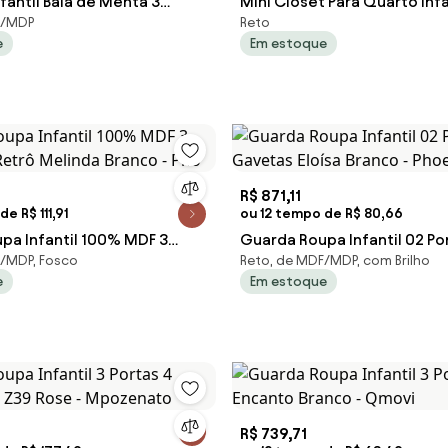
fantil Bala de Menta 3
Mini Closet Para Quarto Inf
F/MDP
Reto
avetas - Branco/Rustico
Prateleiras - Branco
e
Em estoque
R$ 871,11
e R$ 111,91
ou 12 tempo de R$ 80,66
pa Infantil 100% MDF 3
Guarda Roupa Infantil 02 Po
F/MDP, Fosco
Reto, de MDF/MDP, com Brilho
Retrô Melinda Branco - Pho
Gavetas Eloísa Branco - Pho
e
Em estoque
R$ 739,71