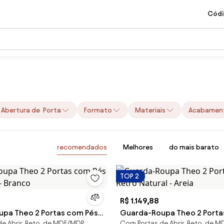
Códi
Abertura de Porta
Formato
Materiais
Acabamen
recomendados
Melhores
do mais barato
TOP 2
R$ 1.149,88
pa Theo 2 Portas com Pés
Guarda-Roupa Theo 2 Porta
e Abrir, Reto, de MDF/MDP
Com Portas de Abrir, Reto, de 