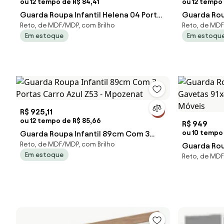
ou 12 tempo de R$ 84,41
ou 12 tempo 
Guarda Roupa Infantil Helena 04 Portas
Guarda Roup
Reto, de MDF/MDP, com Brilho
Reto, de MD
02 Gavetas Branco - Phoenix
Gavetas Lu
Em estoque
Em estoqu
R$ 925,11
ou 12 tempo de R$ 85,66
R$ 949
ou 10 tempo
Guarda Roupa Infantil 89cm Com 3
Reto, de MDF/MDP, com Brilho
Portas Carro Azul Z53 - Mpozenat
Guarda Roup
Em estoque
Reto, de MD
Gavetas 91
Completa 