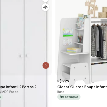
R$ 929
a Infantil 2 Portas 2
Closet Guarda Roupa Infant
F/MDP, Fosco
Reto
trô Branco BY140
Com Banquinho - Branco
e
Em estoque