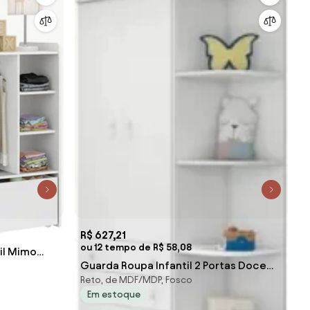
R$ 627,21
ou 12 tempo de R$ 58,08
il Mimo
Guarda Roupa Infantil 2 Portas Doce
Reto, de MDF/MDP, Fosco
Sonho Branco - Qmovi
Em estoque