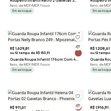
Roupeiro Infantil Retrô 2 Gavetas 3
Roupeiro In
Reto, de MDF/MDP, Fosco
Reto, de MD
Portas Pés Palito Branco/Itapua
Portas 2 G
Em estoque
Em estoqu
R$ 1.629,81
R$ 1.208,61
ou 12 tempo de R$ 150,91
ou 12 tempo d
Guarda Roupa Infantil 176cm Com 4
Guarda Rou
Reto, de MDF/MDP, Fosco
Reto, de MD
Portas Nelly Branco Z49 - Mpozenato
Portas Pés 
Em estoque
Em estoqu
R$ 911,61
R$ 1.916,91