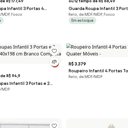
de R$ 177,49
ou 12 tempo de R$ 68,49
a Infantil 3 Portas 4
Guarda Roupa Infantil 3 Por
F/MDP, Fosco
Reto, de MDF/MDP, Fosco
a Z39 Rose - Mpozenato
Encanto Branco - Qmovi
e
Em estoque
R$ 3.379
Roupeiro Infantil 4 Portas 
 de R$ 94,9
Reto, de MDF/MDP
Móveis -
as Infantil 3 Portas e 2
F/MDP
x40x198 cm Branco
Móveis