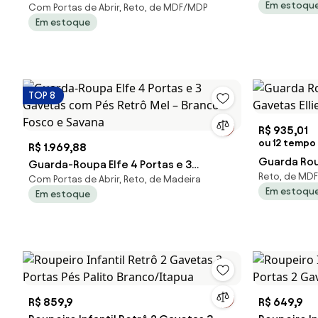
Em estoqu
Com Portas de Abrir, Reto, de MDF/MDP
Gavetas com Pés Retrô Natural - Rosa
Em estoque
Fosco
TOP 8
R$ 935,01
ou 12 tempo 
R$ 1.969,88
Guarda Roup
Guarda-Roupa Elfe 4 Portas e 3
Reto, de MDF
Gavetas El
Com Portas de Abrir, Reto, de Madeira
Gavetas com Pés Retrô Mel – Branco
Em estoqu
Em estoque
Fosco e Savana
R$ 859,9
R$ 649,9