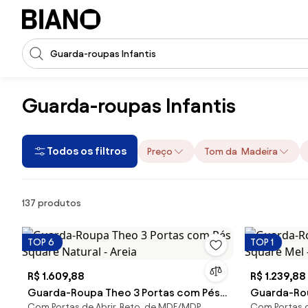
Saltar para o conteúdo
Entrada de pesquisa
Saltar para o rodapé
Guarda-roupas Infantis
Todos os filtros
Preço
Tom da Madeira
Produtos
137 produtos
TOP 6
TOP 1
R$ 1.609,88
R$ 1.239,88
Guarda-Roupa Theo 3 Portas com Pés
Guarda-Rou
Com Portas de Abrir, Reto, de MDF/MDP
Com Portas d