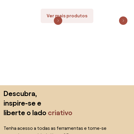
Ver mais produtos
Saltar para o topo
Descubra,
inspire-se e
liberte o lado
criativo
Tenha acesso a todas as ferramentas e torne-se