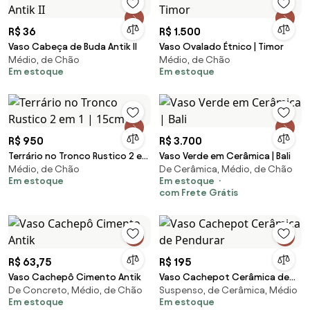
R$ 36
R$ 1.500
Vaso Cabeça de Buda Antik II
Vaso Ovalado Étnico | Timor
Médio, de Chão
Médio, de Chão
Em estoque
Em estoque
R$ 950
R$ 3.700
Terrário no Tronco Rustico 2 em
Vaso Verde em Cerâmica | Bali
Médio, de Chão
De Cerâmica, Médio, de Chão
1 | 15cm
Em estoque
Em estoque
com Frete Grátis
R$ 63,75
R$ 195
Vaso Cachepô Cimento Antik
Vaso Cachepot Cerâmica de
De Concreto, Médio, de Chão
Suspenso, de Cerâmica, Médio
Pendurar
Em estoque
Em estoque