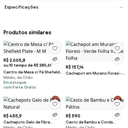
Especificações
Produtos similares
R$ 2.665,8
ou 10 tempo de R$ 280,61
R$ 157,14
Centro de Mesa c/ Pé Shefield
Cachepot em Murano Fioresi -
Médio, de Chão
Plate - M M
Verde Folha Verde Folha
Em estoque
com Frete Grátis
R$ 455,9
R$ 590
Cachepots Gelo de Fibra
Cesto de Bambu e Corda
Médio, de Chão
Médio, de Chão
Natural
Pátina