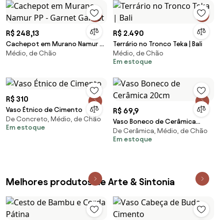
R$ 248,13
R$ 2.490
Cachepot em Murano Namur PP
Terrário no Tronco Teka | Bali
Médio, de Chão
Médio, de Chão
- Garnet Garnet
Em estoque
R$ 310
Vaso Étnico de Cimento
R$ 69,9
De Concreto, Médio, de Chão
Vaso Boneco de Cerâmica
Em estoque
De Cerâmica, Médio, de Chão
20cm
Em estoque
Melhores produtos de Arte & Sintonia