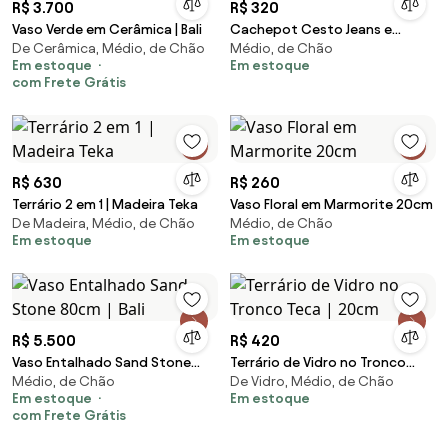
R$ 3.700
R$ 320
Vaso Verde em Cerâmica | Bali
Cachepot Cesto Jeans e
De Cerâmica, Médio, de Chão
Médio, de Chão
Corda
Em estoque
Em estoque
com Frete Grátis
R$ 630
R$ 260
Terrário 2 em 1 | Madeira Teka
Vaso Floral em Marmorite 20cm
De Madeira, Médio, de Chão
Médio, de Chão
Em estoque
Em estoque
R$ 5.500
R$ 420
Vaso Entalhado Sand Stone
Terrário de Vidro no Tronco
Médio, de Chão
De Vidro, Médio, de Chão
80cm | Bali
Teca | 20cm
Em estoque
Em estoque
com Frete Grátis