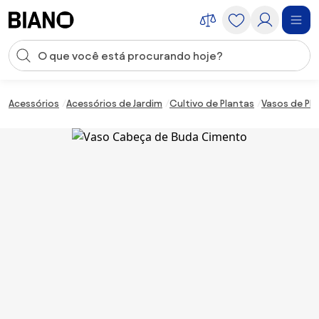
Saltar para o conteúdo
Entrada de pesquisa
Saltar para o rodapé
Acessórios
Acessórios de Jardim
Cultivo de Plantas
Vasos de Pl