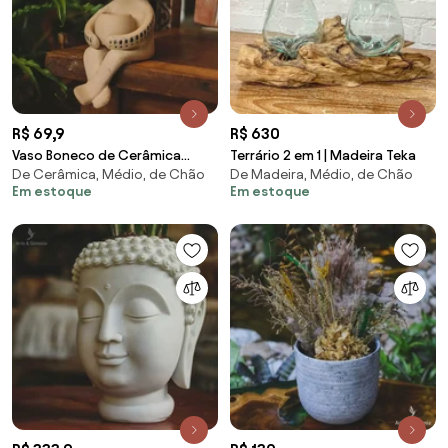
R$ 69,9
R$ 630
Vaso Boneco de Cerâmica
Terrário 2 em 1 | Madeira Teka
De Cerâmica, Médio, de Chão
De Madeira, Médio, de Chão
20cm
Em estoque
Em estoque