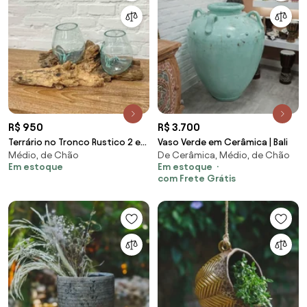
R$ 950
R$ 3.700
Terrário no Tronco Rustico 2 em
Vaso Verde em Cerâmica | Bali
Médio, de Chão
De Cerâmica, Médio, de Chão
1 | 15cm
Em estoque
Em estoque
com Frete Grátis