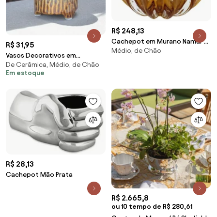
R$ 248,13
Cachepot em Murano Namur PP
R$ 31,95
Médio, de Chão
- Garnet Garnet
Vasos Decorativos em
De Cerâmica, Médio, de Chão
Cerâmica | Cachepot
Em estoque
R$ 28,13
Cachepot Mão Prata
R$ 2.665,8
ou 10 tempo de R$ 280,61