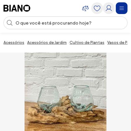
Saltar para o conteúdo
Entrada de pesquisa
Saltar para o rodapé
Acessórios
Acessórios de Jardim
Cultivo de Plantas
Vasos de Pl