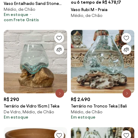
ou 6 tempo de R$ 478,17
Vaso Entalhado Sand Stone
Médio, de Chão
80cm | Bali
Vaso Rubi M - Praia
Em estoque
Médio, de Chão
com Frete Grátis
R$ 290
R$ 2.490
Terrário de Vidro 15cm | Teka
Terrário no Tronco Teka | Bali
De Vidro, Médio, de Chão
Médio, de Chão
Em estoque
Em estoque