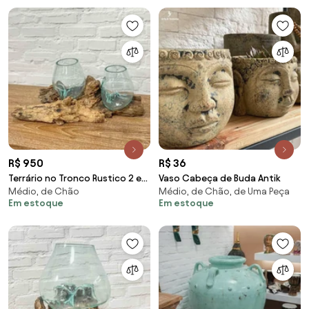
R$ 950
R$ 36
Terrário no Tronco Rustico 2 em
Vaso Cabeça de Buda Antik
Médio, de Chão
Médio, de Chão, de Uma Peça
1 | 15cm
Em estoque
Em estoque