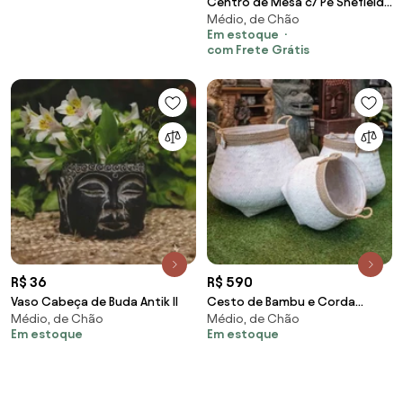
Centro de Mesa c/ Pé Shefield
Médio, de Chão
Plate - M M
Em estoque
com Frete Grátis
R$ 36
R$ 590
Vaso Cabeça de Buda Antik II
Cesto de Bambu e Corda
Médio, de Chão
Médio, de Chão
Pátina
Em estoque
Em estoque