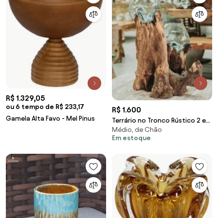
R$ 1.329,05
ou 6 tempo de R$ 233,17
R$ 1.600
Gamela Alta Favo - Mel Pinus
Terrário no Tronco Rústico 2 em
Médio, de Chão
1 | 20cm
Em estoque