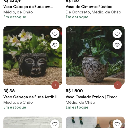
R$ 333,9
R$ 130
Vaso Cabeça de Buda em
Vaso de Cimento Rústico
Médio, de Chão
De Concreto, Médio, de Chão
Marmorite
Em estoque
Em estoque
R$ 36
R$ 1.500
Vaso Cabeça de Buda Antik II
Vaso Ovalado Étnico | Timor
Médio, de Chão
Médio, de Chão
Em estoque
Em estoque