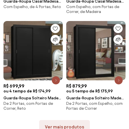
Guarda-Roupa Casal Madesa
Guarda-Roupa Casal Madesa
Com Espelho, de 4 Portas, Reto
Com Espelho, com Portas de
Austin 4 Portas de Correr de
Reno 3 Portas de Correr com
Correr, de Madeira
Espelho 3 Gavetas Preto
Espelho Rustic/Branco
Cor:Preto
Cor:Rustic/Branco
R$ 699,99
R$ 879,99
ou 4 tempo de R$ 174,99
ou 5 tempo de R$ 175,99
Guarda-Roupa Solteiro Madesa
Guarda-Roupa Solteiro Madesa
De 2 Portas, com Portas de
De 2 Portas, com Espelho, com
Denver 2 Portas de Correr
Denver 2 Portas de Correr com
Correr, Reto
Portas de Correr
Preto Cor:Preto
Espelho Preto Cor:Preto
Ver mais produtos