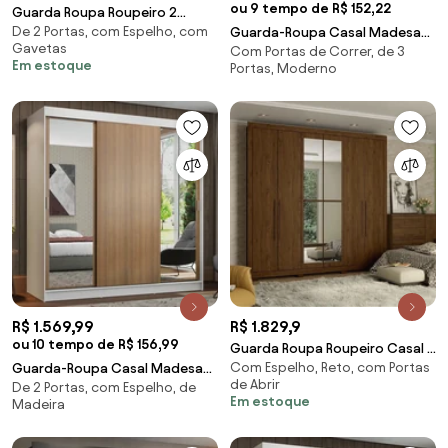
ou 9 tempo de R$ 152,22
Guarda Roupa Roupeiro 2
De 2 Portas, com Espelho, com
Portas com Espelho 4 Gaveta
Guarda-Roupa Casal Madesa
Gavetas
Com Portas de Correr, de 3
Castanho
Reno 3 Portas de Correr Preto
Em estoque
Portas, Moderno
Cor:Preto
R$ 1.569,99
R$ 1.829,9
ou 10 tempo de R$ 156,99
Guarda Roupa Roupeiro Casal 6
Com Espelho, Reto, com Portas
Guarda-Roupa Casal Madesa
Portas 4 Gavetas com Espelho
de Abrir
De 2 Portas, com Espelho, de
Reno 3 Portas de Correr com
Em estoque
Madeira
Espelhos Branco/Rustic
Cor:Branco/Rustic