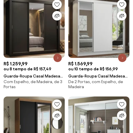
R$ 1.259,99
R$ 1.569,99
ou 8 tempo de R$ 157,49
ou 10 tempo de R$ 156,99
Guarda-Roupa Casal Madesa
Guarda-Roupa Casal Madesa
Com Espelho, de Madeira, de 3
De 2 Portas, com Espelho, de
Lyon 3 Portas de Correr com
Reno 3 Portas de Correr com
Portas
Madeira
Espelho 2 Gavetas Preto
Espelhos Branco Cor:Branco
Cor:Preto