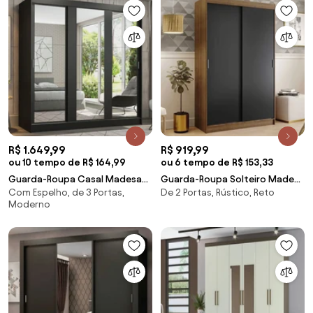
R$ 1.649,99
R$ 919,99
ou 10 tempo de R$ 164,99
ou 6 tempo de R$ 153,33
Guarda-Roupa Casal Madesa
Guarda-Roupa Solteiro Madesa
Com Espelho, de 3 Portas,
De 2 Portas, Rústico, Reto
Reno 3 Portas de Correr de
Tokio 2 Portas de Correr 2
Moderno
Espelho Preto Cor:Preto
Gavetas Rustic/Preto
Cor:Rustic/Preto