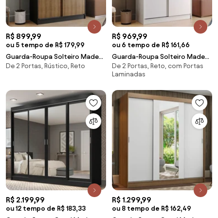
R$ 899,99
R$ 969,99
ou 5 tempo de R$ 179,99
ou 6 tempo de R$ 161,66
Guarda-Roupa Solteiro Madesa
Guarda-Roupa Solteiro Madesa
De 2 Portas, Rústico, Reto
De 2 Portas, Reto, com Portas
Tokio 2 Portas de Correr 2
Tokio 2 Portas de Correr 2
Laminadas
Gavetas Preto/Rustic
Gavetas Branco Cor:Branco
Cor:Preto/Rustic
R$ 2.199,99
R$ 1.299,99
ou 12 tempo de R$ 183,33
ou 8 tempo de R$ 162,49