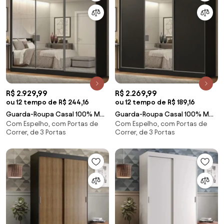
R$ 2.929,99
R$ 2.269,99
ou 12 tempo de R$ 244,16
ou 12 tempo de R$ 189,16
Guarda-Roupa Casal 100% MDF
Guarda-Roupa Casal 100% MDF
Com Espelho, com Portas de
Com Espelho, com Portas de
Madesa Royale 3 Portas de
Madesa Royale 3 Portas de
Correr, de 3 Portas
Correr, de 3 Portas
Correr de Espelho Preto
Correr com Espelho Preto
Cor:Preto
Cor:Preto