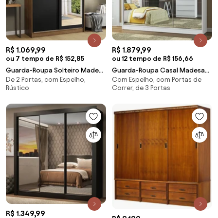
R$ 1.069,99
R$ 1.879,99
ou 7 tempo de R$ 152,85
ou 12 tempo de R$ 156,66
Guarda-Roupa Solteiro Madesa
Guarda-Roupa Casal Madesa
De 2 Portas, com Espelho,
Com Espelho, com Portas de
Tokio 2 Portas de Correr com
Veneza 3 Portas de Correr com
Rústico
Correr, de 3 Portas
Espelho 2 Gavetas Rustic/Preto
Espelho Branco Cor:Branco
Cor:Rustic/Preto
R$ 1.349,99