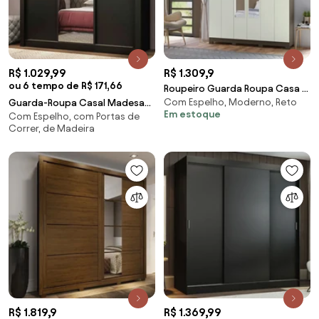
R$ 1.029,99
R$ 1.309,9
ou 6 tempo de R$ 171,66
Roupeiro Guarda Roupa Casa 6
Com Espelho, Moderno, Reto
Guarda-Roupa Casal Madesa
Portas Espelho 2 Gavetas
Em estoque
Com Espelho, com Portas de
Mônaco 3 Portas de Correr
Castin
Correr, de Madeira
com Espelho Preto Cor:Preto
R$ 1.819,9
R$ 1.369,99