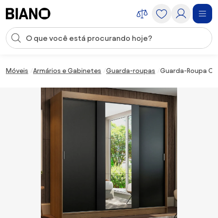
Saltar para o conteúdo
Entrada de pesquisa
Saltar para o rodapé
Móveis
Armários e Gabinetes
Guarda-roupas
Guarda-Roupa Casa