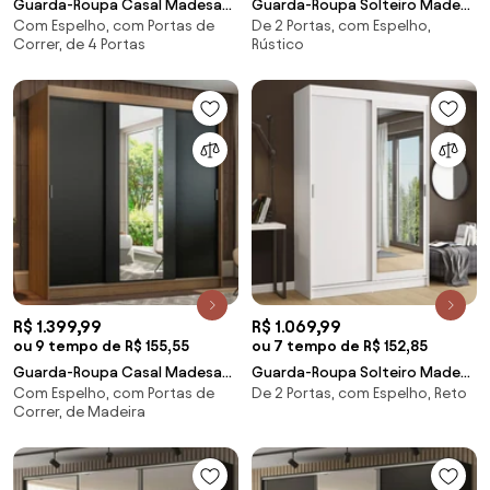
Guarda-Roupa Casal Madesa
Guarda-Roupa Solteiro Madesa
Com Espelho, com Portas de
De 2 Portas, com Espelho,
Alabama 4 Portas de Correr
Tokio 2 Portas de Correr com
Correr, de 4 Portas
Rústico
com Espelhos Branco
Espelho 2 Gavetas Rustic
Cor:Branco
Cor:Rustic
R$ 1.399,99
R$ 1.069,99
ou 9 tempo de R$ 155,55
ou 7 tempo de R$ 152,85
Guarda-Roupa Casal Madesa
Guarda-Roupa Solteiro Madesa
Com Espelho, com Portas de
De 2 Portas, com Espelho, Reto
Reno 3 Portas de Correr com
Tokio 2 Portas de Correr com
Correr, de Madeira
Espelho Rustic/Preto
Espelho 2 Gavetas Branco
Cor:Rustic/Preto
Cor:Branco