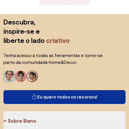
Saltar para o topo
Descubra,
inspire-se e
liberte o lado
criativo
Tenha acesso a todas as ferramentas e torne-se
parte da comunidade Home&Decor.
Eu quero todos os recursos!
Sobre Biano