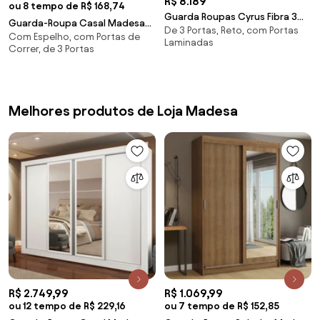
R$ 8.189
ou 8 tempo de R$ 168,74
Guarda Roupas Cyrus Fibra 3
Guarda-Roupa Casal Madesa
De 3 Portas, Reto, com Portas
Portas De Correr Domus
Com Espelho, com Portas de
Mônaco 3 Portas de Correr de
Laminadas
Móveis -
Correr, de 3 Portas
Espelho Preto Cor:Preto
Melhores produtos de Loja Madesa
R$ 2.749,99
R$ 1.069,99
ou 12 tempo de R$ 229,16
ou 7 tempo de R$ 152,85