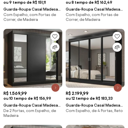
ou 9 tempo de R$ 151,11
ou 8 tempo de R$ 162,49
Guarda-Roupa Casal Madesa
Guarda-Roupa Casal Madesa
Com Espelho, com Portas de
Com Espelho, com Portas de
Reno 3 Portas de Correr com
Reno 3 Portas de Correr com
Correr, de Madeira
Correr, de Madeira
Espelho Preto Cor:Preto
Espelho Rustic/Branco
Cor:Rustic/Branco
R$ 1.569,99
R$ 2.199,99
ou 10 tempo de R$ 156,99
ou 12 tempo de R$ 183,33
Guarda-Roupa Casal Madesa
Guarda-Roupa Casal Madesa
De 2 Portas, com Espelho, de
Com Espelho, de 4 Portas, Reto
Reno 3 Portas de Correr com
Austin 4 Portas de Correr de
Madeira
Espelhos Preto Cor:Preto
Espelho 3 Gavetas Preto
Cor:Preto