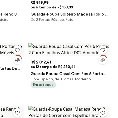
R$ 919,99
ou 6 tempo de R$ 153,33
a Reno 3
Guarda-Roupa Solteiro Madesa Tokio 2
deira
De 2 Portas, Rústico, Reto
hos
Portas de Correr 2 Gavetas
ustic
Rustic/Preto Cor:Rustic/Preto
R$ 2.812,41
ou 12 tempo de R$ 260,41
Portas De
Guarda Roupa Casal Com Pés 6 Portas
 Móveis
Com Espelho, de 3 Portas, Moderno
2 Com Espelhos Atrice D02 Amendol
Em estoque