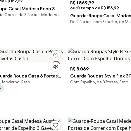
e R$ 152,22
R$ 1.569,99
ou 10 tempo de R$ 156,99
upa Casal Madesa Reno 3
e Correr, de 3 Portas, Moderno
orrer Preto Cor:Preto
Guarda-Roupa Casal Mades
De 2 Portas, com Espelho, de Ma
Portas de Correr com Espel
Branco/Rustic Cor:Branco/R
R$ 8.069
uarda Roupa Casa 6 Portas
Guarda Roupas Style Flex 3 
, Moderno, Reto
Com Espelho, de 3 Portas, Reto
Gavetas Castin
Correr Com Espelho Domus
e