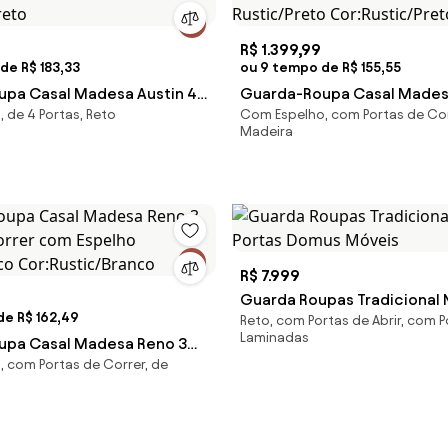
R$ 1.399,99
de R$ 183,33
ou 9 tempo de R$ 155,55
pa Casal Madesa Austin 4
Guarda-Roupa Casal Mades
 de 4 Portas, Reto
Com Espelho, com Portas de Cor
Correr de Espelho 3 Gavetas
Portas de Correr com Espel
Madeira
Preto
Rustic/Preto Cor:Rustic/Pr
R$ 7.999
Guarda Roupas Tradicional 
de R$ 162,49
Reto, com Portas de Abrir, com P
Portas Domus Móveis
Laminadas
upa Casal Madesa Reno 3
 com Portas de Correr, de
Correr com Espelho
nco Cor:Rustic/Branco