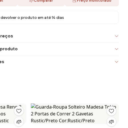
ei
Comparar
Preço monitorado
devolver o produto em até 14 dias
preços
 produto
es