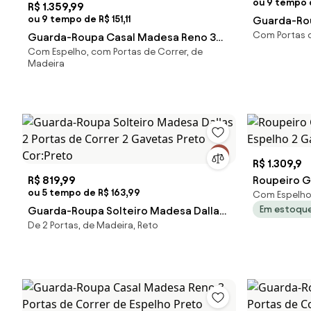
ou 9 tempo d
R$ 1.359,99
ou 9 tempo de R$ 151,11
Guarda-Ro
Com Portas d
Guarda-Roupa Casal Madesa Reno 3
Portas de C
Com Espelho, com Portas de Correr, de
Portas de Correr com Espelho Preto
Madeira
Cor:Preto
R$ 1.309,9
R$ 819,99
Roupeiro G
ou 5 tempo de R$ 163,99
Com Espelho
Espelho 2 
Em estoqu
Guarda-Roupa Solteiro Madesa Dallas
De 2 Portas, de Madeira, Reto
2 Portas de Correr 2 Gavetas Preto
Cor:Preto