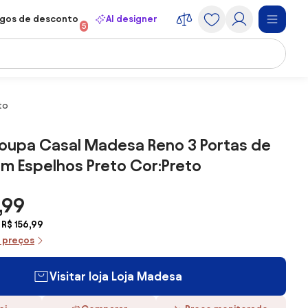
gos de desconto
AI designer
5
to
oupa Casal Madesa Reno 3 Portas de
m Espelhos Preto Cor:Preto
,99
 R$ 156,99
e preços
Visitar loja Loja Madesa