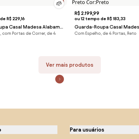
R$ 2.199,99
de R$ 229,16
ou 12 tempo de R$ 183,33
upa Casal Madesa Alabama
Guarda-Roupa Casal Madesa
 com Portas de Correr, de 4
Com Espelho, de 4 Portas, Reto
e Correr com Espelhos
Portas de Correr de Espelh
:Branco
Preto Cor:Preto
Ver mais produtos
o
Para usuários