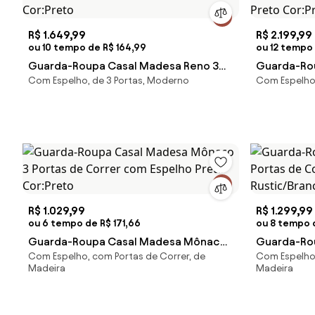
R$ 1.649,99
R$ 2.199,99
ou 10 tempo de R$ 164,99
ou 12 tempo 
Guarda-Roupa Casal Madesa Reno 3
Guarda-Rou
Com Espelho, de 3 Portas, Moderno
Com Espelho,
Portas de Correr de Espelho Preto
Portas de 
Cor:Preto
Preto Cor:
R$ 1.029,99
R$ 1.299,99
ou 6 tempo de R$ 171,66
ou 8 tempo 
Guarda-Roupa Casal Madesa Mônaco
Guarda-Ro
Com Espelho, com Portas de Correr, de
Com Espelho,
3 Portas de Correr com Espelho Preto
Portas de 
Madeira
Madeira
Cor:Preto
Rustic/Bra