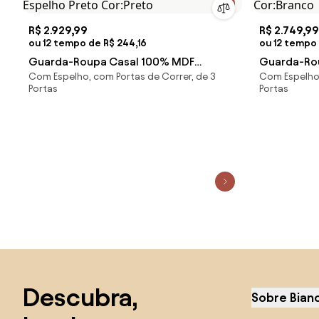
R$ 2.929,99
R$ 2.749,99
ou 12 tempo de R$ 244,16
ou 12 tempo 
Guarda-Roupa Casal 100% MDF
Guarda-Ro
Com Espelho, com Portas de Correr, de 3
Com Espelho,
Madesa Royale 3 Portas de Correr de
4 Portas d
Portas
Portas
Espelho Preto Cor:Preto
Branco Cor
Saltar para o topo
Descubra,
Sobre Bian