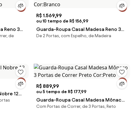
R$ 1.569,99
ou 10 tempo de R$ 156,99
a Reno 3
Guarda-Roupa Casal Madesa Reno 3
rer, de
De 2 Portas, com Espelho, de Madeira
ho
Portas de Correr com Espelhos Branco
eto
Cor:Branco
R$ 889,99
ou 5 tempo de R$ 177,99
Nobre 12
Guarda-Roupa Casal Madesa Mônaco
ortas
Com Portas de Correr, de 3 Portas, Reto
3 Portas de Correr Preto Cor:Preto