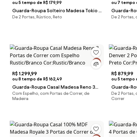
ou 5 tempo de R$ 179,99
ou 7 tempo d
Guarda-Roupa Solteiro Madesa Tokio 2
Guarda-Rou
De 2 Portas, Rústico, Reto
De 2 Portas,
Portas de Correr 2 Gavetas
Portas de 
Preto/Rustic Cor:Preto/Rustic
Gavetas Ru
R$ 1.299,99
R$ 879,99
ou 8 tempo de R$ 162,49
ou 5 tempo 
Guarda-Roupa Casal Madesa Reno 3
Guarda-Ro
Com Espelho, com Portas de Correr, de
De 2 Portas,
Portas de Correr com Espelho
Denver 2 P
Madeira
Correr
Rustic/Branco Cor:Rustic/Branco
Preto Cor: