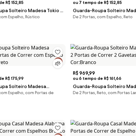
e R$ 152,85
ou 7 tempo de R$ 152,85
pa Solteiro Madesa Tokio 2
Guarda-Roupa Solteiro Mad
 com Espelho, Rústico
De 2 Portas, com Espelho, Reto
Correr com Espelho 2
Portas de Correr com Espel
stic Cor:Rustic
Gavetas Branco Cor:Branco
R$ 969,99
de R$ 175,99
ou 6 tempo de R$ 161,66
upa Solteiro Madesa
Guarda-Roupa Solteiro Mad
 com Espelho, com Portas de
De 2 Portas, Reto, com Portas L
ortas de Correr com Espelho
Portas de Correr 2 Gavetas
Preto
Cor:Branco