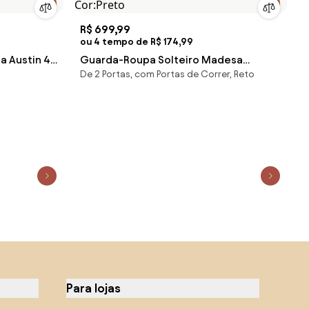
R$ 699,99
ou 4 tempo de R$ 174,99
 Austin 4
Guarda-Roupa Solteiro Madesa
De 2 Portas, com Portas de Correr, Reto
o 3 Gavetas
Denver 2 Portas de Correr Preto
Cor:Preto
Para lojas