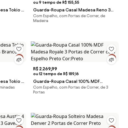
ou 9 tempo de R$ 155,55
esa Tokio 2
Guarda-Roupa Casal Madesa Reno 3
Com Espelho, com Portas de Correr, de
ho 2
Portas de Correr com Espelho
Madeira
Rustic/Preto Cor:Rustic/Preto
R$ 2.269,99
ou 12 tempo de R$ 189,16
esa Tokio 2
Guarda-Roupa Casal 100% MDF
aminadas
Com Espelho, com Portas de Correr, de 3
 Branco
Madesa Royale 3 Portas de Correr com
Portas
Espelho Preto Cor:Preto