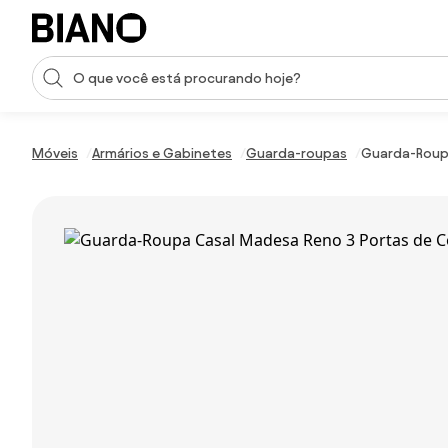
Saltar para o conteúdo
Entrada de pesquisa
Saltar para o rodapé
Móveis
Armários e Gabinetes
Guarda-roupas
Guarda-Roupa