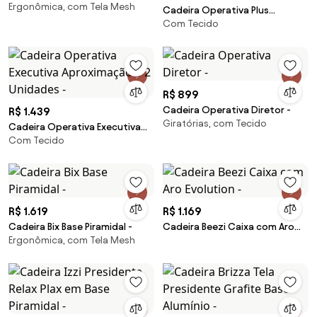
Ergonômica, com Tela Mesh
Cadeira Operativa Plus
Com Tecido
Executiva Aproximação S 2
Unidades -
R$ 899
Cadeira Operativa Diretor -
R$ 1.439
Giratórias, com Tecido
Cadeira Operativa Executiva
Com Tecido
Aproximação S 2 Unidades -
R$ 1.619
R$ 1.169
Cadeira Bix Base Piramidal -
Cadeira Beezi Caixa com Aro
Ergonômica, com Tela Mesh
Evolution -