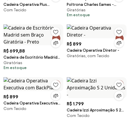
Cadeira Operativa Plus
Poltrona Charles Eames -
Com Tecido
Giratórias
Executiva Fixa 2 Unidades -
Branca com Tabaco
Em estoque
R$ 899
Cadeira Operativa Diretor -
R$ 699,88
Giratórias, com Tecido
Cadeira de Escritório Madrid
Giratórias
sem Braço Giratória - Preto
Em estoque
R$ 899
Cadeira Operativa Executiva
R$ 1.799
Com Tecido
com BackPlax -
Cadeira Izzi Aproximação S 2
Com Tecido
Unidades -