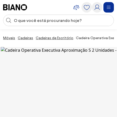
Saltar para o conteúdo
Entrada de pesquisa
Saltar para o rodapé
Móveis
Cadeiras
Cadeiras de Escritório
Cadeira Operativa Exec