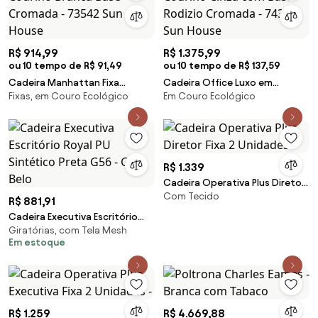
R$ 914,99
R$ 1.375,99
ou 10 tempo de R$ 91,49
ou 10 tempo de R$ 137,59
Cadeira Manhattan Fixa
Cadeira Office Luxo em
Fixas, em Couro Ecológico
Em Couro Ecológico
Courino Branca Base Cromada
Courino Cinza com Base
- 73542 Sun House
Rodizio Cromada - 74391 Sun
House
R$ 1.339
Cadeira Operativa Plus Diretor
Com Tecido
Fixa 2 Unidades -
R$ 881,91
Cadeira Executiva Escritório
Giratórias, com Tela Mesh
Royal PU Sintético Preta G56 -
Em estoque
Gran Belo
R$ 1.259
R$ 4.669,88