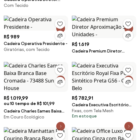
Com Tecido
Aproximação S 2 Unidades -
R$ 989
Cadeira Operativa Presidente -
R$ 1.619
Giratórias, com Tecido
Cadeira Premium Diretor
Aproximação S 2 Unidades -
R$ 1.019,99
R$ 782,91
ou 10 tempo de R$ 101,99
Cadeira Executiva Escritório
Fixas, com Tela Mesh
Cadeira Charles Eames Baixa
Royal Fixa PU Sintético Preta
Em estoque
Em Couro Ecológico
Branca Base Cromada - 73488
G56 - Gran Belo
Sun House