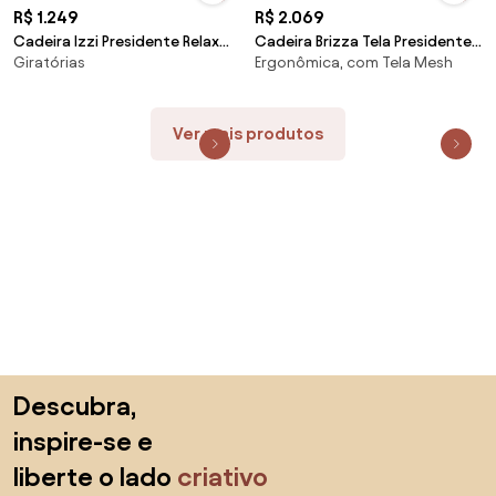
R$ 1.249
R$ 2.069
Cadeira Izzi Presidente Relax
Cadeira Brizza Tela Presidente
Giratórias
Ergonômica, com Tela Mesh
Plax em Base Piramidal -
Grafite Base Alumínio -
Ver mais produtos
Saltar para o topo
Descubra,
inspire-se e
liberte o lado
criativo